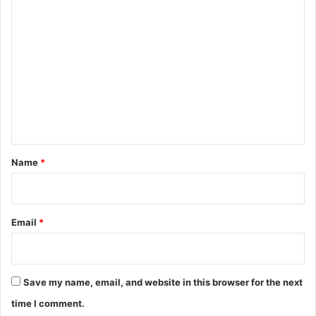
C
o
m
m
e
n
t
*
Name
*
Email
*
Save my name, email, and website in this browser for the next
time I comment.