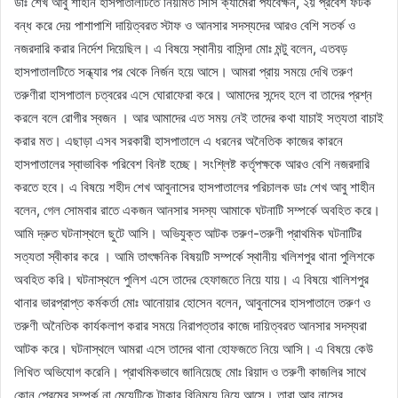
ডাঃ শেখ আবু শাহীন হাসপাতালটিতে নিয়মিত সিসি ক্যামেরা পর্যবেক্ষন, ২য় প্রবেশ ফটক
বন্ধ করে দেয় পাশাপাশি দায়িত্বরত স্টাফ ও আনসার সদস্যদের আরও বেশি সতর্ক ও
নজরদারি করার নির্দেশ দিয়েছিল। এ বিষয়ে স্থানীয় বাসিন্দা মোঃ মন্টু বলেন, এতবড়
হাসপাতালটিতে সন্ধ্যার পর থেকে নির্জন হয়ে আসে। আমরা প্রায় সময়ে দেখি তরুণ
তরুণীরা হাসপাতাল চত্বরের এসে ঘোরাফেরা করে। আমাদের সন্দেহ হলে বা তাদের প্রশ্ন
করলে বলে রোগীর স্বজন । আর আমাদের এত সময় নেই তাদের কথা যাচাই সত্যতা বাচাই
করার মত। এছাড়া এসব সরকারী হাসপাতালে এ ধরনের অনৈতিক কাজের কারনে
হাসপাতালের স্বাভাবিক পরিবেশ বিনষ্ট হচ্ছে। সংশ্লিষ্ট কর্তৃপক্ষকে আরও বেশি নজরদারি
করতে হবে। এ বিষয়ে শহীদ শেখ আবুনাসের হাসপাতালের পরিচালক ডাঃ শেখ আবু শাহীন
বলেন, গেল সোমবার রাতে একজন আনসার সদস্য আমাকে ঘটনাটি সম্পর্কে অবহিত করে।
আমি দ্রুত ঘটনাস্থলে ছুটে আসি। অভিযুক্ত আটক তরুণ-তরুণী প্রাথমিক ঘটনাটির
সত্যতা স্বীকার করে । আমি তাৎক্ষনিক বিষয়টি সম্পর্কে স্থানীয় খলিশপুর থানা পুলিশকে
অবহিত করি। ঘটনাস্থলে পুলিশ এসে তাদের হেফাজতে নিয়ে যায়। এ বিষয়ে খালিশপুর
থানার ভারপ্রাপ্ত কর্মকর্তা মোঃ আনোয়ার হোসেন বলেন, আবুনাসের হাসপাতালে তরুণ ও
তরুণী অনৈতিক কার্যকলাপ করার সময়ে নিরাপত্তার কাজে দায়িত্বরত আনসার সদস্যরা
আটক করে। ঘটনাস্থলে আমরা এসে তাদের থানা হোফজতে নিয়ে আসি। এ বিষয়ে কেউ
লিখিত অভিযোগ করেনি। প্রাথমিকভাবে জানিয়েছে মোঃ রিয়াদ ও তরুণী কাজলির সাথে
কোন প্রেমের সম্পর্ক না মেয়েটিকে টাকার বিনিময়ে নিয়ে আসে। তারা আবু নাসের