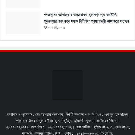
গণমানুষের আকাঙ্খার বাস্তবায়ন, ধ্বংসপ্রাপ্ত অর্থনীতি
পুনরুদ্ধার এবং নতুন সমাজ বিনির্মাণে প্রধানমন্ত্রী কাজ করে যাচ্ছেন
৭ আগস্ট, ২০২৬
সম্পাদক ও প্রকাশক : মোঃ আশরাফ-উল-হক, নির্বাহী সম্পাদক এবং সি.ই.ও : এনামুল হক সাহেদ,
প্রধান কার্যালয় : প্রবাহ টাওয়ার, ৩ কে,ডি,এ এভিনিউ, খুলনা। বাণিজ্যিক বিভাগ :
০২৪৭৭-৭২২৫৫২. বার্তা বিভাগ : ০২-৪৭৭৭২০৫৩২। ঢাকা অফিস : হাউজ নং-২০১, রোড নং-৫,
ব্লক-ডি, বসুন্ধরা আ/এ, ঢাকা। ফোন : ০১৭১৪-০৩৮৮২৩, ই-মেইল: