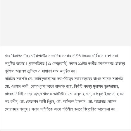
খবর বিজ্ঞপ্তি ঃ মেট্রোপলিটন সাংবাদিক সমবায় সমিতি লিঃএর বার্ষিক সাধারণ সভা
অনুষ্ঠিত হয়েছে। বৃহস্পতিবার (২৯ ফেব্রুয়ারি) সকাল ১১টায় নগরীর ইকবালনগর রোডস্থ
পূর্বাঞ্চল ডায়ালগ সেন্টাওে এ সাধারণ সভা অনুষ্ঠিত হয়।
সমিতির সভাপতি মো. আনিসুজ্জামানের সভাপতিত্বে সভায়বক্তব্য রাখেন সাবেক সভাপতি
মো. এরশাদ আলী, কোষাধ্যক্ষ আব্দুর রাজ্জাক রানা, নির্বাহী সদস্য মুহাম্মদ নুরুজ্জামান,
সাবেক নির্বাহী সদস্য আব্দুল খালেক আজীজী ও মো.আবুল হাসান, রফিকুল ইসলাম, হারুন
অর রশীদ, মো. ফোরকান আলী প্রিন্স, মো. আমিরুল ইসলাম, মো. আতাহার হোসেন
জোয়ারদার প্রমুখ। সভায় সমিতিকে আরো গতিশীল করতে বিস্তারিত আলোচনা হয়।