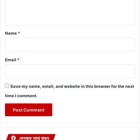
e
n
t
*
Name
*
Email
*
Save my name, email, and website in this browser for the next
time I comment.
ফেসবুকে সাথে থাকুন