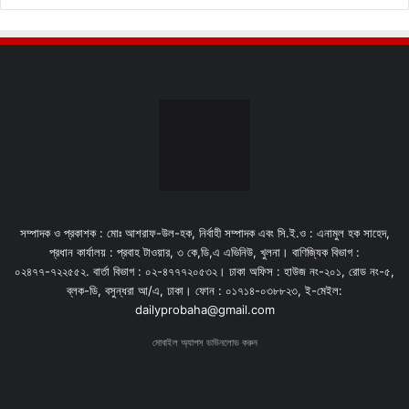
সম্পাদক ও প্রকাশক : মোঃ আশরাফ-উল-হক, নির্বাহী সম্পাদক এবং সি.ই.ও : এনামুল হক সাহেদ,
প্রধান কার্যালয় : প্রবাহ টাওয়ার, ৩ কে,ডি,এ এভিনিউ, খুলনা। বাণিজ্যিক বিভাগ :
০২৪৭৭-৭২২৫৫২. বার্তা বিভাগ : ০২-৪৭৭৭২০৫৩২। ঢাকা অফিস : হাউজ নং-২০১, রোড নং-৫,
ব্লক-ডি, বসুন্ধরা আ/এ, ঢাকা। ফোন : ০১৭১৪-০৩৮৮২৩, ই-মেইল:
dailyprobaha@gmail.com
মোবাইল অ্যাপস ডাউনলোড করুন