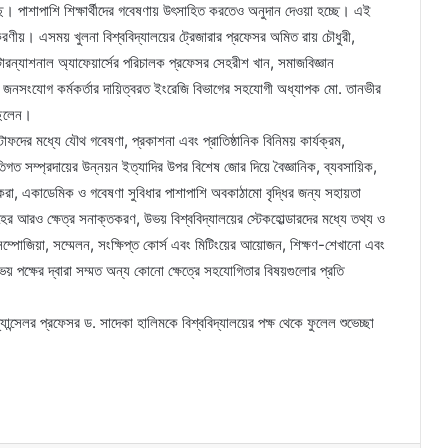
ছে। পাশাপাশি শিক্ষার্থীদের গবেষণায় উৎসাহিত করতেও অনুদান দেওয়া হচ্ছে। এই
করণীয়। এসময় খুলনা বিশ্ববিদ্যালয়ের ট্রেজারার প্রফেসর অমিত রায় চৌধুরী,
ন্টারন্যাশনাল অ্যাফেয়ার্সের পরিচালক প্রফেসর সেহরীশ খান, সমাজবিজ্ঞান
য়ের জনসংযোগ কর্মকর্তার দায়িত্বরত ইংরেজি বিভাগের সহযোগী অধ্যাপক মো. তানভীর
 ছিলেন।
টাফদের মধ্যে যৌথ গবেষণা, প্রকাশনা এবং প্রাতিষ্ঠানিক বিনিময় কার্যক্রম,
িগত সম্প্রদায়ের উন্নয়ন ইত্যাদির উপর বিশেষ জোর দিয়ে বৈজ্ঞানিক, ব্যবসায়িক,
রা, একাডেমিক ও গবেষণা সুবিধার পাশাপাশি অবকাঠামো বৃদ্ধির জন্য সহায়তা
র আরও ক্ষেত্র সনাক্তকরণ, উভয় বিশ্ববিদ্যালয়ের স্টেকহোল্ডারদের মধ্যে তথ্য ও
ম্পোজিয়া, সম্মেলন, সংক্ষিপ্ত কোর্স এবং মিটিংয়ের আয়োজন, শিক্ষণ-শেখানো এবং
ভয় পক্ষের দ্বারা সম্মত অন্য কোনো ক্ষেত্রে সহযোগিতার বিষয়গুলোর প্রতি
ান্সেলর প্রফেসর ড. সাদেকা হালিমকে বিশ্ববিদ্যালয়ের পক্ষ থেকে ফুলেল শুভেচ্ছা