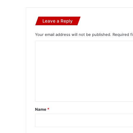
Leave a Reply
Your email address will not be published.
Required f
C
o
m
m
e
n
t
*
Name
*