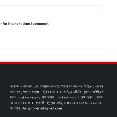
r for the next time I comment.
সম্পাদক ও প্রকাশক : মোঃ আশরাফ-উল-হক, নির্বাহী সম্পাদক এবং সি.ই.ও : এনামুল
হক সাহেদ, প্রধান কার্যালয় : প্রবাহ টাওয়ার, ৩ কে,ডি,এ এভিনিউ, খুলনা। বাণিজ্যিক
বিভাগ : ০২৪৭৭-৭২২৫৫২. বার্তা বিভাগ : ০২-৪৭৭৭২০৫৩২। ঢাকা অফিস : হাউজ
নং-২০১, রোড নং-৫, ব্লক-ডি, বসুন্ধরা আ/এ, ঢাকা। ফোন : ০১৭১৪-০৩৮৮২৩,
ই-মেইল: dailyprobaha@gmail.com