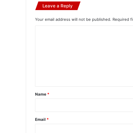
Leave a Reply
Your email address will not be published.
Required f
C
o
m
m
e
n
t
*
Name
*
Email
*