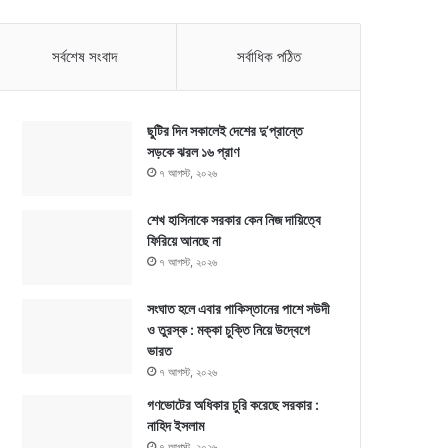
সর্বশেষ সংবাদ
সর্বাধিক পঠিত
ছুটির দিন সকালেই দেশের দু’প্রান্তে
সড়কে ঝরল ১৬ প্রাণ
৭ আগস্ট, ২০২৬
শেখ হাসিনাকে সরকার কেন নিজ দায়িত্বে
ফিরিয়ে আনছে না
৭ আগস্ট, ২০২৬
সংঘাত হলে এবার পাকিস্তানের পাশে সউদী
ও তুরস্ক : মক্কা চুক্তি নিয়ে উদ্বেগে
ভারত
৭ আগস্ট, ২০২৬
গণভোটের অধিকার চুরি করেছে সরকার :
নাহিদ ইসলাম
৭ আগস্ট, ২০২৬