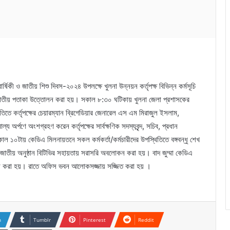
বার্ষিকী ও জাতীয় শিশু দিবস-২০২৪ উপলক্ষে খুলনা উন্নয়ন কর্তৃপক্ষ বিভিন্ন কর্মসূচি
য় জাতীয় পতাকা উত্তোলন করা হয়। সকাল ৮:৩০ ঘটিকায় খুলনা জেলা প্রশাসকের
কৃতিতে কর্তৃপক্ষের চেয়ারম্যান ব্রিগেডিয়ার জেনারেল এস এম মিরাজুল ইসলাম,
য অর্পণে অংশগ্রহণ করেন কর্তৃপক্ষের সার্বক্ষণিক সদস্যবৃন্দ, সচিব, প্রধান
সকাল ১০টায় কেডিএ মিলনায়তনে সকল কর্মকর্তা/কর্মচারীদের উপস্থিতিতে বঙ্গবন্ধু শেখ
র জাতীয় অনুষ্ঠান বিটিভির সহায়তায় সরাসরি অবলোকন করা হয়। বাদ জুম্মা কেডিএ
য়োজন করা হয়। রাতে অফিস ভবন আলোকসজ্জায় সজ্জিত করা হয় ।
n
Tumblr
Pinterest
Reddit