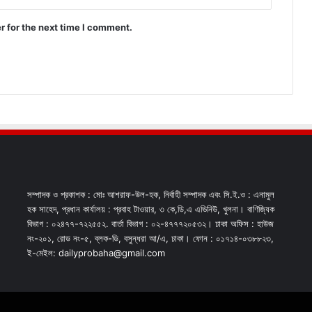
r for the next time I comment.
সম্পাদক ও প্রকাশক : মোঃ আশরাফ-উল-হক, নির্বাহী সম্পাদক এবং সি.ই.ও : এনামুল
হক সাহেদ, প্রধান কার্যালয় : প্রবাহ টাওয়ার, ৩ কে,ডি,এ এভিনিউ, খুলনা। বাণিজ্যিক
বিভাগ : ০২৪৭৭-৭২২৫৫২. বার্তা বিভাগ : ০২-৪৭৭৭২০৫৩২। ঢাকা অফিস : হাউজ
নং-২০১, রোড নং-৫, ব্লক-ডি, বসুন্ধরা আ/এ, ঢাকা। ফোন : ০১৭১৪-০৩৮৮২৩,
ই-মেইল: dailyprobaha@gmail.com