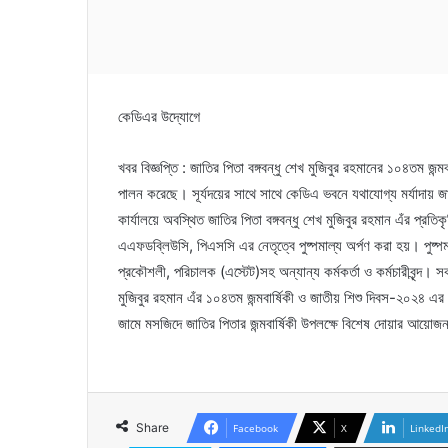
কেডিএর উদ্যোগে
খবর বিজ্ঞপ্তি : জাতির পিতা বঙ্গবন্ধু শেখ মুজিবুর রহমানের ১০৪তম জন্ম
পালন করেছে। সূর্যদয়ের সাথে সাথে কেডিএ ভবনে যথাযোগ্য মর্যাদা
কার্যালয়ে অবস্থিত জাতির পিতা বঙ্গবন্ধু শেখ মুজিবুর রহমান এঁর প্রতি
এএফডব্লিউসি, পিএসসি এর নেতৃত্বে পুষ্পমাল্য অর্পণ করা হয়। পুষ্পমাল্
প্রকৌশলী, পরিচালক (এস্টেট)সহ অন্যান্য কর্মকর্তা ও কর্মচারীবৃন্দ। 
মুজিবুর রহমান এঁর ১০৪তম জন্মবার্ষিকী ও জাতীয় শিশু দিবস-২০২৪ এ
জামে মসজিদে জাতির পিতার জন্মবার্ষিকী উপলক্ষে বিশেষ দোয়ার আ
Share
Facebook
X
LinkedI