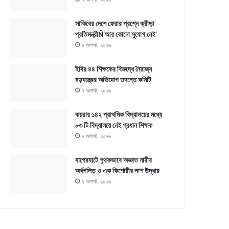
সাকিবের দেশে ফেরার প্রশ্নে ক্রীড়া
প্রতিমন্ত্রীÑ‘আর কোনো সুযোগ নেই’
৭ আগস্ট, ২০২৬
ইবির ৪৪ শিক্ষকের বিরুদ্ধে নৈরাজ্য
ষড়যন্ত্রের অভিযোগ তদন্তে কমিটি
৭ আগস্ট, ২০২৬
কয়রার ১৪২ প্রাথমিক বিদ্যালয়ের মধ্যে
৮৩ টি বিদ্যালয়ে নেই প্রধান শিক্ষক
৭ আগস্ট, ২০২৬
বাগেরহাটে পৃথকভাবে অজ্ঞাত নারীর
অর্ধগলিত ও এক কিশোরীর লাশ উদ্ধার
৭ আগস্ট, ২০২৬