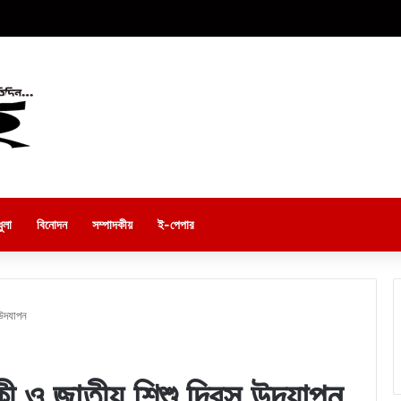
ুলা
বিনোদন
সম্পাদকীয়
ই-পেপার
 উদযাপন
্ষিকী ও জাতীয় শিশু দিবস উদযাপন