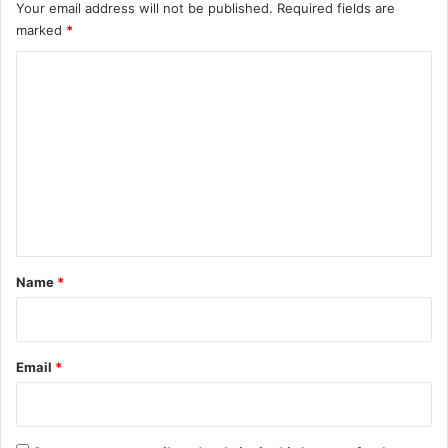
Your email address will not be published.
Required fields are
marked
*
C
o
m
m
e
n
t
*
Name
*
Email
*