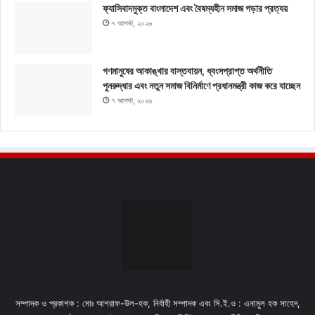
ফ্যাসিবাদমুক্ত বাংলাদেশ এবং বৈষম্যহীন সমাজ গড়ার প্রত্যয়
৭ আগস্ট, ২০২৬
গণমানুষের আকাঙ্খার বাস্তবায়ন, ধ্বংসপ্রাপ্ত অর্থনীতি
পুনরুদ্ধার এবং নতুন সমাজ বিনির্মাণে প্রধানমন্ত্রী কাজ করে যাচ্ছেন
৭ আগস্ট, ২০২৬
সম্পাদক ও প্রকাশক : মোঃ আশরাফ-উল-হক, নির্বাহী সম্পাদক এবং সি.ই.ও : এনামুল হক সাহেদ,