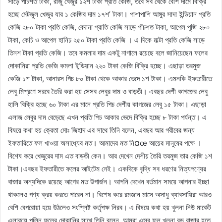
সাড়ে পাঁচশত টাকা, রাজু খেজুর ১২শ টাকা প্রতি কেজি, তবে সব থেকে বেশি দামে বিক্রি
হচ্ছে মেটজুল খেজুর যার ১ কেজির দাম ১৭শ’ টাকা। পাশাপাশি আঙ্গুর সাদা ইন্ডিয়ান প্রতি
কেজি ২৮০ টাকা প্রতি কেজি, বেদানা প্রাতি কেজি সাড়ে পাঁচশত টাকা, আপেল পুজি ২৮০
টাকা, কেচি ও আপেল হানিঢ ২৫০ টাকা প্রতি কেজি । এ দিকে মাল্টা প্রতি কেজি সাড়ে
তিনশ টাকা প্রতি কেজি। তবে কমলার দাম একটু নাগালে রয়েছে বলে জানিয়েছেন ফলের
দোকানিরা প্রতি কেজি কমলা ইন্ডিয়ান ২২০ টাকা কেজি বিক্রি হচ্ছে। এছাড়া তরমুজ
কেজি ১শ টাকা, আনারস পিচ ৮০ টাকা থেকে আকার ভেদে ১শ টাকা। এমনকি ইফতারীতে
লেবু মিশ্রণে সরবে তৈরি করা হয় সেসব লেবুর দাম ও বাড়তী। এবছর দেশী কাগজের লেবু
হালি বিক্রি হচ্ছে ৬০ টাকা এর মানে প্রতি পিচ দেশীয় কাগজের লেবু ১৫ টাকা। এছাড়া
এলাজ লেবুর দাম বেড়েছে এখন প্রতি পিচ আকার ভেদে বিক্রি হচ্ছে ৮ টাকা পর্যন্ত। এ
বিষয়ে কথা হয় ক্রেতা মোঃ জিহাদ এর সাথে তিনি বলেন, এবছর আর গরীবের জন্য
ইফতারিতে ফল খাওয়া অসাধ্যের মত। আমাদের মত নি¤œ আয়ের মানুষের পক্ষে ।
বিশেষ করে খেজুরের দাম এত বাড়তী কেন। আর দেখেন দেশীয় তৈরি তরমুজ তার কেজি ১শ
টাকা।এবছর ইফতারীতে ফলের আইটেম নেই। একদিকে বৃদ্ধি সব ধরণের নিত্যপণ্যের
বাজার অন্যদিকে রয়েছে আগের মত উপার্জন। আপনি দেখেন বর্তমান সময়ে আপনার ইচ্ছা
থাকলেও পণ্য ক্রয় করতে পারেন না। বিশেষ করে রমজান মাসে অসাধু ব্যাবসায়িরা আরও
বেশি বেপরোয়া হয়ে উঠলেও সংশ্লিষ্ট কর্তৃপক্ষ নিরব। এ বিষয়ে কথা হয় খুলনা নিউ মার্কেট
এলাকায় পুলিন ফলের দোকানির সাথে তিনি বলেন, আমরা এসব ফল খুলনা বড় বাজার হতে