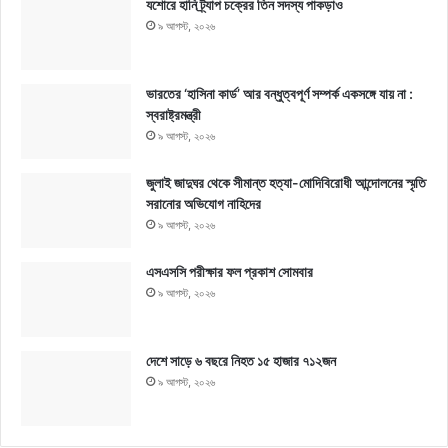
যশোরে হানি ট্র্যাপ চক্রের তিন সদস্য পাকড়াও
৯ আগস্ট, ২০২৬
ভারতের ‘হাসিনা কার্ড’ আর বন্ধুত্বপূর্ণ সম্পর্ক একসঙ্গে যায় না :
স্বরাষ্ট্রমন্ত্রী
৯ আগস্ট, ২০২৬
জুলাই জাদুঘর থেকে সীমান্ত হত্যা-মোদিবিরোধী আন্দোলনের স্মৃতি
সরানোর অভিযোগ নাহিদের
৯ আগস্ট, ২০২৬
এসএসসি পরীক্ষার ফল প্রকাশ সোমবার
৯ আগস্ট, ২০২৬
দেশে সাড়ে ৬ বছরে নিহত ১৫ হাজার ৭১২জন
৯ আগস্ট, ২০২৬