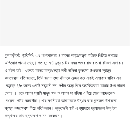
ফুলবাড়ীগেট প্রতিনিধি ঃ পথেরবাজারে ৪ মাসের অন্তঃসত্ত্বা নারীকে পিটিয়ে জখমের
অভিযোগ পাওয়া গেছে। গত ২১ মার্চ দুপুর ১ টার সময় পথের বাজার তারা বটতলা এলাকায়
এ ঘটনা ঘটে। গুরুতর আহত অন্তঃসত্ত্বা নারী হাসিনা ফুলতলা উপজেলা স্বাস্থ্য
কমপ্লেক্সে ভর্তি রয়েছে, তিনি বলেন তুচ্ছ ঘটনাকে কেন্দ্র করে একই এলাকার রাকিব এর
নেতৃত্বে ৪/৫ জনের একটি সন্ত্রাসী দল দেশীয় অস্ত্র নিয়ে অতর্কিতভাবে আমার উপর হামলা
চালায় । এতে আমার স্বামি মাছুম খান ও আমার মা রহিমা এগিয়ে গেলে তাদেরকেও
বেধড়ক পেটায় সন্ত্রাসীরা। পরে স্থানীয়রা আমাদেরকে উদ্ধার করে ফুলতলা উপজেলা
স্বাস্থ্য কমপ্লেক্সে নিয়ে ভর্তি করেন। ভুক্তভুগি নারী এ ব্যাপারে প্রশাসনের উর্দ্ধতন
কতৃপক্ষের আশু হস্তক্ষেপ কামনা করেছেন।