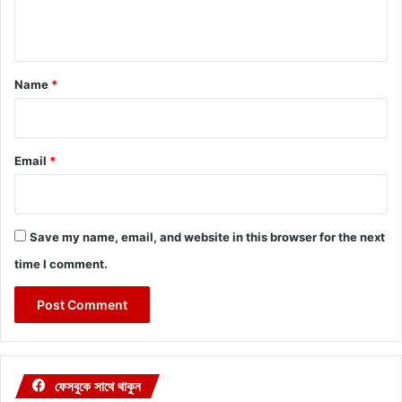
n
t
*
Name
*
Email
*
Save my name, email, and website in this browser for the next
time I comment.
ফেসবুকে সাথে থাকুন