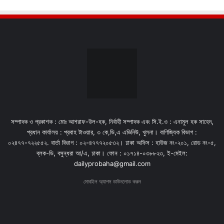
সম্পাদক ও প্রকাশক : মোঃ আশরাফ-উল-হক, নির্বাহী সম্পাদক এবং সি.ই.ও : এনামুল হক সাহেদ,
প্রধান কার্যালয় : প্রবাহ টাওয়ার, ৩ কে,ডি,এ এভিনিউ, খুলনা। বাণিজ্যিক বিভাগ :
০২৪৭৭-৭২২৫৫২. বার্তা বিভাগ : ০২-৪৭৭৭২০৫৩২। ঢাকা অফিস : হাউজ নং-২০১, রোড নং-৫,
ব্লক-ডি, বসুন্ধরা আ/এ, ঢাকা। ফোন : ০১৭১৪-০৩৮৮২৩, ই-মেইল:
dailyprobaha@gmail.com
মোবাইল অ্যাপস ডাউনলোড করুন