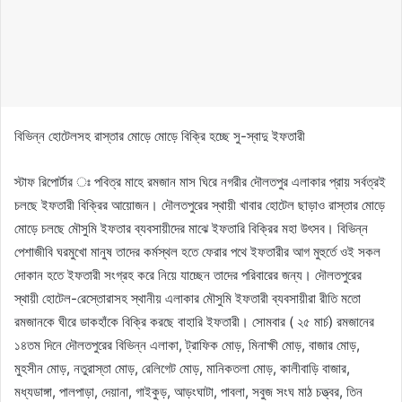
বিভিন্ন হোটেলসহ রাস্তার মোড়ে মোড়ে বিক্রি হচ্ছে সু-স্বাদু ইফতারী
স্টাফ রিপোর্টার ঃ পবিত্র মাহে রমজান মাস ঘিরে নগরীর দৌলতপুর এলাকার প্রায় সর্বত্রই
চলছে ইফতারী বিক্রির আয়োজন। দৌলতপুরের স্থায়ী খাবার হোটেল ছাড়াও রাস্তার মোড়ে
মোড়ে চলছে মৌসুমি ইফতার ব্যবসায়ীদের মাঝে ইফতারি বিক্রির মহা উৎসব। বিভিন্ন
পেশাজীবি ঘরমুখো মানুষ তাদের কর্মস্থল হতে ফেরার পথে ইফতারীর আগ মুহুর্তে ওই সকল
দোকান হতে ইফতারী সংগ্রহ করে নিয়ে যাচ্ছেন তাদের পরিবারের জন্য। দৌলতপুরের
স্থায়ী হোটেল-রেস্তোরাসহ স্থানীয় এলাকার মৌসুমি ইফতারী ব্যবসায়ীরা রীতি মতো
রমজানকে ঘীরে ডাকহাঁকে বিক্রি করছে বাহারি ইফতারী। সোমবার ( ২৫ মার্চ) রমজানের
১৪তম দিনে দৌলতপুরের বিভিন্ন এলাকা, ট্রাফিক মোড়, মিনাক্ষী মোড়, বাজার মোড়,
মুহসীন মোড়, নতুরাস্তা মোড়, রেলিগেট মোড়, মানিকতলা মোড়, কালীবাড়ি বাজার,
মধ্যডাঙ্গা, পালপাড়া, দেয়ানা, গাইকুড়, আড়ংঘাটা, পাবলা, সবুজ সংঘ মাঠ চত্ত্বর, তিন