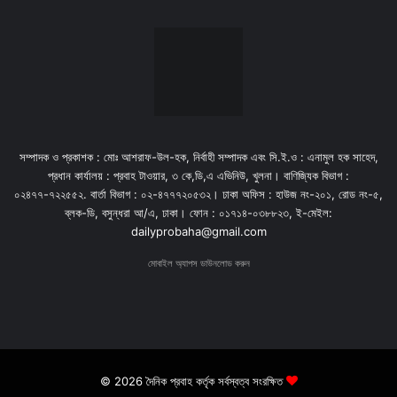
সম্পাদক ও প্রকাশক : মোঃ আশরাফ-উল-হক, নির্বাহী সম্পাদক এবং সি.ই.ও : এনামুল হক সাহেদ,
প্রধান কার্যালয় : প্রবাহ টাওয়ার, ৩ কে,ডি,এ এভিনিউ, খুলনা। বাণিজ্যিক বিভাগ :
০২৪৭৭-৭২২৫৫২. বার্তা বিভাগ : ০২-৪৭৭৭২০৫৩২। ঢাকা অফিস : হাউজ নং-২০১, রোড নং-৫,
ব্লক-ডি, বসুন্ধরা আ/এ, ঢাকা। ফোন : ০১৭১৪-০৩৮৮২৩, ই-মেইল:
dailyprobaha@gmail.com
মোবাইল অ্যাপস ডাউনলোড করুন
© 2026 দৈনিক প্রবাহ কর্তৃক সর্বস্বত্ব সংরক্ষিত