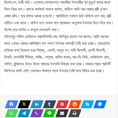
ডিমের চপ, তৈরী করি। এলাকার লোকজনসহ পথচারীরা ইফতারীর পূর্ব মুহূর্তে বাসার জন্য
কিনে নিয়ে যান। ব্যাংক কর্মকর্তা ফারুক জানান, বাড়ীতে আমি আর আমার স্ত্রী দু’জন
রোজা রাখি। ঘরে বাইরে আমরা দু’জনই। প্রতিদিনই সকালে উঠে অফিসে চলে যায়, স্ত্রী
বাড়ীতে একা থাকে। অফিস হতে ফেরার পথে প্রয়োজন অনুসারে ইফতার কিনে নিয়ে যায়।
বিশেষ করে হালিম ও ফালুদা কেনাবেশি পড়ে।
দৌলতপুর শামিম হোটেলের সত্ত্বাধীকারি মোঃ আশিকুর রহমান শুভ জানান, প্রতি বছরের
মতো এবারও আমার প্রতিষ্ঠানে মান সম্মত ইফতার সামগ্রী তৈরী করা হচ্ছে। ক্রেতাদের
চাহিদার কথা বিবেচনা করে পিয়াজু , বেগুনী, আলুর চপ, শাহী জিলাপী, রেশমী জিলাপী,
ফিরনী, কাশমিরী টিকিয়া, লাচ্ছি , ফালুদা, খাসীর কাবাব, বার-বি-কিউ, ভেজিটেবল রোল,
হালিম, বুন্দিয়াসহ ভিন্ন ভিন্ন স্বাদের ইফতারি বিক্রয় করা হচ্ছে। বাজারে প্রায় প্রতিটি
জিনিসের দামই বেশি, তারপরও সামান্য লাভে ইফতার তৈরী করে বিক্রি করা হচ্ছে।