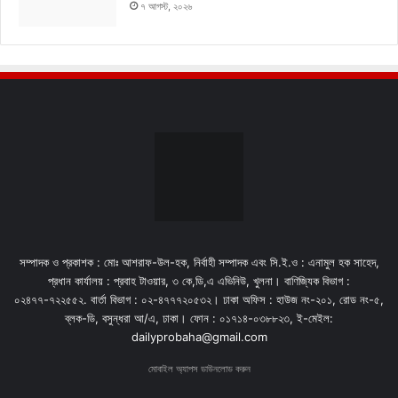
৭ আগস্ট, ২০২৬
সম্পাদক ও প্রকাশক : মোঃ আশরাফ-উল-হক, নির্বাহী সম্পাদক এবং সি.ই.ও : এনামুল হক সাহেদ,
প্রধান কার্যালয় : প্রবাহ টাওয়ার, ৩ কে,ডি,এ এভিনিউ, খুলনা। বাণিজ্যিক বিভাগ :
০২৪৭৭-৭২২৫৫২. বার্তা বিভাগ : ০২-৪৭৭৭২০৫৩২। ঢাকা অফিস : হাউজ নং-২০১, রোড নং-৫,
ব্লক-ডি, বসুন্ধরা আ/এ, ঢাকা। ফোন : ০১৭১৪-০৩৮৮২৩, ই-মেইল:
dailyprobaha@gmail.com
মোবাইল অ্যাপস ডাউনলোড করুন