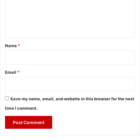
m
e
n
t
*
Name
*
Email
*
Save my name, email, and website in this browser for the next
time I comment.