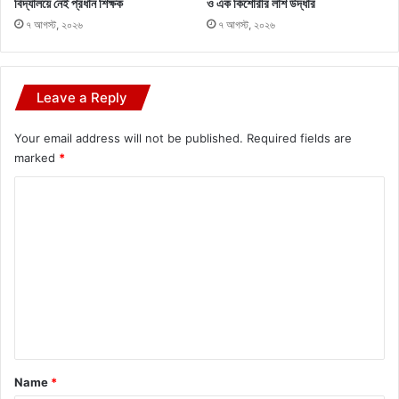
বিদ্যালয়ে নেই প্রধান শিক্ষক
ও এক কিশোরীর লাশ উদ্ধার
৭ আগস্ট, ২০২৬
৭ আগস্ট, ২০২৬
Leave a Reply
Your email address will not be published.
Required fields are
marked
*
C
o
m
m
e
n
t
*
Name
*