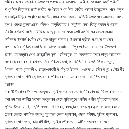
এদিন সকাল সাড়ে ৯টায় উপজেলা প্রশাসনের আয়োজনে আট্টাকা কেরামত আলী পাইলট
মাধ্যমিক বিদ্যালয় মাঠে জাতীয় সংগীতের মধ্য দিয়ে জাতীয় পতাকা উত্তোলন শেষে বেলুন
ও ফেস্টুন উড়িয়ে অনুষ্ঠানের শুভ উদ্বোধন করেন প্রধান অতিথি উপজেলা চেয়ারম্যান স্বপন
দাশ। এরপর কুচকাওয়াজ পরিদর্শণ অনুষ্ঠিত হয়। অনুষ্ঠানে সভাপতিত্ব করেন উপজেলা
নির্বাহী কর্মকর্তা সাজিয়া সিদ্দিকা সেতু। এসময় মঞ্চে উপস্থিত ছিলেন মডেল থানার
অফিসার ইনচার্জ (ওসি) মোঃ আশরাফুল আলম। উপজেলা ক্রীড়া সংস্থার সাধারন
সম্পাদক বীর মুক্তিযোদ্ধা সৈয়দ আলতাফ হোসেন টিপুর পরিচালনায় এসময় উপজেলা
ভাইস চেয়ারম্যান শেখ মোস্তাহিদ সুজা, এসিল্যান্ড এম আব্দুল্লাহ ইবনে মাসুদ আহম্মেদ
সহ বিভিন্ন সরকারি কর্মকর্তা, বীর মুক্তিযোদ্ধা, জনপ্রতিনিধি, রাজনৈতিক নেতৃবৃন্দ,
শিক্ষক, গনমাধ্যমকর্মী ও ছাত্র-ছাত্রী উপস্থিত ছিলেন। এছাড়াও এদিন দুপুর ১২টায় বীর
মুক্তিযোদ্ধা ও শহীদ মুক্তিযোদ্ধা পরিবারের সদস্যদের সংবর্ধনা অনুষ্ঠিত হয়।
নড়াইল
দিবসটি উদযাপন উপলক্ষে প্রত্যুষে নড়াইলে ৩১ বার তোপধ্বনির মাধ্যমে দিবসের শুভ সুচনা
করা হয় পরে জাতীয় পতাকা উত্তোলন শেষে মুক্তিযুদ্ধে শহীদ ও বীর মুক্তিযোদ্ধাদের
স্মৃতির উদ্দেশ্যে শহীদ স্মৃতি স্তম্ভ, গণ কবর, বধ্যভূমি ও বঙ্গবন্ধুর মুর‌্যালে এবং বাংলাদেশ
চেতনা চত্বরে স্থাপিত বঙ্গবন্ধু ম্যুরালে জেলা প্রশাসন, জেলা পরিষদ, পুলিশ প্রশাসন,
মুক্তিযোদ্ধা সংসদ, আওয়ামীলীগ, নড়াইল পৌরসভা, নড়াইল প্রেসক্লাব, জেলা