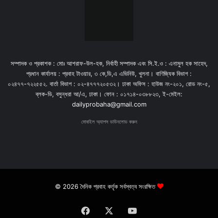
সম্পাদক ও প্রকাশক : মোঃ আশরাফ-উল-হক, নির্বাহী সম্পাদক এবং সি.ই.ও : এনামুল হক সাহেদ,
প্রধান কার্যালয় : প্রবাহ টাওয়ার, ৩ কে,ডি,এ এভিনিউ, খুলনা। বাণিজ্যিক বিভাগ :
০২৪৭৭-৭২২৫৫২. বার্তা বিভাগ : ০২-৪৭৭৭২০৫৩২। ঢাকা অফিস : হাউজ নং-২০১, রোড নং-৫,
ব্লক-ডি, বসুন্ধরা আ/এ, ঢাকা। ফোন : ০১৭১৪-০৩৮৮২৩, ই-মেইল:
dailyprobaha@gmail.com
মোবাইল অ্যাপস ডাউনলোড করুন
© 2026 দৈনিক প্রবাহ কর্তৃক সর্বস্বত্ব সংরক্ষিত
Facebook
X
YouTube