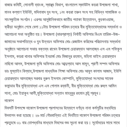
বাজার কমিটি, সোনালী ব্যাংক, স্বাস্থ্য বিভাগ, বাংলাদেশ স্কাউটস কয়রা উপজেলা শাখা,
মানব কল্যাণ ইউনিট, মদিনাবাদ যুব সংঘ, ১নং কয়রা তরুন সংঘ সহ বিভিন্ন সামাজিক ও
সাংস্কৃতিক সংগঠন। এরপর আনুষ্ঠানিকভাবে জাতীয় পতাকা উত্তোলন, কুচকাওয়াজ,
ক্রীড়া অনুষ্ঠান শেষে বেলা ১১টায় উপজেলা পরিষদ চত্বরে বীর মুক্তিযোদ্ধাদের সম্বর্ধনা ও
আলোচনা সভা অনুষ্ঠিত হয়। উপজেলা (ভারপ্রাপ্ত) নির্বাহী অফিসার বিএম তারিক-উজ-
জামানের সভাপতিত্বে ও যুব উন্নয়ন অফিসার মোঃ রেজাউল করিমের পরিচালনায় সম্বর্ধনা
অনুষ্ঠানে আলোচনা সভায় বক্তব্য রাখেন উপজেলা চেয়ারম্যান আলহাজ্ব এস এম শফিকুল
ইসলাম, কয়রা থানার অফিসার ইনচার্জ মোঃ মিজানুর রহমান, মহিলা ভাইস চেয়ারম্যান
নাছিমা আলম, উপজেলা কৃষি অফিসার মোঃ আব্দুল্যাহ আল মামুন, প্রাণী সম্পদ অফিসার
ডাঃ মুস্তাইন বিল্যাহ,উপজেলা মাধ্যমিক শিক্ষা অফিসার মোঃ আবুল কালাম আজাদ, ইউপি
চেয়ারম্যান আলহাজ্ব সরদার নুরুল ইসলাম কোম্পানি, মুক্তিযোদ্ধা সংসদের সাবেক
কমান্ডার বীর মুক্তিযোদ্ধা এস এম গোলাম রব্বানী, বীর মুক্তিযোদ্ধা মোঃ রুহুল আমিন
সানা, মোঃ ইয়াকুব আলী,মুক্তিযোদ্ধা সন্তান মাহবুবুর রহমান মন্টু প্রমুখ।
দাকোপ
দিবসটি উপলক্ষে দাকোপ উপজেলা প্রশাসনের উদ্যোগে বর্ণাঢ্য নানা কর্মসুচীর মধ্যদিয়ে
উদযাপন করা হয়েছে। ২৬ মার্চ গৌরবান্বিত এই দিনটিতে দাকোপ উপজেলা পরিষদ চত্বরে
প্রত্যুষে ৩১ বার তোপধ্বনির মাধ্যমে দিবসের শুভ সূচনা করা হয়। সূর্যোদয়ের সাথে সাথে