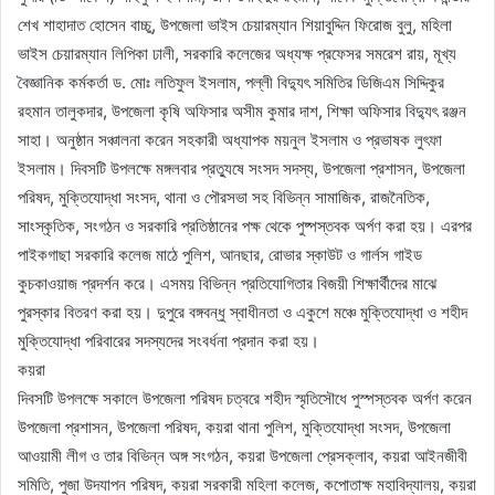
শেখ শাহাদাত হোসেন বাচ্চু, উপজেলা ভাইস চেয়ারম্যান শিয়াবুদ্দিন ফিরোজ বুলু, মহিলা
ভাইস চেয়ারম্যান লিপিকা ঢালী, সরকারি কলেজের অধ্যক্ষ প্রফেসর সমরেশ রায়, মূখ্য
বৈজ্ঞানিক কর্মকর্তা ড. মোঃ লতিফুল ইসলাম, পল্লী বিদ্যুৎ সমিতির ডিজিএম সিদ্দিকুর
রহমান তালুকদার, উপজেলা কৃষি অফিসার অসীম কুমার দাশ, শিক্ষা অফিসার বিদ্যুৎ রঞ্জন
সাহা। অনুষ্ঠান সঞ্চালনা করেন সহকারী অধ্যাপক ময়নুল ইসলাম ও প্রভাষক লুৎফা
ইসলাম। দিবসটি উপলক্ষে মঙ্গলবার প্রত্যুষে সংসদ সদস্য, উপজেলা প্রশাসন, উপজেলা
পরিষদ, মুক্তিযোদ্ধা সংসদ, থানা ও পৌরসভা সহ বিভিন্ন সামাজিক, রাজনৈতিক,
সাংস্কৃতিক, সংগঠন ও সরকারি প্রতিষ্ঠানের পক্ষ থেকে পুষ্পস্তবক অর্পণ করা হয়। এরপর
পাইকগাছা সরকারি কলেজ মাঠে পুলিশ, আনছার, রোভার স্কাউট ও গার্লস গাইড
কুচকাওয়াজ প্রদর্শন করে। এসময় বিভিন্ন প্রতিযোগিতার বিজয়ী শিক্ষার্থীদের মাঝে
পুরস্কার বিতরণ করা হয়। দুপুরে বঙ্গবন্ধু স্বাধীনতা ও একুশে মঞ্চে মুক্তিযোদ্ধা ও শহীদ
মুক্তিযোদ্ধা পরিবারের সদস্যদের সংবর্ধনা প্রদান করা হয়।
কয়রা
দিবসটি উপলক্ষে সকালে উপজেলা পরিষদ চত্বরে শহীদ স্মৃতিসৌধে পুস্পস্তবক অর্পণ করেন
উপজেলা প্রশাসন, উপজেলা পরিষদ, কয়রা থানা পুলিশ, মুক্তিযোদ্ধা সংসদ, উপজেলা
আওয়ামী লীগ ও তার বিভিন্ন অঙ্গ সংগঠন, কয়রা উপজেলা প্রেসক্লাব, কয়রা আইনজীবী
সমিতি, পুজা উদযাপন পরিষদ, কয়রা সরকারী মহিলা কলেজ, কপোতাক্ষ মহাবিদ্যালয়, কয়রা