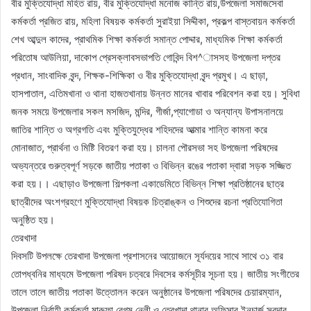
বীর মুক্তিযোদ্ধা মহিত রায়, বীর মুক্তিযোদ্ধা মনোজ কান্তি রায়,উপজেলা সমাজসেবা
কর্মকর্তা প্রজিত রায়, মহিলা বিষয়ক কর্মকর্তা সুরাইয়া সিদ্দীকা, প্রকল্প বাস্তবায়ন কর্মকর্তা
শেখ আব্দুল কাদের, প্রাথমিক শিক্ষা কর্মকর্তা সমান্ত পোদ্দার, মাধ্যমিক শিক্ষা কর্মকর্তা
পরিতোষ আউলিয়া, দাকোপ প্রেসক্লাবসভাপতি গোবিন্দ বিশ^াসসহ উপজেলা দপ্তর
প্রধান, সাংবাদিক বৃন্দ, শিক্ষক-শিক্ষিকা ও বীর মুক্তিযোদ্ধা বৃন্দ প্রমুখ। এ ছাড়া,
হাসপাতাল, এতিমখানা ও থানা হাজতখানায় উন্নত মানের খাবার পরিবেশন করা হয়। সুবিধা
জনক সময়ে উপজেলার সকল মসজিদ, মন্দির, গীর্জা,প্যাগোডা ও অন্যান্য উপাসনালয়ে
জাতির শান্তি ও অগ্রগতি এবং মুক্তিযুদ্ধের শহিদদের আত্মার শান্তি কামনা করে
মোনাজাত, প্রার্থনা ও মিষ্টি বিতরণ করা হয়। চালনা পৌরসভা সহ উপজেলা পরিষদের
অভ্যন্তরে গুরুত্বপূর্ণ সড়কে জাতীয় পতাকা ও বিভিন্ন রঙের পতাকা দ্বারা সড়ক সজ্জিত
করা হয়।। এছাড়াও উপজেলা শিল্পকলা একাডেমিতে বিভিন্ন শিক্ষা প্রতিষ্ঠানের ছাত্র
ছাত্রীদের অংশগ্রহণে মুক্তিযোদ্ধা বিষয়ক চিত্রাঙ্কন ও শিশুদের রচনা প্রতিযোগিতা
অনুষ্ঠিত হয়।
তেরখাদা
দিবসটি উপলক্ষে তেরখাদা উপজেলা প্রশাসনের আয়োজনে সূর্যদয়ের সাথে সাথে ৩১ বার
তোপধ্বনির মাধ্যমে উপজেলা পরিষদ চত্বরে দিবসের কর্মসূচীর সূচনা হয়। জাতীয় সংগীতের
তালে তালে জাতীয় পতাকা উত্তোলন করেন অনুষ্ঠানের উপজেলা পরিষদের চেয়ারম্যান,
উপজেলা নির্বাহী কর্মকর্তা মারুফা বেগম নেলী ও তেরখাদা থানার অফিসার ইনচার্জ সরদার