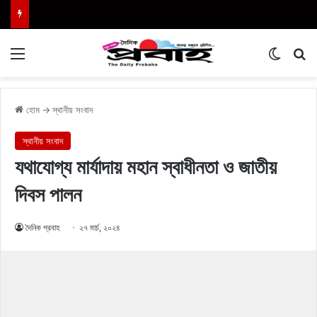
Menu
Switch
এখা
হোম
→
স্থানীয় সংবাদ
স্থানীয় সংবাদ
যথাযোগ্য মার্যাদায় মহান স্বাধীনতা ও জাতীয়
দিবস পালন
দৈনিক প্রবাহ
২৭ মার্চ, ২০২৪