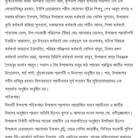
মুক্তিযোদ্ধা কাজী আশরাফ হোসেন আশু, ফুলতলা প্রেস ক্লাবের সভাপতি এস এম
মোস্তাফিজুর রহমান, ইউপি চেয়ারম্যান শরীফ মোহাম্মদ ভূঁইয়া শিপলু, শেখ আবুল বাশার ও
সরদার মনিরুল ইসলাম, সিনিয়র উপজেলা মৎস্য কর্মকর্তা মোঃ সেলিম সুলতান, উপজেলা
কৃষি কর্মকর্তা রাজিয়া সুলতানা, সমাজসেবা কর্মকর্তা মোঃ শাহীন আলম, শিক্ষা কর্মকর্তা
শাহানাজ বেগম, উপ-সহকারী পরিচালক (বীজ) মোঃ আনোয়ার হোসেন, উপজেলা প্রকৌশলী
ইয়াছিন আরাফাত, যুব উন্নয়ন কর্মকর্তা মোঃ ওবায়দুল হক হাওলাদার, মহিলা বিষয়ক
কর্মকর্তা ফারহানা ইয়াসমিন, পরিবার পরিকল্পনা কর্মকর্তা সেলিনা খাতুন, হিসাব রক্ষণ
কর্মকর্তা তাসনিম আরা, আনসার ভিডিপি কর্মকর্তা সালমা খাতুন, উপজেলা খাদ্য নিয়ন্ত্রক
তৈয়েবুর রহমান প্রমুখ। সকাল ৯ টায় উপজেলার ডাবুর মাঠ প্যারেড গ্রাউন্ডে জাতীয় পতাকা
উত্তোলন, মার্চ পাস্ট, কুঁচকাওয়াজ প্রদর্শনী ও ডিসপ্লে অনুষ্ঠিত হয়। পরে, উপজেলার
শহীদ হাবিবুর রহমান মিলনায়তনে স্বাধীনতার সূর্য সন্তান বীর মুক্তিযোদ্ধাদের এক
সম্বর্ধনা অনুষ্ঠান অনুষ্ঠিত হয়।
পাইকগাছা
দিবসটি উপলক্ষে পাইকগাছা উপজেলা প্রশাসন আয়োজিত মহান স্বাধীনতা ও জাতীয়
দিবসের অনুষ্ঠানে প্রধান অতিথি ছিলেন খুলনা ৬ আসনের সংসদ সদস্য মো. রশীদুজ্জামান।
উপজেলা নির্বাহী অফিসার মাহেরা নাজনীন এর সভাপতিত্বে অনুষ্ঠানে উপস্থিত ছিলেন
উপজেলা চেয়ারম্যান আনোয়ার ইকবাল মন্টু, মেয়র সেলিম জাহাঙ্গীর, সিনিয়র সহকারী পুলিশ
সুপার (ডি-সার্কেল) সাইফুল ইসলাম, ওসি ওবাইদুর রহমান, সাবেক মুক্তিযোদ্ধা কমান্ডার