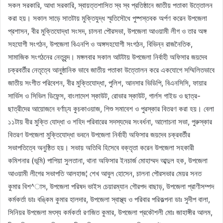
সকল সরকারি, আধা সরকারি, স্বায়ত্তশাসিত স্ব স্ব প্রতিষ্ঠানে জাতীয় পতাকা উত্তোলন
করা হয়। সকাল সাড়ে সাতটায় মুক্তিযুদ্ধ স্মৃতিসৌধে পুষ্পস্তবক অর্পণ করেন উপজেলা
প্রশাসন, বীর মুক্তিযোদ্ধা সংসদ, চালনা পৌরসভা, উপজেলা আওয়ামী লীগ ও তার অঙ্গ
সহযোগী সংগঠন, উপজেলা বিএনপি ও অঙ্গসহযোগী সংগঠন, বিভিন্ন রাজনৈতিক,
সামাজিক সংগঠনের নেতৃবৃন্দ। মঙ্গলবার সকাল আটটায় উপজেলা নির্বাহী অফিসার জয়দেব
চক্রবর্তীর নেতৃত্বে আনুষ্ঠানিক ভাবে জাতীয় পতাকা উত্তোলন করে একযোগে সম্মিলিতভাবে
জাতীয় সংগীত পরিবেশন, বীর মুক্তিযোদ্ধা, পুলিশ, আনসার ভিডিপি, বিএনসিসি, ফায়ার
সার্ভিস ও সিভিল ডিফেন্স, বাংলাদেশ স্কাউট, রোভার স্কাউট, গার্লস গাইড ও ছাত্র-
ছাত্রীদের আয়োজনে বর্ণাঢ্য কুচকাওয়াজ, শিশু সমাবেশ ও পুরস্কার বিতরণ করা হয়। বেলা
১১টায় বীর মুক্তি যোদ্ধা ও শহিদ পরিবারের সদস্যদের সংবর্ধনা, আলোচনা সভা, পুরুস্কার
বিতরণ উপজেলা মুক্তিযোদ্ধা ভবনে উপজেলা নির্বাহী অফিসার জয়দেব চক্রবর্তীর
সভাপতিত্বে অনুষ্ঠিত হয়। সভায় অতিথি হিসেবে বক্তৃতা করেন উপজেলা সহকারী
কমিশনার (ভূমি) পাপিয়া সুলতানা, থানা অফিসার ইনচার্জ মোহাম্মদ আব্দুল হক, উপজেলা
আওয়ামী লীগের সভাপতি আলহাজ¦ শেখ আবুল হোসেন, চালনা পৌরসভার মেয়র সনত
কুমার বিশ^াস, উপজেলা পরিষদ ভাইস চেয়ারম্যান গৌরপদ বাছাড়, উপজেলা প্রাণীসম্পদ
কর্মকর্তা ডাঃ বঙ্কিম কুমার হালদার, উপজেলা স্বাস্থ্য ও পরিবার পরিকল্পনা ডাঃ সুদীপ বালা,
সিনিয়র উপজেলা মৎস্য কর্মকর্তা রণজিত কুমার, উপজেলা প্রকৌশলী মোঃ জাহাঙ্গীর আলম,