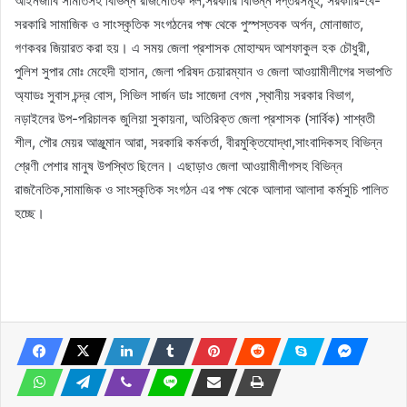
আইনজীবি সমিতিসহ বিভিন্ন রাজনৈতিক দল,সরকারি বিভিন্ন দপ্তরসমূহ, সরকারি-বে-
সরকারি সামাজিক ও সাংস্কৃতিক সংগঠনের পক্ষ থেকে পুস্পস্তবক অর্পন, মোনাজাত,
গণকবর জিয়ারত করা হয়। এ সময় জেলা প্রশাসক মোহাম্মদ আশফাকুল হক চৌধুরী,
পুলিশ সুপার মোঃ মেহেদী হাসান, জেলা পরিষদ চেয়ারম্যান ও জেলা আওয়ামীলীগের সভাপতি
অ্যাডঃ সুবাস চন্দ্র বোস, সিভিল সার্জন ডাঃ সাজেদা বেগম ,স্থানীয় সরকার বিভাগ,
নড়াইলের উপ-পরিচালক জুলিয়া সুকায়না, অতিরিক্ত জেলা প্রশাসক (সার্বিক) শাশ্বতী
শীল, পৌর মেয়র আঞ্জুমান আরা, সরকারি কর্মকর্তা, বীরমুক্তিযোদ্ধা,সাংবাদিকসহ বিভিন্ন
শ্রেণী পেশার মানুষ উপস্থিত ছিলেন। এছাড়াও জেলা আওয়ামীলীগসহ বিভিন্ন
রাজনৈতিক,সামাজিক ও সাংস্কৃতিক সংগঠন এর পক্ষ থেকে আলাদা আলাদা কর্মসুচি পালিত
হচ্ছে।