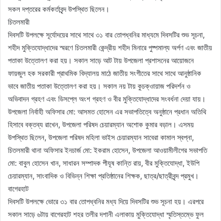
সকল দপ্তরের কর্মকর্তাবৃন্দ উপস্থিত ছিলেন।
চিতলমারী
দিবসটি উপলক্ষে সূর্যোদয়ের সাথে সাথে ৩১ বার তোপধ্বনির মাধ্যমে দিবসটির শুভ সূচনা,
শহীদ মুক্তিযোদ্ধাদের স্মরণে চিতলমারী কেন্দ্রীয় শহীদ মিনারে পুষ্পমাল্য অর্পণ এবং জাতীয়
পতাকা উত্তোলণ করা হয়। সকাল সাড়ে আট টায় উপজেলা প্রশাসনের আয়োজনে
ফায়জুল হক সরকারী প্রাথমিক বিদ্যালয় মাঠে জাতীয় সংগীতের সাথে সাথে আনুষ্ঠানিক
ভাবে জাতীয় পতাকা উত্তোলণ করা হয়। সকাল নয় টায় কুচক্ওায়াজ পরিদর্শন ও
অভিবাদন গ্রহণ এবং ডিসপ্লে অংশ গ্রহণ ও বীর মুক্তিযোদ্ধাদের সংবর্ধনা দেয়া যায়।
উপজেলা নির্বাহী অফিসার মো: আসমত হোসেন এর সভাপতিত্বে অনুষ্ঠানে প্রধান অতিথি
হিসাবে বক্তব্য রাখেন, উপজেলা পরিষদ চেয়ারম্যান অশোক কুমার বড়াল। এসময়
উপস্থিত ছিলেন, উপজেলা পরিষদ মহিলা ভাইস চেয়ারম্যান সাবেরা কামাল স্বপ্না,
চিতলমারী থানা অফিসার ইনচার্জ মো: ইকরাম হোসেন, উপজেলা আওয়ামীলীগের সভাপতি
মো: বাবুল হোসেন খান, সাধারন সম্পাদক পীযূষ কান্তি রায়, বীর মুক্তিযোদ্ধা, ইউপি
চেয়ারম্যান, সাংবাদিক ও বিভিন্ন শিক্ষা প্রতিষ্ঠানের শিক্ষক, ছাত্র/ছাত্রীবৃন্দ প্রমুখ।
বাগেরহাট
দিবসটি উপলক্ষে ভোরে ৩১ বার তোপধ্বনির মধ্য দিয়ে দিবসটির শুভ সূচনা হয়। এরপরে
সকাল সাড়ে ৬টায় বাগেরহাট শহর তলীর দশানী এলাকায় মুক্তিযোদ্ধা স্মৃতিস্তম্ভে ফুল