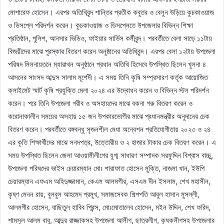
মোশারেফ হোসেন। এরপর অতিথিবৃন্দ শান্তির প্রতীক কবুতর ও বেলুন উড়িয়ে কুচকাওয়াজ
ও ডিসপ্লে পরিদর্শন করেন। কুচকাওয়াজ ও ডিসপ্লেতে উপজেলার বিভিন্ন শিক্ষা
প্রতিষ্ঠান, পুলিশ, আনসার ভিডিও, ফাইয়ার সার্ভিস কর্মীবৃন্দ। পরবর্তীতে বেলা সাড়ে ১১টায়
বিজয়ীদের মাঝে পুরস্কার বিতরণ করেন অনুষ্ঠানের অতিথিবৃন্দ। এরপর বেলা ১২টায় উপজেলা
পরিষদ মিলনায়তনে ম্যারাথন অনুষ্ঠানে প্রধান অতিথি হিসেবে উপস্থিত ছিলেন খুলনা ৪
আসনের সাংসদ আব্দুস সালাম মূর্শেদী। এ সময় তিনি কৃষি সম্প্রসারণ কর্তৃক আয়োজিত
ক্লাইমেট স্মার্ট কৃষি প্রযুক্তি মেলা ২০২৪ এর উদ্বোধন করেন ও বিভিন্ন স্টল পরিদর্শন
করেন। পরে তিনি উপজেলা গরীব ও অসহায়দের মাঝে বকনা গরু বিতরণ করেন ও
করোনাকালীন সময়ের অসহায় ১৫ জন উপকারভোগীর মাঝে প্রধানমন্ত্রীর অনুদানের চেক
বিতরণ করেন। পরবর্তীতে বঙ্গবন্ধু সৃজনশীল মেধা অন্বেশন প্রতিযোগীতায় ২০২৩ ও ২৪
এর কৃতি শিক্ষার্থীদের মাঝে সনদপত্র, উত্তোরীয় ও ২ হাজার টাকার চেক বিতরণ করেন। এ
সময় উপস্থিত ছিলেন জেলা আওয়ামীলীগের যুগ্ম সাধারণ সম্পাদক সরফুদ্দিন বিশ্বাস বাচ্চু,
উপজেলা পরিষদের ভাইস চেয়ারম্যান মোঃ শারাফাত হোসেন মুক্তি, নাজমা খান, ইউপি
চেয়ারম্যান এফএম অহিদুজ্জামান, কেএম আলমগীর, এসএম দীন ইসলাম, শেখ মহাসীন,
কৃষ্ণ মেনন রায়, বুলবুল আহমেদ প্রমুখ, সমাজসেবক শিল্পপতি আবুল হাসান মুসল্লী,
আলমগীর হোসেন, বাছিতুল হাবিব প্রিন্স, মোঃমোতালেব হোসেন, মইন উদ্দিন, শেখ ফরিদ,
শামসুল আলম বাবু, আব্দুর রাজ্জাকসহ উপজেলা আলীগ, ছাত্রলীগ, কৃষকলীগসহ উপজেলার