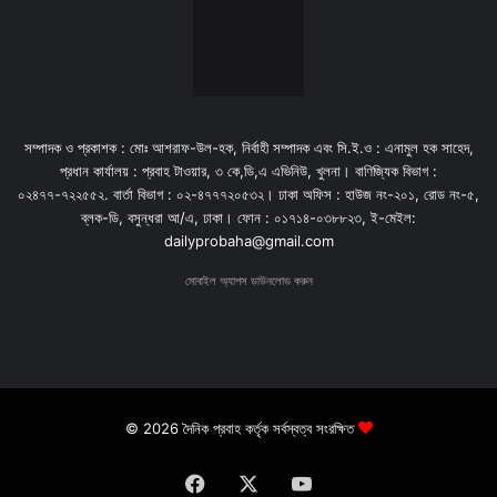
সম্পাদক ও প্রকাশক : মোঃ আশরাফ-উল-হক, নির্বাহী সম্পাদক এবং সি.ই.ও : এনামুল হক সাহেদ,
প্রধান কার্যালয় : প্রবাহ টাওয়ার, ৩ কে,ডি,এ এভিনিউ, খুলনা। বাণিজ্যিক বিভাগ :
০২৪৭৭-৭২২৫৫২. বার্তা বিভাগ : ০২-৪৭৭৭২০৫৩২। ঢাকা অফিস : হাউজ নং-২০১, রোড নং-৫,
ব্লক-ডি, বসুন্ধরা আ/এ, ঢাকা। ফোন : ০১৭১৪-০৩৮৮২৩, ই-মেইল:
dailyprobaha@gmail.com
মোবাইল অ্যাপস ডাউনলোড করুন
© 2026 দৈনিক প্রবাহ কর্তৃক সর্বস্বত্ব সংরক্ষিত
Facebook
X
YouTube