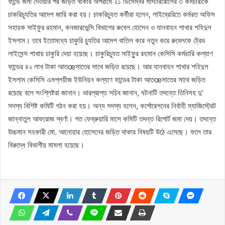
ফান্ডে জমা দেওয়ার পর জড়িত থাকার অপরাধে ২১ ডিসেম্বর মাস্টাররোলের ৩ কর্মচারীকে
চাকরিচ্যূতির আদেশ জারি করা হয়। চাকরিচ্যূত কর্মীরা হলেন, লাইব্রেরিতে কর্মরত অফিস
সহায়ক সাইফুর রহমান, কনজারভেন্সি বিভাগের রুবেল হোসেন ও যানবাহন শাখার শহিদুল
ইসলাম। তবে ইতোমধ্যে চাকুরি চ্যুতির আদেশ বাতিল করে নতুন করে রুবেলকে ট্রেড
লাইসেন্স শাখায় চাকুরি দেয়া হয়েছে। চাকুরিচ্যূত সাইফুুর রহমান কেসিসি কর্মচারি কল্যাণ
ফান্ডের ৪২ লাখ টাকা আতœসাতের সাথে জড়িত রয়েছে। আর যানবাহন শাখার শহিদুল
ইসলাম কেসিসি এমপ্লয়ীজ ইউনিয়ন কল্যাণ ফান্ডের টাকা আতœসাতের সাথে জড়িত
রয়েছে বলে সংশ্লিষ্টরা জানান। ভারপ্রাপ্ত সচিব জানান, ঘটনাটি তদন্তে তিনিসহ দু’
সদস্য বিশিষ্ট কমিটি গঠন করা হয়। অন্য সদস্য হলেন, কর্পোরেশনের নির্বাহী ম্যাজিস্ট্রেট
জান্নাতুল আফরোজ স্বর্ণা। গত ফেব্রুয়ারি মাসে কমিটি তদন্ত রিপোর্ট জমা দেয়। তদন্তে
উচ্চমান সহকারী মো. আনোয়ার হোসেনের জড়িত থাকার বিষয়টি উঠে এসেছে। ফলে তার
বিরুদ্ধে বিভাগীয় মামলা হয়েছে।