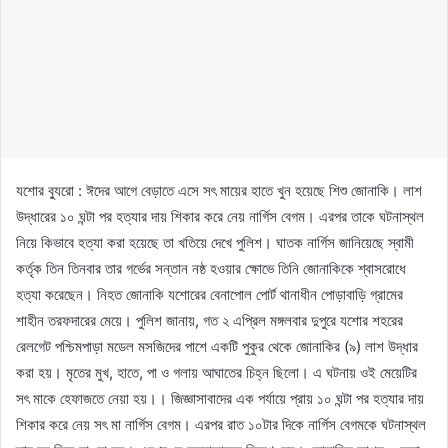
যশোর ব্যুরো : ঈদের আগে বেড়াতে এসে সৎ মায়ের হাতে খুন হয়েছে শিশু জোনাকি। লাশ
উদ্ধারের ১০ ঘন্টা পর হত্যার দায় শিকার করে নেয় নার্গিস বেগম। এরপর তাকে ঘটনাস্থল
নিয়ে কিভাবে হত্যা করা হয়েছে তা খতিয়ে দেখে পুলিশ। ঘাতক নার্গিস জানিয়েছে স্বামী
কর্তৃক তিন তিনবার তার গর্ভের সন্তান নষ্ঠ হওয়ার ক্ষোভে তিনি জোনাকিকে শ্বাসরোধে
হত্যা করেছেন। নিহত জোনাকি যশোরের বেনাপোল পোর্ট থানাধীন পোড়াবাড়ি গ্রামের
শাহীন তরফদারের মেয়ে। পুলিশ জানায়, গত ২ এপ্রিল মঙ্গলবার দুপুরে যশোর শহরের
রেলগেট পশ্চিমপাড়া মডেল মসজিদের পাশে একটি পুকুর থেকে জোনাকির (৯) লাশ উদ্ধার
করা হয়। মৃতের মুখ, হাতে, পা ও গলায় আঘাতের চিহ্ন ছিলো। এ ঘটনায় ওই মেয়েটির
সৎ মাকে হেফাজতে নেয়া হয়।। জিজ্ঞাসাবাদের এক পর্যায়ে প্রায় ১০ ঘন্টা পর হত্যার দায়
শিকার করে নেয় সৎ মা নার্গিস বেগম। এরপর রাত ১০টার দিকে নার্গিস বেগমকে ঘটনাস্থল