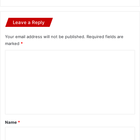
Leave a Reply
Your email address will not be published.
Required fields are
marked
*
C
o
m
m
e
n
t
*
Name
*