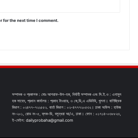
r for the next time I comment.
সম্পাদক ও প্রকাশক : মোঃ আশরাফ-উল-হক, নির্বাহী সম্পাদক এবং সি.ই.ও : এনামুল
হক সাহেদ, প্রধান কার্যালয় : প্রবাহ টাওয়ার, ৩ কে,ডি,এ এভিনিউ, খুলনা। বাণিজ্যিক
বিভাগ : ০২৪৭৭-৭২২৫৫২. বার্তা বিভাগ : ০২-৪৭৭৭২০৫৩২। ঢাকা অফিস : হাউজ
নং-২০১, রোড নং-৫, ব্লক-ডি, বসুন্ধরা আ/এ, ঢাকা। ফোন : ০১৭১৪-০৩৮৮২৩,
ই-মেইল: dailyprobaha@gmail.com