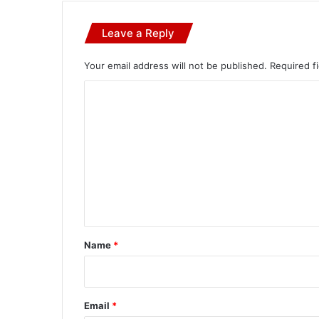
Leave a Reply
Your email address will not be published.
Required f
C
o
m
m
e
n
t
*
Name
*
Email
*