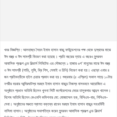
খবর বিজ্ঞপ্তি : আলহাজ্ব সৈয়দ ইমাম হাসান বাচ্চু ফাউন্ডেশনের পক্ষ থেকে দুস্থদের মাঝে
ঈদ বস্ত্র ও ঈদ সামগ্রী বিতরণ করা হয়েছে। প্রতি বছরের ন্যায় এ বছরও সুন্দরবন
আবাসিক প্রকল্প এন্ড বিল্ডার্স লিমিটেড এর সৌজন্যে ১ হাজার ৬শ’ মানুষের মাঝে ঈদ বস্ত্র
ও ঈদ সামগ্রী (শাড়ি, লুঙ্গি, থ্রি পিস, সেমাই ও চিনি) বিতরণ করা হয়। এছাড়া এবার ৪
জন প্রতিবন্ধীকে হুইল চেয়ার প্রদান করা হয়। শুক্রবার (৫ এপ্রিল) সকাল সাড়ে ১০টায়
নগরীর বয়রার আন্দিরঘাটস্থ মরহুম ইমাম হাসান বাচ্চুর নিজস্ব বাসভবনে আয়োজিত এ
অনুষ্ঠানে প্রধান অতিথি ছিলেন খুলনা সিটি কর্পোরেশনের মেয়র তালুকদার আব্দুল খালেক।
বিশেষ অতিথি ছিলেন কেএমপি কমিশনার মো: মোজাম্মেল হক, বিপিএম-বার, পিপিএম-
সেবা। অনুষ্ঠানের শুরুতে স্বাগত বক্তব্য রাখেন মরহুম ইমাম হাসান বাচ্চুর সহধর্মিনী
নাসিমা হাসান। অনুষ্ঠানের সভাপতিত্ব করেন সুন্দরবন আবাসিক প্রকল্প এন্ড বিল্ডার্স