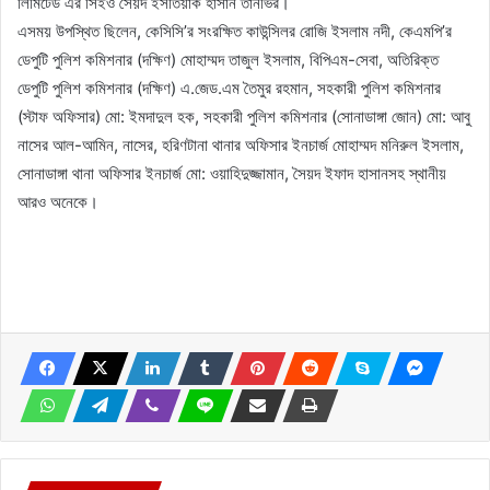
লিমিটেড এর সিইও সৈয়দ ইসতিয়াক হাসান তানভির।
এসময় উপস্থিত ছিলেন, কেসিসি’র সংরক্ষিত কাউন্সিলর রোজি ইসলাম নদী, কেএমপি’র
ডেপুটি পুলিশ কমিশনার (দক্ষিণ) মোহাম্মদ তাজুল ইসলাম, বিপিএম-সেবা, অতিরিক্ত
ডেপুটি পুলিশ কমিশনার (দক্ষিণ) এ.জেড.এম তৈমুর রহমান, সহকারী পুলিশ কমিশনার
(স্টাফ অফিসার) মো: ইমদাদুল হক, সহকারী পুলিশ কমিশনার (সোনাডাঙ্গা জোন) মো: আবু
নাসের আল-আমিন, নাসের, হরিণটানা থানার অফিসার ইনচার্জ মোহাম্মদ মনিরুল ইসলাম,
সোনাডাঙ্গা থানা অফিসার ইনচার্জ মো: ওয়াহিদুজ্জামান, সৈয়দ ইফাদ হাসানসহ স্থানীয়
আরও অনেকে।