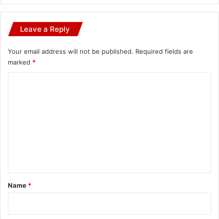
Leave a Reply
Your email address will not be published.
Required fields are
marked
*
C
o
m
m
e
n
t
*
Name
*