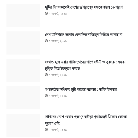
ছুটির দিন সকালেই দেশের দু’প্রান্তে সড়কে ঝরল ১৬ প্রাণ
৭ আগস্ট, ২০২৬
শেখ হাসিনাকে সরকার কেন নিজ দায়িত্বে ফিরিয়ে আনছে না
৭ আগস্ট, ২০২৬
সংঘাত হলে এবার পাকিস্তানের পাশে সউদী ও তুরস্ক : মক্কা
চুক্তি নিয়ে উদ্বেগে ভারত
৭ আগস্ট, ২০২৬
গণভোটের অধিকার চুরি করেছে সরকার : নাহিদ ইসলাম
৭ আগস্ট, ২০২৬
সাকিবের দেশে ফেরার প্রশ্নে ক্রীড়া প্রতিমন্ত্রীÑ‘আর কোনো
সুযোগ নেই’
৭ আগস্ট, ২০২৬