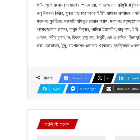
লিটন স্মৃতি সংসদের সাধারণ সম্পাদক মো. মনিরুজ্জামান চৌধুরী বাবু’
রুনু ইকবাল বিথার, খুলনা মহানগর আওয়ামীলীগ সাধারন সম্পাদক এমডি
মহানগর যুবলীগের সভাপতি শফিকুর রহমান পলাশ, মহানগর স্বেচ্ছাসে
আসাদুজ্জামান রাসেল, মাসুম বিল্লাহ, সাবিনা ইয়াসমীন, রানু দাস, ই
খোকন, সমীর কুমার দে, বিকাশ চন্দ্র রায় চৌধুরী, এম এ জলিল, মিজানুর
রাজা, আনোয়ার, টুলু, ফয়সালসহ এলাকার গণ্যমান্য ব্যাক্তিবর্গ ও ক্ল
Share
Facebook
X
LinkedI
Skype
Messenger
Share via Email
সংশ্লিষ্ট সংবাদ