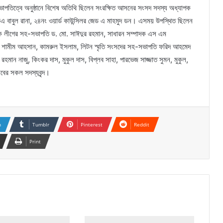
র সভাপতিত্বে অনুষ্ঠানে বিশেষ অতিথি ছিলেন সংরক্ষিত আসনের সংসদ সদস্য অধ্যাপক
এ বাবুল রানা, ২৪নং ওয়ার্ড কাউন্সিলর জেড এ মাহমুদ ডন। এসময় উপস্থিত ছিলেন
বক লীগের সহ-সভাপতি ড. মো. সাঈদুর রহমান, সাধারন সম্পাদক এস এম
ঞ্জি: শামীম আহসান, কামরুল ইসলাম, লিটন স্মৃতি সংসদের সহ-সভাপতি ফরিদ আহমেদ
 রহমান নাজু, কিংকর দাস, মুকুল দাস, বিপ্লব সাহা, পারভেজ সাজ্জাত সুমন, মুকুল,
াবের সকল সদস্যবৃন্দ।
n
Tumblr
Pinterest
Reddit
Print