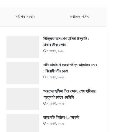
সর্বশেষ সংবাদ
সর্বাধিক পঠিত
দিল্লিতে বসে শেখ হাসিনা উস্কানি :
ঢাকার তীব্র ক্ষোভ
৭ আগস্ট, ২০২৬
দাবি আদায় না হওয়া পর্যন্ত আন্দোলন চলবে
: বিরোধীদলীয় নেতা
৭ আগস্ট, ২০২৬
ভারতের ভূমিকা নিয়ে ক্ষোভ, শেখ হাসিনার
প্রত্যর্পণ চাইল এনসিপি
৭ আগস্ট, ২০২৬
রাষ্ট্রপতি নির্বাচন ২০ আগস্ট
৭ আগস্ট, ২০২৬