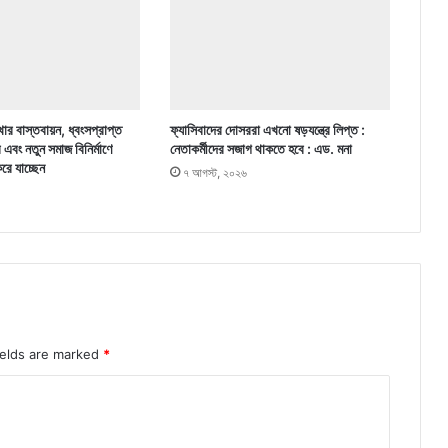
ার বাস্তবায়ন, ধ্বংসপ্রাপ্ত
ফ্যাসিবাদের দোসররা এখনো ষড়যন্ত্রে লিপ্ত :
র এবং নতুন সমাজ বিনির্মাণে
নেতাকর্মীদের সজাগ থাকতে হবে : এড. মনা
করে যাচ্ছেন
৭ আগস্ট, ২০২৬
ields are marked
*