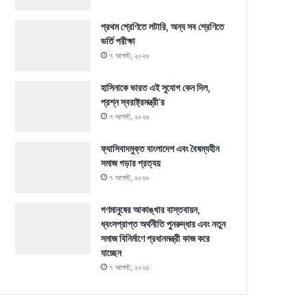
প্রথম শ্রেণিতে লটারি, অন্য সব শ্রেণিতে
ভর্তি পরীক্ষা
৭ আগস্ট, ২০২৬
হাসিনাকে ভারত এই সুযোগ কেন দিল,
প্রশ্ন স্বরাষ্ট্রমন্ত্রী’র
৭ আগস্ট, ২০২৬
ফ্যাসিবাদমুক্ত বাংলাদেশ এবং বৈষম্যহীন
সমাজ গড়ার প্রত্যয়
৭ আগস্ট, ২০২৬
গণমানুষের আকাঙ্খার বাস্তবায়ন,
ধ্বংসপ্রাপ্ত অর্থনীতি পুনরুদ্ধার এবং নতুন
সমাজ বিনির্মাণে প্রধানমন্ত্রী কাজ করে
যাচ্ছেন
৭ আগস্ট, ২০২৬