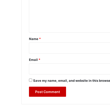
m
m
e
n
t
*
Name
*
Email
*
Save my name, email, and website in this browse