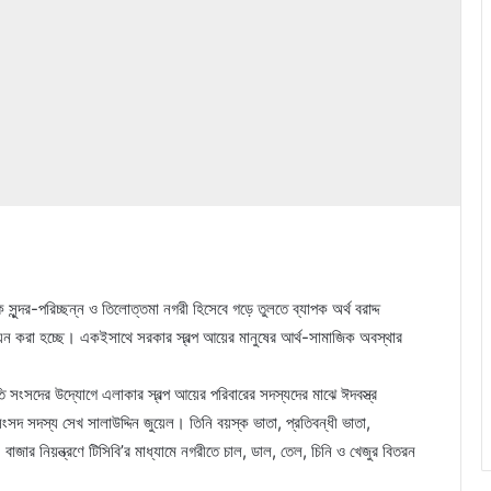
ে সুন্দর-পরিচ্ছন্ন ও তিলোত্তমা নগরী হিসেবে গড়ে তুলতে ব্যাপক অর্থ বরাদ্দ
তবায়ন করা হচ্ছে। একইসাথে সরকার স্বল্প আয়ের মানুষের আর্থ-সামাজিক অবস্থার
ি সংসদের উদ্যোগে এলাকার স্বল্প আয়ের পরিবারের সদস্যদের মাঝে ঈদবস্ত্র
সদ সদস্য সেখ সালাউদ্দিন জুয়েল। তিনি বয়স্ক ভাতা, প্রতিবন্ধী ভাতা,
বাজার নিয়ন্ত্রণে টিসিবি’র মাধ্যামে নগরীতে চাল, ডাল, তেল, চিনি ও খেজুর বিতরন