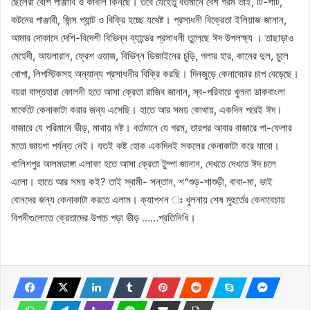
ছেলেরা বেশি পাঞ্জাবি ও কাবলি কিনছে। তবে যেহেতু বর্তমানে বেশ গরম তাই, টি-শার্ট,
কটনের পাঞ্জাবী, জিন্স প্যান্ট ও বিক্রি হচ্ছে যথেষ্ট। প্রসাধনী বিক্রেতা ইলিয়াজ জানান,
আমার দোকানে দেশি-বিদেশী বিভিন্ন ব্যান্ডের প্রসাধনী তুলেছে ঈদ উপলক্ষ্য । তাছাড়াও
মেহেদী, আয়লারান, ফ্রেশ ওয়াজ, বিভিন্ন ডিজাইনের চুড়ি, গলার হার, কানের দুল, চুলে
থোপা, লিপস্টিকসহ অন্যান্য প্রসাধনীর বিক্রি করছি। দিনজুড়ে কেনাবেচার চাপ বেড়েছে।
বয়রা বাস্তহারা কোলনী হতে আসা ক্রেতা রাজিব জানান, স্ব-পরিবারে খুলনা ডাকবাংলা
মার্কেটে কেনাকাটা করার জন্য এসেছি। হাতে আর সময় কোথায়, একদিন পরেই ঈদ।
বাজারে যে পরিমানে ভীড়, মাথায় নষ্ট। বর্তমানে যে গরম, তারপর আবার বাজারে পা-ফেলার
মতো জায়গা পর্যন্ত নেই। যতই কষ্ট হোক একদিনই সকলের কেনাকাটা করে যাবো।
খালিশপুর আলমডাঙ্গা এলাকা হতে আসা ক্রেতা টুম্পা জানান, দেখতে দেখতে ঈদ চলে
এলো। হাতে আর সময় কই? তাই স্বামী- সন্তান, শ^শুড়-শাশুড়ী, বাবা-মা, ভাই
বোনদের জন্য কেনাকাটা করতে এলাম। ক্যাপশন ঃ খুলনায় শেষ মুহুর্তের কেনাবেচায়
বিপনীগুলোতে ক্রেতাদের উপচে পড়া ভীড় ……প্রতিনিধি।