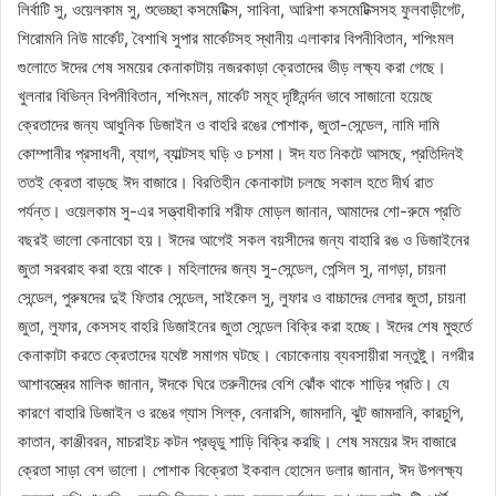
লির্বাটি সু, ওয়েলকাম সু, শুভেচ্ছা কসমেটিক্স, সাবিনা, আরিশা কসমেটিক্সসহ ফুলবাড়ীগেট,
শিরোমনি নিউ মার্কেট, বৈশাখি সুপার মার্কেটসহ স্থানীয় এলাকার বিপনীবিতান, শপিংমল
গুলোতে ঈদের শেষ সময়ের কেনাকাটায় নজরকাড়া ক্রেতাদের ভীড় লক্ষ্য করা গেছে।
খুলনার বিভিন্ন বিপনীবিতান, শপিংমল, মার্কেট সমূহ দৃষ্টিনর্ন্দন ভাবে সাজানো হয়েছে
ক্রেতাদের জন্য আধুনিক ডিজাইন ও বাহরি রঙের পোশাক, জুতা-সেন্ডেল, নামি দামি
কোম্পানীর প্রসাধনী, ব্যাগ, ব্যাল্টসহ ঘড়ি ও চশমা। ঈদ যত নিকটে আসছে, প্রতিদিনই
ততই ক্রেতা বাড়ছে ঈদ বাজারে। বিরতিহীন কেনাকাটা চলছে সকাল হতে দীর্ঘ রাত
পর্যন্ত। ওয়েলকাম সু-এর সত্ত্বাধীকারি শরীফ মোড়ল জানান, আমাদের শো-রুমে প্রতি
বছরই ভালো কেনাবেচা হয়। ঈদের আগেই সকল বয়সীদের জন্য বাহারি রঙ ও ডিজাইনের
জুতা সরবরাহ করা হয়ে থাকে। মহিলাদের জন্য সু-সেন্ডেল, পেন্সিল সু, নাগড়া, চায়না
সেন্ডেল, পুরুষদের দুই ফিতার সেন্ডেল, সাইকেল সু, লুফার ও বাচ্চাদের লেদার জুতা, চায়না
জুতা, লুফার, কেসসহ বাহরি ডিজাইনের জুতা সেন্ডেল বিক্রি করা হচ্ছে। ঈদের শেষ মুহুর্তে
কেনাকাটা করতে ক্রেতাদের যথেষ্ট সমাগম ঘটছে। বেচাকেনায় ব্যবসায়ীরা সন্তুষ্টু। নগরীর
আশাবস্ত্রের মালিক জানান, ঈদকে ঘিরে তরুনীদের বেশি ঝোঁক থাকে শাড়ির প্রতি। যে
কারণে বাহারি ডিজাইন ও রঙের গ্যাস সিল্ক, বেনারসি, জামদানি, ঝুট জামদানি, কারচুপি,
কাতান, কাঞ্জীবরন, মাচরাইচ কটন প্রভৃডু শাড়ি বিক্রি করছি। শেষ সময়ের ঈদ বাজারে
ক্রেতা সাড়া বেশ ভালো। পোশাক বিক্রেতা ইকবাল হোসেন ডলার জানান, ঈদ উপলক্ষ্য