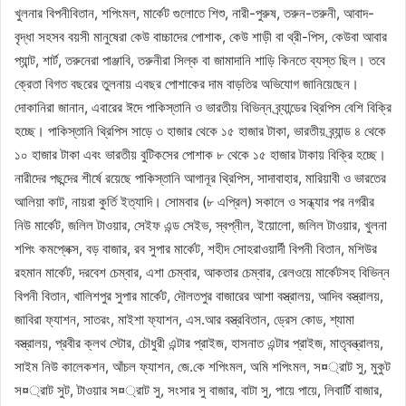
খুলনার বিপনীবিতান, শপিংমল, মার্কেট গুলোতে শিশু, নারী-পুরুষ, তরুন-তরুনী, আবাদ-
বৃদ্ধা সহসব বয়সী মানুষেরা কেউ বাচ্চাদের পোশাক, কেউ শাড়ী বা থ্রী-পিস, কেউবা আবার
প্যান্ট, শার্ট, তরুনেরা পাঞ্জাবি, তরুনীরা সিল্ক বা জামাদানি শাড়ি কিনতে ব্যস্ত ছিল। তবে
ক্রেতা বিগত বছরের তুলনায় এবছর পোশাকের দাম বাড়তির অভিযোগ জানিয়েছেন।
দোকানিরা জানান, এবারের ঈদে পাকিস্তানি ও ভারতীয় বিভিন্ন ব্র্যান্ডের থ্রিপিস বেশি বিক্রি
হচ্ছে। পাকিস্তানি থ্রিপিস সাড়ে ৩ হাজার থেকে ১৫ হাজার টাকা, ভারতীয় ব্র্যান্ড ৪ থেকে
১০ হাজার টাকা এবং ভারতীয় বুটিকসের পোশাক ৮ থেকে ১৫ হাজার টাকায় বিক্রি হচ্ছে।
নারীদের পছন্দের শীর্ষে রয়েছে পাকিস্তানি আগানূর থ্রিপিস, সাদাবাহার, মারিয়াবী ও ভারতের
আলিয়া কাট, নায়রা কুর্তি ইত্যাদি। সোমবার (৮ এপ্রিল) সকালে ও সন্ধ্যার পর নগরীর
নিউ মার্কেট, জলিল টাওয়ার, সেইফ এন্ড সেইভ, স্বপ্নীল, ইয়োলো, জলিল টাওয়ার, খুলনা
শপিং কমপ্লেক্স, বড় বাজার, রব সুপার মার্কেট, শহীদ সোহরাওয়ার্দী বিপনী বিতান, মশিউর
রহমান মার্কেট, দরবেশ চেম্বার, এশা চেম্বার, আকতার চেম্বার, রেলওয়ে মার্কেটসহ বিভিন্ন
বিপনী বিতান, খালিশপুর সুপার মার্কেট, দৌলতপুর বাজারের আশা বস্ত্রালয়, আদিব বস্ত্রালয়,
জাবিরা ফ্যাশন, সাতরং, মাইশা ফ্যাশন, এস.আর বস্ত্রবিতান, ড্রেস কোড, শ্যামা
বস্ত্রালয়, প্রবীর ক্লথ স্টোর, চৌধুরী এন্টার প্রাইজ, হাসনাত এন্টার প্রাইজ, মাতৃবন্ত্রালয়,
সাইম নিউ কালেকশন, আঁচল ফ্যাশন, জে.কে শপিংমল, অমি শপিংমল, স¤্রাট সু, মুকুট
স¤্রাট সুট, টাওয়ার স¤্রাট সু, সংসার সু বাজার, বাটা সু, পায়ে পায়ে, লিবার্টি বাজার,