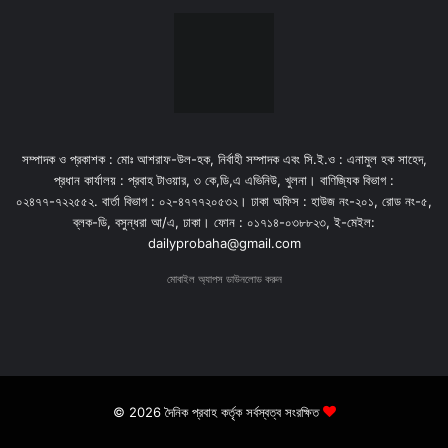
সম্পাদক ও প্রকাশক : মোঃ আশরাফ-উল-হক, নির্বাহী সম্পাদক এবং সি.ই.ও : এনামুল হক সাহেদ,
প্রধান কার্যালয় : প্রবাহ টাওয়ার, ৩ কে,ডি,এ এভিনিউ, খুলনা। বাণিজ্যিক বিভাগ :
০২৪৭৭-৭২২৫৫২. বার্তা বিভাগ : ০২-৪৭৭৭২০৫৩২। ঢাকা অফিস : হাউজ নং-২০১, রোড নং-৫,
ব্লক-ডি, বসুন্ধরা আ/এ, ঢাকা। ফোন : ০১৭১৪-০৩৮৮২৩, ই-মেইল:
dailyprobaha@gmail.com
মোবাইল অ্যাপস ডাউনলোড করুন
© 2026 দৈনিক প্রবাহ কর্তৃক সর্বস্বত্ব সংরক্ষিত