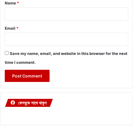
*
Name
*
Email
*
Save my name, email, and website in this browser for the next
time I comment.
ফেসবুকে সাথে থাকুন