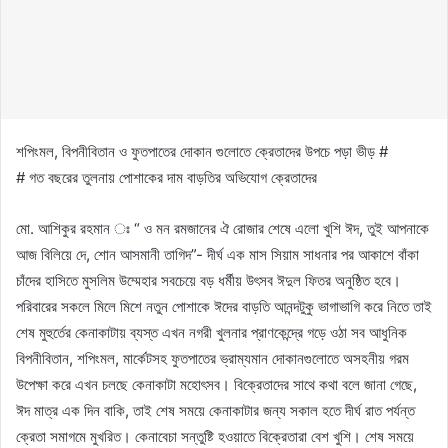
শপিংমল, বিপনীবিতান ও ফুতপাতের দোকান গুলোতে ক্রেতাদের উপচে পড়া ভীড় #
# গত বছরের তুলনায় পোশাকের দাম বাড়তির অভিযোগ ক্রেতাদের
মো. আশিকুর রহমান ঃ “ ও মন রমজানের ঐ রোজার শেষে এলো খুশি ঈদ, তুই আপনাকে
আজ বিলিয়ে দে, শোন আসমানী তাগিদ”- দীর্ঘ এক মাস সিয়াম সাধনার পর আকাশে বাঁকা
চাঁদের হাসিতে মুসলিম উম্মেহার সবচেয়ে বড় ধর্মীয় উৎসব ঈদুল ফিতর অনুষ্ঠিত হবে।
পরিবারের সকলে মিলে মিশে নতুন পোশাকে ঈদের বাড়তি আনন্দটুকু ভাগাভাগি করে নিতে তাই
শেষ মুহুর্তের কেনাকাটায় ব্যস্ত এখন নগরী খুলনার প্রাণকেন্দ্রে গড়ে ওঠা সব আধুনিক
বিপনীবিতান, শপিংমল, মার্কেটসহ ফুতপাতের ভ্রাম্যমান দোকানগুলোতে অসহনীয় গরম
উপেক্ষা করে এখন চলছে কেনাকাটা মহোৎসব। বিক্রেতাদের সাথে কথা বলে জানা গেছে,
ঈদ মাত্র এক দিন বাকি, তাই শেষ সময়ে কেনাকাটার জন্য সকাল হতে দীর্ঘ রাত পর্যন্ত
ক্রেতা সমাগমে মুখরিত। কেনাবেচা সন্তুষ্টি হওয়াতে বিক্রেতারা বেশ খুশি। শেষ সময়ে