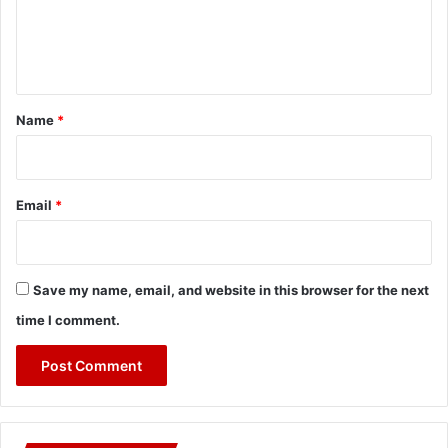
e
n
t
*
Name
*
Email
*
Save my name, email, and website in this browser for the next
time I comment.