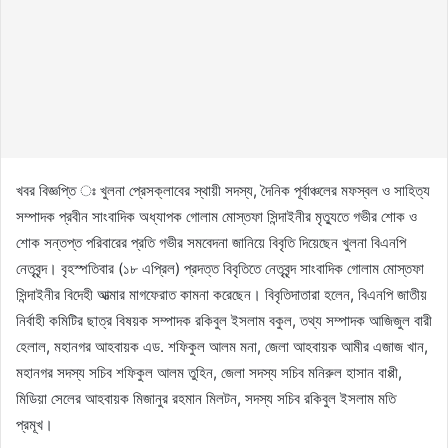
খবর বিজ্ঞপ্তি ঃ খুলনা প্রেসক্লাবের স্থায়ী সদস্য, দৈনিক পূর্বাঞ্চলের মফস্বল ও সাহিত্য
সম্পাদক প্রবীন সাংবাদিক অধ্যাপক গোলাম মোস্তফা সিন্দাইনীর মৃত্যুতে গভীর শোক ও
শোক সন্তপ্ত পরিবারের প্রতি গভীর সমবেদনা জানিয়ে বিবৃতি দিয়েছেন খুলনা বিএনপি
নেতৃবৃন্দ। বৃহস্পতিবার (১৮ এপ্রিল) প্রদত্ত বিবৃতিতে নেতৃবৃন্দ সাংবাদিক গোলাম মোস্তফা
সিন্দাইনীর বিদেহী আত্মার মাগফেরাত কামনা করেছেন। বিবৃতিদাতারা হলেন, বিএনপি জাতীয়
নির্বাহী কমিটির ছাত্র বিষয়ক সম্পাদক রকিবুল ইসলাম বকুল, তথ্য সম্পাদক আজিজুল বারী
হেলাল, মহানগর আহবায়ক এড. শফিকুল আলম মনা, জেলা আহবায়ক আমীর এজাজ খান,
মহানগর সদস্য সচিব শফিকুল আলম তুহিন, জেলা সদস্য সচিব মনিরুল হাসান বাপ্পী,
মিডিয়া সেলের আহবায়ক মিজানুর রহমান মিলটন, সদস্য সচিব রকিবুল ইসলাম মতি
প্রমূখ।