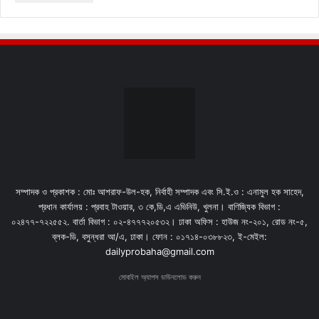
সম্পাদক ও প্রকাশক : মোঃ আশরাফ-উল-হক, নির্বাহী সম্পাদক এবং সি.ই.ও : এনামুল হক সাহেদ,
প্রধান কার্যালয় : প্রবাহ টাওয়ার, ৩ কে,ডি,এ এভিনিউ, খুলনা। বাণিজ্যিক বিভাগ :
০২৪৭৭-৭২২৫৫২. বার্তা বিভাগ : ০২-৪৭৭৭২০৫৩২। ঢাকা অফিস : হাউজ নং-২০১, রোড নং-৫,
ব্লক-ডি, বসুন্ধরা আ/এ, ঢাকা। ফোন : ০১৭১৪-০৩৮৮২৩, ই-মেইল:
dailyprobaha@gmail.com
মোবাইল অ্যাপস ডাউনলোড করুন