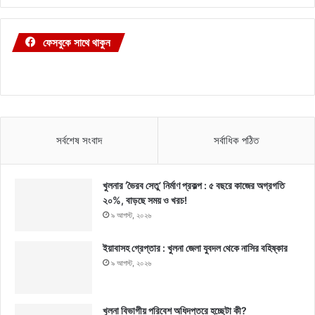
ফেসবুকে সাথে থাকুন
সর্বশেষ সংবাদ
সর্বাধিক পঠিত
খুলনার ‘ভৈরব সেতু’ নির্মাণ প্রকল্প : ৫ বছরে কাজের অগ্রগতি
২০%, বাড়ছে সময় ও খরচ!
৯ আগস্ট, ২০২৬
ইয়াবাসহ গ্রেপ্তার : খুলনা জেলা যুবদল থেকে নাসির বহিষ্কার
৯ আগস্ট, ২০২৬
খুলনা বিভাগীয় পরিবেশ অধিদপ্তরে হচ্ছেটা কী?