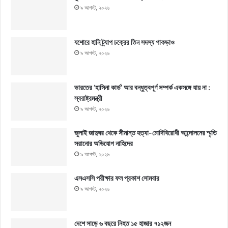
৯ আগস্ট, ২০২৬
যশোরে হানি ট্র্যাপ চক্রের তিন সদস্য পাকড়াও
৯ আগস্ট, ২০২৬
ভারতের ‘হাসিনা কার্ড’ আর বন্ধুত্বপূর্ণ সম্পর্ক একসঙ্গে যায় না :
স্বরাষ্ট্রমন্ত্রী
৯ আগস্ট, ২০২৬
জুলাই জাদুঘর থেকে সীমান্ত হত্যা-মোদিবিরোধী আন্দোলনের স্মৃতি
সরানোর অভিযোগ নাহিদের
৯ আগস্ট, ২০২৬
এসএসসি পরীক্ষার ফল প্রকাশ সোমবার
৯ আগস্ট, ২০২৬
দেশে সাড়ে ৬ বছরে নিহত ১৫ হাজার ৭১২জন