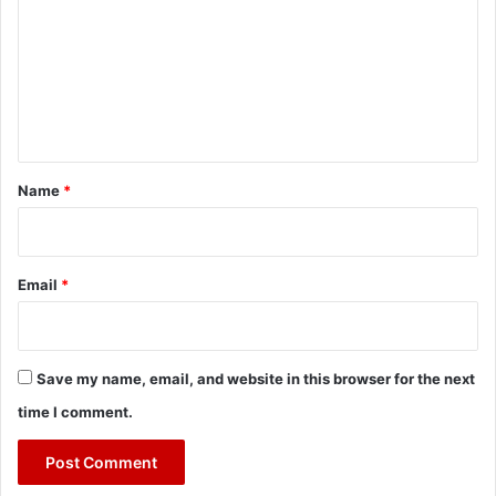
m
m
e
n
t
*
Name
*
Email
*
Save my name, email, and website in this browser for the next
time I comment.