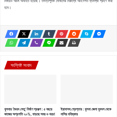
বিষয়টি আমি অবহিত হয়েছি। তদন্তপূর্বক দোষীদের বিরুদ্ধে আইনগত ব্যবস্থা গ্রহণ করা
হবে।
সংশ্লিষ্ট সংবাদ
খুলনার ‘ভৈরব সেতু’ নির্মাণ প্রকল্প : ৫ বছরে
ইয়াবাসহ গ্রেপ্তার : খুলনা জেলা যুবদল থেকে
কাজের অগ্রগতি ২০%, বাড়ছে সময় ও খরচ!
নাসির বহিষ্কার