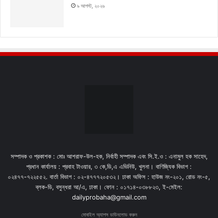
৯ আগস্ট, ২০২৬
সম্পাদক ও প্রকাশক : মোঃ আশরাফ-উল-হক, নির্বাহী সম্পাদক এবং সি.ই.ও : এনামুল হক সাহেদ,
প্রধান কার্যালয় : প্রবাহ টাওয়ার, ৩ কে,ডি,এ এভিনিউ, খুলনা। বাণিজ্যিক বিভাগ :
০২৪৭৭-৭২২৫৫২. বার্তা বিভাগ : ০২-৪৭৭৭২০৫৩২। ঢাকা অফিস : হাউজ নং-২০১, রোড নং-৫,
ব্লক-ডি, বসুন্ধরা আ/এ, ঢাকা। ফোন : ০১৭১৪-০৩৮৮২৩, ই-মেইল:
dailyprobaha@gmail.com
মোবাইল অ্যাপস ডাউনলোড করুন