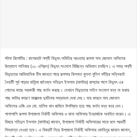
স্টাফ রিপোর্টার : বাগেরহাট পল্লী বিদ্যুৎ সমিতির আওতায় রূপসা সাব জোনাল অসিসের
উদ্যোগে শানিবার (২০ এপ্রিল) বিদ্যুৎ সংযোগ বিচ্ছিন্ন অভিযান চলছিল। এ সময় পল্লী
বিদ্যুতের আভিযানিক টিম জানতে পারে রূপসার কিসমত খুলনা পুলিশ ফাঁড়ির সন্নিকটে
নৈহাটী পূর্ব পাড়ার বাসিন্দা জনৈক্য শহিদুল ইসলাম (মাস্টার) রাস্তার পাশে বিদ্যুৎ এর
পোলের কাছে সরকারী গাছ কর্তন করছে। যেখানে বিদ্যুতের লাইন সংযোগ বন্ধ না করায়
গাছ কাটার কারণে মারাত্মক দুর্ঘটনার সম্ভাবনা দেখা দেয়। যার কারনে সাব জোনাল
অফিসের এজি এম মো. হালিম খান জমিনে উপস্থিত হয়ে গাছ কর্তন বন্ধ করে দেন।
পাশাপাশি রূপসা উপজেলা নির্বাহী অফিসার ও থানা অফিসার ইনচার্জকে অবহিত করেন। এ
বিষয়ে শহিদুল ইসলাম (মাস্টার) জানান, উপজেলা নির্বাহী অফিসারের সাথে বসে পরবর্তী
সিদ্ধান্ত নেওয়া হবে। এ বিষয়টি নিয়ে উপজেলা নির্বাহী অফিসার কোহিনুর জাহান জানান,