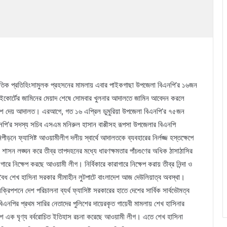
াজনৈতিক প্রতিহিংসামুলক প্রহসনের মামলায় এবার পাইকগাছা উপজেলা বিএনপি’র ১৬জন
হাইকোর্টের জামিনের মেয়াদ শেষে সোমবার খুলনার আদালতে জামিন আবেদন করলে
 নির্দেশ দেয় আদালত। এরআগে, গত ১৬ এপ্রিল ডুমুরিয়া উপজেলা বিএনপি’র ৭৫জন
নপি’র সদস্য সচিব এসএম মনিরুল হাসান বাপ্পীসহ রূপসা উপজেলার বিএনপি
নে ফ্যাসিষ্ট আওয়ামীলীগ দলীয় স্বার্থে আদালতকে ব্যবহারের নির্লজ্জ হস্তক্ষেপে
শাসন লঙ্ঘন করে তীব্র তাপদহনের মধ্যে ধারণক্ষমতার পাঁচগুণের অধিক ঠাসাঠাসির
ারে নিক্ষেপ করছে আওয়ামী লীগ। নির্বিকারে কারাগারে নিক্ষেপ করায় তীব্র নিন্দা ও
, অবৈধ শেখ হাসিনা সরকার সীমাহীন লুটপাটে বাংলাদেশ আজ দেউলিয়াত্ব অবস্থা।
িপশনে দেশ পরিচালনা ব্যর্থ ফ্যাসিষ্ট সরকারের হাতে দেশের সার্বিক সার্বভৌমত্ব
এনপির প্রথম সারির নেতাদের পুলিশের দায়েরকৃত গায়েবী মামলায় শেখ হাসিনার
েশে এক ঘৃণ্য বর্বরোচিত ইতিহাস রচনা করেছে আওয়ামী লীগ। এতে শেখ হাসিনা