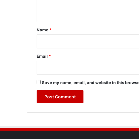
e
n
t
*
Name
*
Email
*
Save my name, email, and website in this browse