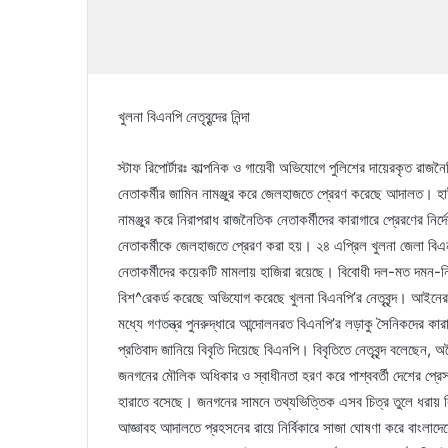
খুলনা বিএনপি নেতৃবৃন্দের নিন্দা
স্টাফ রিপোর্টারঃ কাল্পনিক ও গায়েবী অভিযোগে পুলিশের দায়েরকৃত র
নেতাকর্মীর জামিন নামঞ্জুর করে জেলহাজতে প্রেরণ করেছে আদালত। 
নামঞ্জুর করে নিরাপরাধ রাজনৈতিক নেতাকর্মীদের কারাগারে প্রেরণের
নেতাকর্মীকে জেলহাজতে প্রেরণ করা হয়। ২৪ এপ্রিল খুলনা জেলা বিএ
নেতাকর্মীদের কয়েকটি মামলায় হাজিরা রয়েছে। বিবোধী দল-মত দমন-নিপীড়
বিশ^রেকর্ড করেছে অভিযোগ করেছে খুলনা বিএনপি’র নেতৃবৃন্দ। আইনের 
মধ্যে গণতন্ত্র পুনরুদ্ধারে আন্দোলনরত বিএনপি’র লড়াকু সৈনিকদের কারাগ
প্রতিবাদ জানিয়ে বিবৃতি দিয়েছে বিএনপি। বিবৃতিতে নেতৃবৃন্দ বলেছেন
জনগনের মৌলিক অধিকার ও স্বাধীনতা হরণ করে পাশ্ববর্তী দেশের প্রেসক্র
হারাতে বসেছে। জনগনের সামনে তথ্যভিত্তিক এসব চিত্র তুলে ধরায় বি
আজ্ঞাবহ আদালতে প্রহসনের রায়ে নির্বিকারে সাজা ঘোষণা করে বাংলাদ