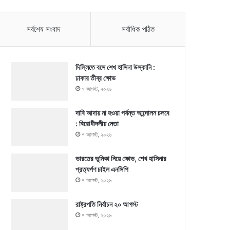
সর্বশেষ সংবাদ
সর্বাধিক পঠিত
দিল্লিতে বসে শেখ হাসিনা উস্কানি :
ঢাকার তীব্র ক্ষোভ
৭ আগস্ট, ২০২৬
দাবি আদায় না হওয়া পর্যন্ত আন্দোলন চলবে
: বিরোধীদলীয় নেতা
৭ আগস্ট, ২০২৬
ভারতের ভূমিকা নিয়ে ক্ষোভ, শেখ হাসিনার
প্রত্যর্পণ চাইল এনসিপি
৭ আগস্ট, ২০২৬
রাষ্ট্রপতি নির্বাচন ২০ আগস্ট
৭ আগস্ট, ২০২৬