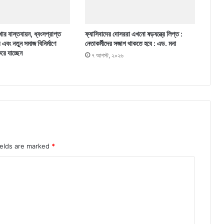
ার বাস্তবায়ন, ধ্বংসপ্রাপ্ত
ফ্যাসিবাদের দোসররা এখনো ষড়যন্ত্রে লিপ্ত :
র এবং নতুন সমাজ বিনির্মাণে
নেতাকর্মীদের সজাগ থাকতে হবে : এড. মনা
করে যাচ্ছেন
৭ আগস্ট, ২০২৬
ields are marked
*