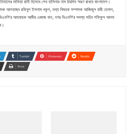
ইতিহাসের মাফিয়া রানী হিসেবে শেখ হাসিনার নাম চিরদিন স্মরণ রাখবে বাংলাদেশ।
 সম্পাদক আলহাজ্ব রকিবুল ইসলাম বকুল, তথ্য বিষয়ক সম্পাদক আজিজুল বারী হেলাল,
 বিএনপি’র আহবায়ক আমীর এজাজ খান, নগর বিএনপি’র সদস্য সচিব শফিকুল আলম
ুখ।
n
Tumblr
Pinterest
Reddit
Print