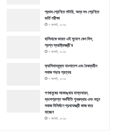
প্রথম শ্রেণিতে লটারি, অন্য সব শ্রেণিতে
ভর্তি পরীক্ষা
৭ আগস্ট, ২০২৬
হাসিনাকে ভারত এই সুযোগ কেন দিল,
প্রশ্ন স্বরাষ্ট্রমন্ত্রী’র
৭ আগস্ট, ২০২৬
ফ্যাসিবাদমুক্ত বাংলাদেশ এবং বৈষম্যহীন
সমাজ গড়ার প্রত্যয়
৭ আগস্ট, ২০২৬
গণমানুষের আকাঙ্খার বাস্তবায়ন,
ধ্বংসপ্রাপ্ত অর্থনীতি পুনরুদ্ধার এবং নতুন
সমাজ বিনির্মাণে প্রধানমন্ত্রী কাজ করে
যাচ্ছেন
৭ আগস্ট, ২০২৬