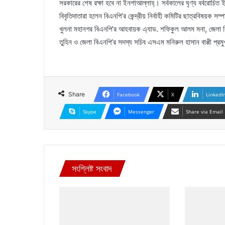
সরকারের শেষ রক্ষা হবে না ইনশাআল্লাহ্। সর্বকালের ঘৃণ্য বর্বরোচিত 
বিবৃতিদাতারা হলেন বিএনপি’র কেন্দ্রীয় নির্বাহী কমিটির ছাত্রবিষয়ক
খুলনা মহানগর বিএনপি’র আহবায়ক এ্যাড. শফিকুল আলম মনা, জেলা
তুহিন ও জেলা বিএনপি’র সদস্য সচিব এসএম মনিরুল হাসান বাপ্পী প্রম
Share
Facebook
X
LinkedI
Skype
Messenger
Share via Email
সংশ্লিষ্ট সংবাদ