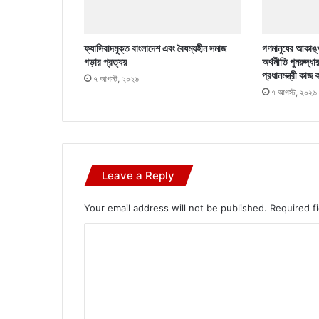
ফ্যাসিবাদমুক্ত বাংলাদেশ এবং বৈষম্যহীন সমাজ
গণমানুষের আকাঙ্খ
গড়ার প্রত্যয়
অর্থনীতি পুনরুদ্ধা
প্রধানমন্ত্রী কাজ 
৭ আগস্ট, ২০২৬
৭ আগস্ট, ২০২৬
Leave a Reply
Your email address will not be published.
Required f
C
o
m
m