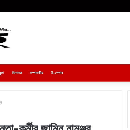
ুলা
বিনোদন
সম্পাদকীয়
ই-পেপার
ুর
া-কর্মীর জামিন নামঞ্জুর