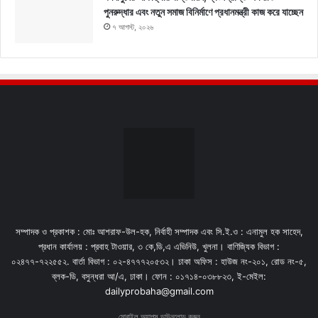
পুনরুদ্ধার এবং নতুন সমাজ বিনির্মাণে প্রধানমন্ত্রী কাজ করে যাচ্ছেন
৭ আগস্ট, ২০২৬
সম্পাদক ও প্রকাশক : মোঃ আশরাফ-উল-হক, নির্বাহী সম্পাদক এবং সি.ই.ও : এনামুল হক সাহেদ,
প্রধান কার্যালয় : প্রবাহ টাওয়ার, ৩ কে,ডি,এ এভিনিউ, খুলনা। বাণিজ্যিক বিভাগ :
০২৪৭৭-৭২২৫৫২. বার্তা বিভাগ : ০২-৪৭৭৭২০৫৩২। ঢাকা অফিস : হাউজ নং-২০১, রোড নং-৫,
ব্লক-ডি, বসুন্ধরা আ/এ, ঢাকা। ফোন : ০১৭১৪-০৩৮৮২৩, ই-মেইল:
dailyprobaha@gmail.com
মোবাইল অ্যাপস ডাউনলোড করুন