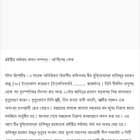
রাষ্ট্রীয় মর্যাদায় দাফন সম্পন্ন : আ’লীগের শোক
স্টাফ রিপোর্টার ঃ সাবেক অতিরিক্ত বিভাগীয় কমিশনার বীর মুক্তিযোদ্ধা হাফিজুর রহমান
বাচ্চু (৭৮) ইন্তেকাল করেছেন (ইন্নালিল্লাহি ………. রাজেউন)। তিনি দীর্ঘদিন অসুস্থ
থেকে গত বৃহস্পতিবার দিনগত রাত সাড়ে ১০টায় জাহিদুর রহমান সড়কস্থ নিজ বাসভবনে
মৃত্যুবরণ করেন। মৃত্যুকালে তিনি স্ত্রী, তিন কন্যা নাতী নাতনি, আত্মীয় স্বজন এবং
অসংখ্য গুনগ্রাহী রেখে গেছেন। মরহুমের নামাজে জানাযা শুক্রবার বাদ জুম্মা নিরালা জামে
মসজিদে অনুষ্ঠিত হয়। জানাযা শেষে মরহুমকে নিরালা কবরস্থানে দাফন করা হয়। এর
আগে বীর মুক্তিযোদ্ধা হাফিজুর রহমানকে রাষ্ট্রীয় মর্যাদায় গার্ড অব অনার দেয়া হয়।
হাফিজুর রহমান বাচ্চুর মৃত্যুর সংবাদ পেয়ে খুলনা মহানগর আওয়ামী লীগ সভাপতি ও সিটি