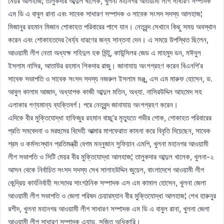
মেয়র আলহাজ¦ তালুকদার আব্দুল খালেক, খুলনা মহানগর আওয়ামী লীগ সাধারণ সম্পাদক
এম ডি এ বাবুল রানা এবং সাবেক সাধারণ সম্পাদক ও সাবেক সংসদ সদস্য আলহাজ¦
মিজানুর রহমান মিজান শোকাহত পরিবারের পাশে যান। নেতৃবৃন্দ সেখানে কিছু সময় অবস্থান
করেন এবং শোকাহতদের ধৈর্য্য ধারণের জন্য সান্তনা দেন। এ সময়ে উপস্থিত ছিলেন,
আওয়ামী লীগ নেতা অধ্যক্ষ শহিদুল হক মিন্টু, কাউন্সিলর জেড এ মাহমুদ ডন, মঈনুল
ইসলাম নাসির, আতাউর রহমান শিকদার রাজু। জানাযায় অংশগ্রহণ করেন বিএনপি’র
সাবেক সভাপতি ও সাবেক সংসদ সদস্য নজরুল ইসলাম মঞ্জু, এস এম মারুফ হোসেন, ড.
আবুল কালাম আজাদ, অধ্যাপক কাজী আব্দুল মতিন, অধ্যা. নাসিরউদ্দিন আহমেদ সহ
এলাকার গণ্যমান্য ব্যক্তিবর্গ। পরে নেতৃবৃন্দ জানাযায় অংশগ্রহণ করেন।
এদিকে বীর মুক্তিযোদ্ধা হাফিজুর রহমান বাচ্চু’র মৃত্যুতে গভীর শোক, শোকাহত পরিবারের
প্রতি সমবেদনা ও মরহুমের বিদেহী আত্মার মাগফেরাত কামনা করে বিবৃতি দিয়েছেন, সাবেক
শ্রম ও কর্মসংস্থান প্রতিমন্ত্রী বেগম মন্নুজান সুফিয়ান এমপি, খুলনা মহানগর আওয়ামী
লীগ সভাপতি ও সিটি মেয়র বীর মুক্তিযোদ্ধা আলহাজ¦ তালুকদার আব্দুল খালেক, খুলনা-২
আসন থেকে নির্বাচিত সংসদ সদস্য সেখ সালাহউদ্দিন জুয়েল, বাংলাদেশে আওয়ামী লীগ
কেন্দ্রিয় কার্যনির্বাহী সংসদের সাংগঠনিক সম্পাদক এস এম কামাল হোসেন, খুলনা জেলা
আওয়ামী লীগ সভাপতি ও জেলা পরিষদ চেয়ারম্যান বীর মুক্তিযোদ্ধা আলহাজ¦ শেখ হারুনুর
রশীদ, খুলনা মহানগর আওয়ামী লীগ সাধারণ সম্পাদক এম ডি এ বাবুল রানা, খুলনা জেলা
আওয়ামী লীগ সাধারণ সম্পাদক এ্যাড. সুজিত অধিকারি।