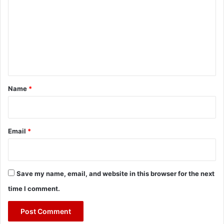
m
m
e
n
t
*
Name
*
Email
*
Save my name, email, and website in this browser for the next
time I comment.