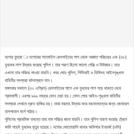
যশোর ব্যুরো ঃ যশোরের সাতমাইল রেললাইনের পাশ থেকে অজ্ঞাত পরিচয়ের এক (৩৮)
যুবকের লাশ উদ্ধার করেছে পুলিশ। তার পরণে ছিলো কালো গেঞ্জি ও টাউজার। তবে
এখনো তার পরিচয় পাওয়া যায়নি। খবর পেয়ে পুলিশ, পিবিআই ও ডিবিসহ আইনশৃঙ্খলা
বাহিনীর সদস্যরা ঘটনাস্থলে যান।
মঙ্গলবার সকালে (৩০ এপ্রিল) রেললাইনের পাশে এক যুবকের লাশ পড়ে থাকতে দেখে
গ্রামবাসী। এরপর ৯৯৯ নম্বরে ফোন দেয়া হয়। ফোন পেয়ে আইন-শৃঙ্খলা বাহিনীর
সদস্যরা সেখানে দ্রুত হাজির হয়। তারা মরদেহ উদ্ধার করে ময়নাতদন্তের জন্য জেনারেল
হাসপাতাল মর্গে পাঠায়।
পুলিশের প্রাথমিক তদন্তে তার নাম পরিচয় জানা যায়নি। তবে পুলিশ ধারণা করেছে ট্রেনে
কাটা পড়েই যুবকের মৃত্যু হয়েছে। যশোর কোতোয়ালি থানার অফিসার ইনচার্জ (ওসি)