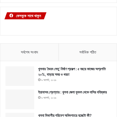
ফেসবুকে সাথে থাকুন
সর্বশেষ সংবাদ
সর্বাধিক পঠিত
খুলনার ‘ভৈরব সেতু’ নির্মাণ প্রকল্প : ৫ বছরে কাজের অগ্রগতি
২০%, বাড়ছে সময় ও খরচ!
৯ আগস্ট, ২০২৬
ইয়াবাসহ গ্রেপ্তার : খুলনা জেলা যুবদল থেকে নাসির বহিষ্কার
৯ আগস্ট, ২০২৬
খুলনা বিভাগীয় পরিবেশ অধিদপ্তরে হচ্ছেটা কী?