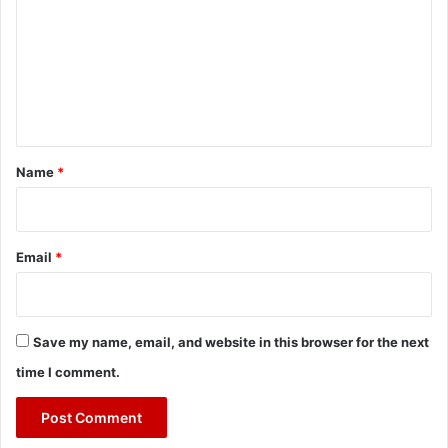
m
m
e
n
t
*
Name
*
Email
*
Save my name, email, and website in this browser for the next
time I comment.