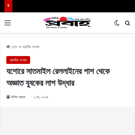
Menu
Switch
এখা
হোম
→
স্থানীয় সংবাদ
স্থানীয় সংবাদ
যশোরে সাতমাইল রেললাইনের পাশ থেকে
অজ্ঞাত যুবকের লাশ উদ্ধার
দৈনিক প্রবাহ
১ মে, ২০২৪