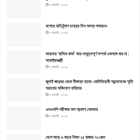
৯ আগস্ট, ২০২৬
যশোরে হানি ট্র্যাপ চক্রের তিন সদস্য পাকড়াও
৯ আগস্ট, ২০২৬
ভারতের ‘হাসিনা কার্ড’ আর বন্ধুত্বপূর্ণ সম্পর্ক একসঙ্গে যায় না :
স্বরাষ্ট্রমন্ত্রী
৯ আগস্ট, ২০২৬
জুলাই জাদুঘর থেকে সীমান্ত হত্যা-মোদিবিরোধী আন্দোলনের স্মৃতি
সরানোর অভিযোগ নাহিদের
৯ আগস্ট, ২০২৬
এসএসসি পরীক্ষার ফল প্রকাশ সোমবার
৯ আগস্ট, ২০২৬
দেশে সাড়ে ৬ বছরে নিহত ১৫ হাজার ৭১২জন