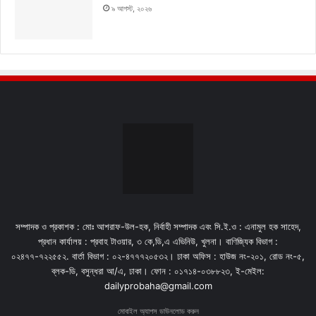
৯ আগস্ট, ২০২৬
সম্পাদক ও প্রকাশক : মোঃ আশরাফ-উল-হক, নির্বাহী সম্পাদক এবং সি.ই.ও : এনামুল হক সাহেদ,
প্রধান কার্যালয় : প্রবাহ টাওয়ার, ৩ কে,ডি,এ এভিনিউ, খুলনা। বাণিজ্যিক বিভাগ :
০২৪৭৭-৭২২৫৫২. বার্তা বিভাগ : ০২-৪৭৭৭২০৫৩২। ঢাকা অফিস : হাউজ নং-২০১, রোড নং-৫,
ব্লক-ডি, বসুন্ধরা আ/এ, ঢাকা। ফোন : ০১৭১৪-০৩৮৮২৩, ই-মেইল:
dailyprobaha@gmail.com
মোবাইল অ্যাপস ডাউনলোড করুন