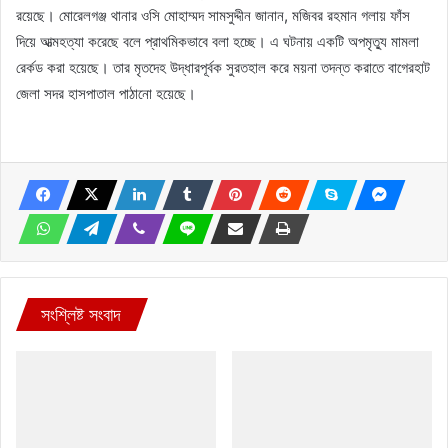
রয়েছে। মোরেলগঞ্জ থানার ওসি মোহাম্মদ সামসুদ্দীন জানান, মজিবর রহমান গলায় ফাঁস
দিয়ে আত্মহত্যা করেছে বলে প্রাথমিকভাবে বলা হচ্ছে। এ ঘটনায় একটি অপমৃত্যু মামলা
রের্কড করা হয়েছে। তার মৃতদেহ উদ্ধারপূর্বক সুরতহাল করে ময়না তদন্ত করাতে বাগেরহাট
জেলা সদর হাসপাতাল পাঠানো হয়েছে।
সংশ্লিষ্ট সংবাদ