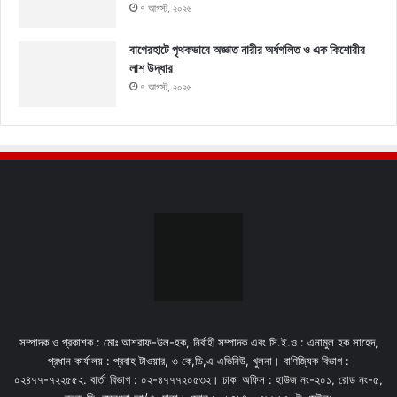
৭ আগস্ট, ২০২৬
বাগেরহাটে পৃথকভাবে অজ্ঞাত নারীর অর্ধগলিত ও এক কিশোরীর
লাশ উদ্ধার
৭ আগস্ট, ২০২৬
সম্পাদক ও প্রকাশক : মোঃ আশরাফ-উল-হক, নির্বাহী সম্পাদক এবং সি.ই.ও : এনামুল হক সাহেদ,
প্রধান কার্যালয় : প্রবাহ টাওয়ার, ৩ কে,ডি,এ এভিনিউ, খুলনা। বাণিজ্যিক বিভাগ :
০২৪৭৭-৭২২৫৫২. বার্তা বিভাগ : ০২-৪৭৭৭২০৫৩২। ঢাকা অফিস : হাউজ নং-২০১, রোড নং-৫,