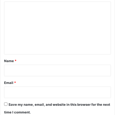
C
o
m
m
e
n
t
*
Name
*
Email
*
Save my name, email, and website in this browser for the next
time I comment.