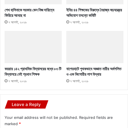
শেখ হাসিনাকে সরকার কেন নিজ দায়িত্বে
ইবির ৪৪ শিক্ষকের বিরুদ্ধে নৈরাজ্য ষড়যন্ত্রের
ফিরিয়ে আনছে না
অভিযোগ তদন্তে কমিটি
৭ আগস্ট, ২০২৬
৭ আগস্ট, ২০২৬
কয়রার ১৪২ প্রাথমিক বিদ্যালয়ের মধ্যে ৮৩ টি
বাগেরহাটে পৃথকভাবে অজ্ঞাত নারীর অর্ধগলিত
বিদ্যালয়ে নেই প্রধান শিক্ষক
ও এক কিশোরীর লাশ উদ্ধার
৭ আগস্ট, ২০২৬
৭ আগস্ট, ২০২৬
Leave a Reply
Your email address will not be published.
Required fields are
marked
*