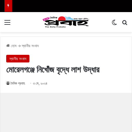
Menu
Switch
এখা
হোম
→
স্থানীয় সংবাদ
স্থানীয় সংবাদ
মোরেলগঞ্জে নিখোঁজ বৃদ্ধে লাশ উদ্ধার
দৈনিক প্রবাহ
৩ মে, ২০২৪