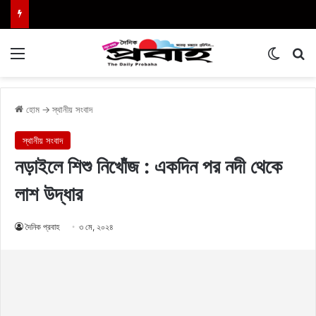
Menu
Switch
এখা
হোম
→
স্থানীয় সংবাদ
স্থানীয় সংবাদ
নড়াইলে শিশু নিখোঁজ : একদিন পর নদী থেকে
লাশ উদ্ধার
দৈনিক প্রবাহ
৩ মে, ২০২৪