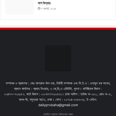
লাশ উদ্ধার
৭ আগস্ট, ২০২৬
সম্পাদক ও প্রকাশক : মোঃ আশরাফ-উল-হক, নির্বাহী সম্পাদক এবং সি.ই.ও : এনামুল হক সাহেদ,
প্রধান কার্যালয় : প্রবাহ টাওয়ার, ৩ কে,ডি,এ এভিনিউ, খুলনা। বাণিজ্যিক বিভাগ :
০২৪৭৭-৭২২৫৫২. বার্তা বিভাগ : ০২-৪৭৭৭২০৫৩২। ঢাকা অফিস : হাউজ নং-২০১, রোড নং-৫,
ব্লক-ডি, বসুন্ধরা আ/এ, ঢাকা। ফোন : ০১৭১৪-০৩৮৮২৩, ই-মেইল:
dailyprobaha@gmail.com
মোবাইল অ্যাপস ডাউনলোড করুন