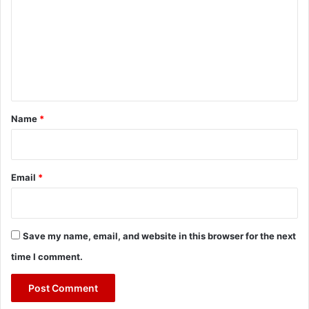
m
m
e
n
t
*
Name
*
Email
*
Save my name, email, and website in this browser for the next
time I comment.