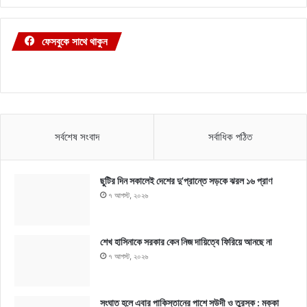
ফেসবুকে সাথে থাকুন
সর্বশেষ সংবাদ
সর্বাধিক পঠিত
ছুটির দিন সকালেই দেশের দু’প্রান্তে সড়কে ঝরল ১৬ প্রাণ
৭ আগস্ট, ২০২৬
শেখ হাসিনাকে সরকার কেন নিজ দায়িত্বে ফিরিয়ে আনছে না
৭ আগস্ট, ২০২৬
সংঘাত হলে এবার পাকিস্তানের পাশে সউদী ও তুরস্ক : মক্কা