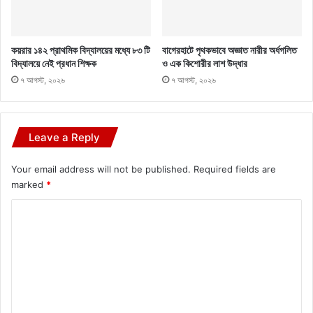
কয়রার ১৪২ প্রাথমিক বিদ্যালয়ের মধ্যে ৮৩ টি
বাগেরহাটে পৃথকভাবে অজ্ঞাত নারীর অর্ধগলিত
বিদ্যালয়ে নেই প্রধান শিক্ষক
ও এক কিশোরীর লাশ উদ্ধার
৭ আগস্ট, ২০২৬
৭ আগস্ট, ২০২৬
Leave a Reply
Your email address will not be published.
Required fields are
marked
*
C
o
m
m
e