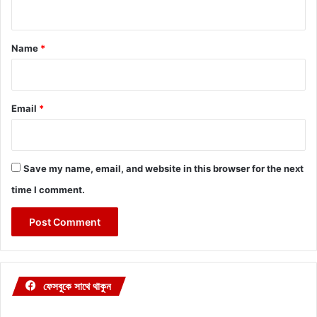
n
t
*
Name
*
Email
*
Save my name, email, and website in this browser for the next
time I comment.
ফেসবুকে সাথে থাকুন