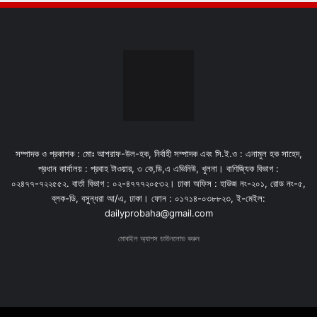
সম্পাদক ও প্রকাশক : মোঃ আশরাফ-উল-হক, নির্বাহী সম্পাদক এবং সি.ই.ও : এনামুল হক সাহেদ,
প্রধান কার্যালয় : প্রবাহ টাওয়ার, ৩ কে,ডি,এ এভিনিউ, খুলনা। বাণিজ্যিক বিভাগ :
০২৪৭৭-৭২২৫৫২. বার্তা বিভাগ : ০২-৪৭৭৭২০৫৩২। ঢাকা অফিস : হাউজ নং-২০১, রোড নং-৫,
ব্লক-ডি, বসুন্ধরা আ/এ, ঢাকা। ফোন : ০১৭১৪-০৩৮৮২৩, ই-মেইল:
dailyprobaha@gmail.com
মোবাইল অ্যাপস ডাউনলোড করুন