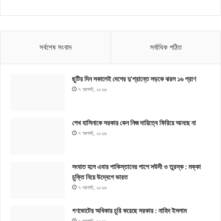
সর্বশেষ সংবাদ
সর্বাধিক পঠিত
ছুটির দিন সকালেই দেশের দু’প্রান্তে সড়কে ঝরল ১৬ প্রাণ
৭ আগস্ট, ২০২৬
শেখ হাসিনাকে সরকার কেন নিজ দায়িত্বে ফিরিয়ে আনছে না
৭ আগস্ট, ২০২৬
সংঘাত হলে এবার পাকিস্তানের পাশে সউদী ও তুরস্ক : মক্কা
চুক্তি নিয়ে উদ্বেগে ভারত
৭ আগস্ট, ২০২৬
গণভোটের অধিকার চুরি করেছে সরকার : নাহিদ ইসলাম