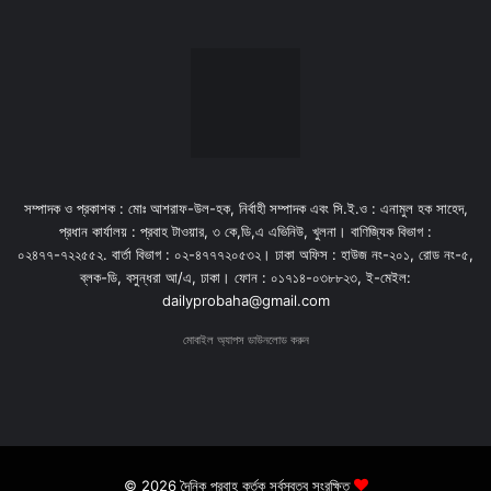
সম্পাদক ও প্রকাশক : মোঃ আশরাফ-উল-হক, নির্বাহী সম্পাদক এবং সি.ই.ও : এনামুল হক সাহেদ,
প্রধান কার্যালয় : প্রবাহ টাওয়ার, ৩ কে,ডি,এ এভিনিউ, খুলনা। বাণিজ্যিক বিভাগ :
০২৪৭৭-৭২২৫৫২. বার্তা বিভাগ : ০২-৪৭৭৭২০৫৩২। ঢাকা অফিস : হাউজ নং-২০১, রোড নং-৫,
ব্লক-ডি, বসুন্ধরা আ/এ, ঢাকা। ফোন : ০১৭১৪-০৩৮৮২৩, ই-মেইল:
dailyprobaha@gmail.com
মোবাইল অ্যাপস ডাউনলোড করুন
© 2026 দৈনিক প্রবাহ কর্তৃক সর্বস্বত্ব সংরক্ষিত