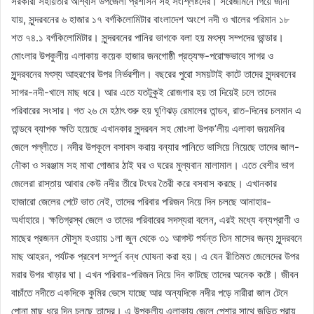
সরকারী সহায়তার আশ্বাস উপজেলা প্রশাসন সহ সংশ্লিষ্টদের। সরেজমিনে গিয়ে জানা
যায়, সুন্দরবনের ৬ হাজার ১৭ বর্গকিলোমিটার বাংলাদেশ অংশে নদী ও খালের পরিমান ১৮
শত ৭৪.১ বর্গকিলোমিটার। সুন্দরবনের পানির ভাগকে বলা হয় মৎস্য সম্পদের ভান্ডার।
মোংলার উপকুলীয় এলাকায় কয়েক হাজার জনগোষ্ঠী প্রত্যক্ষ-পরোক্ষভাবে সাগর ও
সুন্দরবনের মৎস্য আহরণের উপর নির্ভরশীল। বছরের পুরো সময়টাই কাটে তাদের সুন্দরবনের
সাগর-নদী-খালে মাছ ধরে। আর এতে যতটুকুই রোজগার হয় তা দিয়েই চলে তাদের
পরিবারের সংসার। গত ২৬ মে হঠাৎ শুরু হয় ঘূণিঝড় রেমালের তান্ডব, রাত-দিনের চলমান এ
তান্ডবে ব্যাপক ক্ষতি হয়েছে এখানকার সুন্দরবন সহ মোংলা উপক’লীয় এলাকা জয়মনির
জেলে পল্লীতে। নদীর উপকূলে বসাবস করায় বন্যার পানিতে ভাসিয়ে নিয়েছে তাদের জাল-
নৌকা ও সরঞ্জাম সহ মাথা গোজার ঠাই ঘর ও ঘরের মুল্যবান মালামাল। এতে বেশীর ভাগ
জেলেরা রাস্তায় আবার কেউ নদীর তীরে টংঘর তৈরী করে বসবাস করছে। এখানকার
হাজারো জেলের পেটে ভাত নেই, তাদের পরিবার পরিজন নিয়ে দিন চলছে আনাহার-
অর্ধাহারে। ক্ষতিগ্রস্থ জেলে ও তাদের পরিবারের সদস্যরা বলেন, এরই মধ্যে বন্যপ্রাণী ও
মাছের প্রজনন মৌসুম হওয়ায় ১লা জুন থেকে ৩১ আগস্ট পর্যন্ত তিন মাসের জন্য সুন্দরবনে
মাছ আহরন, পর্যটক প্রবেশ সম্পুর্ন বন্ধ ঘোষনা করা হয়। এ যেন রীতিমত জেলেদের উপর
মরার উপর খাড়ার ঘা। এখন পরিবার-পরিজন নিয়ে দিন কাটছে তাদের অনেক কষ্টে। জীবন
বাচাঁতে নদীতে একদিকে কুমির ভেসে যাচ্ছে আর অন্যদিকে নদীর পড়ে নারীরা জাল টেনে
পোনা মাছ ধরে দিন চলছে তাদের। এ উপকুলীয় এলাকায় জেলে পেশার সাথে জড়িত প্রায়