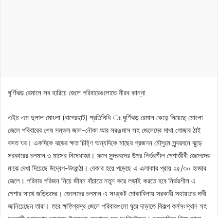
ঘূর্ণিঝড় রেমালে সব হারিয়ে জেলে পরিবারেগুলোতে নীরব কান্না
এইচ এম দুলাল মোংলা (বাগেরহাট) প্রতিনিধি ঃ ঘূর্ণিঝড় রেমাল কেড়ে নিয়েছে মোংলা
জেলে পরিবারের শেষ সম্ভল জাল-নৌকা আর সরঞ্জমাস সহ জেলেদের মাথা গোজার ঠাই
বসত ঘর। একদিকে ঝড়ের ক্ষত চিহ্ণি অন্যদিকে মাছের প্রজনন মৌসুমে সুন্দরবনে ঝুড়ে
সরকারের চলমান ৩ মাসের নিষেধাজ্ঞা। ফলে সুন্দরবনের উপর নির্ভরশীল পেশাজীবী জেলেদের
মাঝে দেখা দিয়েছে উদ্বেগ-উৎকন্ঠা। বেকার হয়ে পড়েছে এ এলাকার প্রায় ২৫/৩০ হাজার
জেলে। পরিবার পরিজন নিয়ে জীবন বাঁচাতে নতুন করে লড়াই করতে হবে নির্ভরশীল এ
পেশার সাথে জড়িতদের। জেলেদের চলমান এ সংঙ্কট মোকাবিলায় সরকারী সহায়তার দাবী
জানিয়েছেন তারা। তবে ক্ষতিগ্রস্থ জেলে পরিবারগুলো ঘুরে দাড়াতে বিকল্প কর্মসংস্থান সহ