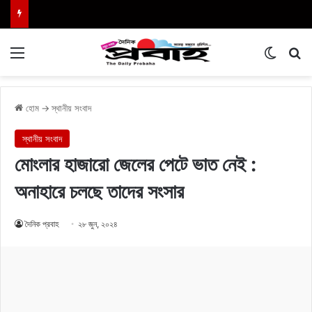
Menu
Switch
এখা
হোম
→
স্থানীয় সংবাদ
স্থানীয় সংবাদ
মোংলার হাজারো জেলের পেটে ভাত নেই :
অনাহারে চলছে তাদের সংসার
দৈনিক প্রবাহ
২৮ জুন, ২০২৪