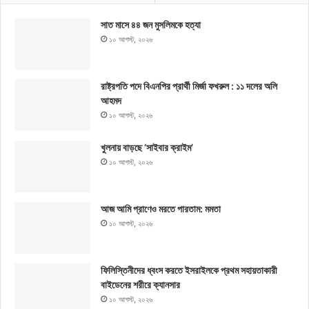
সাত মাসে ৪৪ জন মুসলিমকে হত্যা
১০ আগস্ট, ২০২৬
রাষ্ট্রপতি পদে বিএনপির প্রার্থী মির্জা ফখরুল : ১১ দলের অলি
আহমদ
১০ আগস্ট, ২০২৬
খুলনায় বাড়ছে ‘সাইবার ক্রাইম’
১০ আগস্ট, ২০২৬
আজ আমি প্রাণেও মরতে পারতাম: মমতা
১০ আগস্ট, ২০২৬
ফিলিস্তিনীদের ধ্বংস করতে ইসরাইলকে প্রথম সহায়তাকারী
বাইডেনের শরীরে ক্যানসার
১০ আগস্ট, ২০২৬