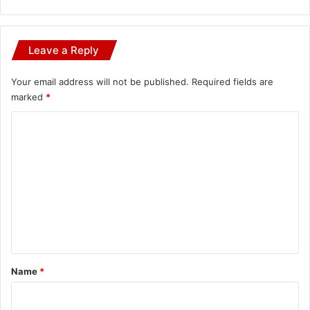
Leave a Reply
Your email address will not be published.
Required fields are
marked
*
C
o
m
m
e
n
t
*
Name
*