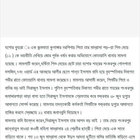
যশোর ব্যুরো ঃ এক জন্মদাতা কুলাঙ্গার নরপিশাচ পিতা তার মাদ্রাসা পড়–য়া শিশু মেয়ে
(১১ ) কে ভয়ভীতি দেখিয়ে জোর পূর্বক ধর্ষন করার অভিযোগে কোতয়ালি থানায় মামলা
হয়েছে। মামলাটি করেন,ধর্ষিতা শিশু মেয়ের ছোট চাচা যশোর শহরের শংকরপুর গোলপাতা
মসজিদ,৭নং ওয়ার্ড এর আনছার আলীর ছেলে শান্ত ইসলাম বাদি হয়ে বৃহস্পতিবার দিবাগত
গভীর রাতে কোতয়ালি থানায় মামলা করেছেন। মামলায় আসামী করেন, শিশুটির পিতা ও
বাদির বড় ভাই সিরাজুল ইসলাম। পুলিশ বৃহস্পতিবার দিবাগত গভীর রাতে শহরের শংকরপুর
জমাদ্দারপাড়া ভাড়া বাসা হতে সিরাজুল ইসলামকে গ্রেফতার করে শুক্রবার ২৮ জুন দুপুরে
আদালতে সোপর্দ করেছে। মামলার তদন্তকারী কর্মকর্তা শিশুটিকে শুক্রবার দুপুরে আদালতে
হাজির করলে স্বেচ্ছায় ২২ ধারায় জবানবন্দি দিয়েছেন।
মামলায় বাদি উল্লেখ করেন,সিরাজুল ইসলাম তার আপন বড় ভাই । তার মেয়ে শংকরপুর
জান্নাতুল মাওয়া কওমী মহিলা মাদ্রাসার ২য় শ্রেনীর ছাত্রী। পিতা মেয়ে এক সাথে
বাড়িতে থাকে। গত ১৩ জুন মাদ্রাসা থেকে ঈদুল আযহা ছুটিতে বাদির ভাতিজি বাড়িতে এসে