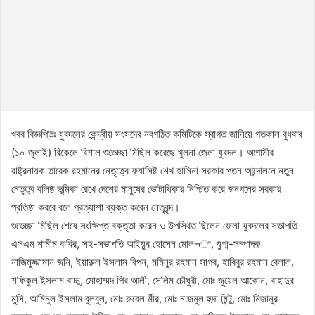
খবর বিজ্ঞপ্তিঃ যুবদলের কেন্দ্রীয় সংসদের নবগঠিত কমিটিকে স্বাগত জানিয়ে গতকাল বুধবার
(১০ জুলাই) বিকেলে বিশাল শুভেচ্ছা মিছিল করেছে খুলনা জেলা যুবদল। আগামীর
রাষ্ট্রনায়ক তারেক রহমানের নেতৃত্বে ফ্যাসিষ্ট শেখ হাসিনা সরকার পতন আন্দোলনে নতুন
নেতৃত্ব বলিষ্ঠ ভূমিকা রেখে দেশের মানুষের ভোটাধিকার নিশ্চিত করে জনগনের সরকার
প্রতিষ্ঠা করবে বলে প্রত্যাশা ব্যক্ত করেন নেতৃবৃন্দ।
শুভেচ্ছা মিছিল শেষে সংক্ষিপ্ত বক্তৃতা করেন ও উপস্থিত ছিলেন জেলা যুবদলের সভাপতি
এসএম শামীম কবির, সহ-সভাপতি আইয়ুব হোসেন মোল¬া, যুগ্ম-সম্পাদক
নাজিমুজ্জামান জনি, ইয়ারুল ইসলাম রিপন, মমিনুর রহমান সাগর, হাবিবুর রহমান বেলাল,
শফিকুল ইসলাম বাচ্চু, মোহাম্মদ পির আলী, সেলিম চৌধুরী, মোঃ জুয়েল আকোন, বাহাদুর
মুন্সি, আমিনুল ইসলাম বুলবুল, মোঃ রুবেল মীর, মোঃ নাজমুল হুদা মিন্টু, মোঃ মিজানুর