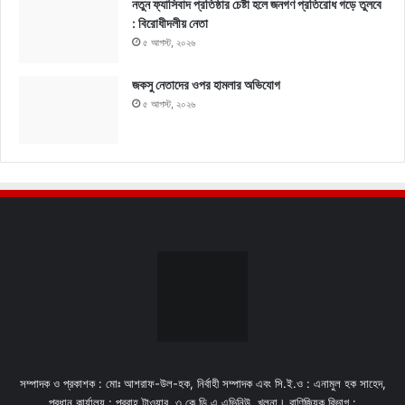
নতুন ফ্যাসিবাদ প্রতিষ্ঠার চেষ্টা হলে জনগণ প্রতিরোধ গড়ে তুলবে
: বিরোধীদলীয় নেতা
৫ আগস্ট, ২০২৬
জকসু নেতাদের ওপর হামলার অভিযোগ
৫ আগস্ট, ২০২৬
সম্পাদক ও প্রকাশক : মোঃ আশরাফ-উল-হক, নির্বাহী সম্পাদক এবং সি.ই.ও : এনামুল হক সাহেদ,
প্রধান কার্যালয় : প্রবাহ টাওয়ার, ৩ কে,ডি,এ এভিনিউ, খুলনা। বাণিজ্যিক বিভাগ :