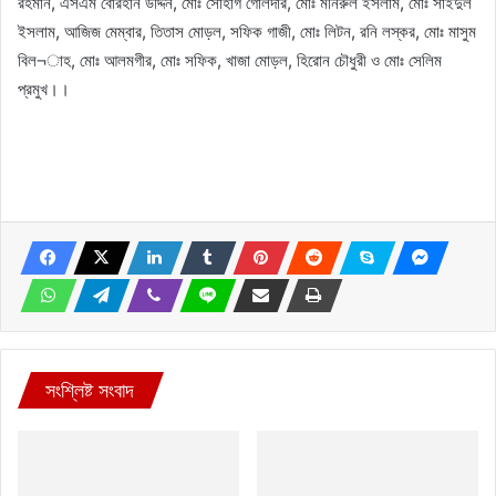
রহমান, এসএম বোরহান উদ্দিন, মোঃ সোহাগ গোলদার, মোঃ মনিরুল ইসলাম, মোঃ সাইদুল
ইসলাম, আজিজ মেম্বার, তিতাস মোড়ল, সফিক গাজী, মোঃ লিটন, রনি লস্কর, মোঃ মাসুম
বিল¬াহ, মোঃ আলমগীর, মোঃ সফিক, খাজা মোড়ল, হিরোন চৌধুরী ও মোঃ সেলিম
প্রমুখ।।
সংশ্লিষ্ট সংবাদ