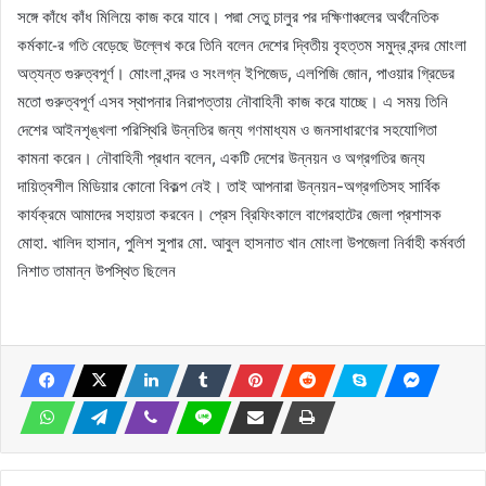
সঙ্গে কাঁধে কাঁধ মিলিয়ে কাজ করে যাবে। পদ্মা সেতু চালুর পর দক্ষিণাঞ্চলের অর্থনৈতিক
কর্মকা-ের গতি বেড়েছে উল্লেখ করে তিনি বলেন দেশের দ্বিতীয় বৃহত্তম সমুদ্র বন্দর মোংলা
অত্যন্ত গুরুত্বপূর্ণ। মোংলা বন্দর ও সংলগ্ন ইপিজেড, এলপিজি জোন, পাওয়ার গ্রিডের
মতো গুরুত্বপূর্ণ এসব স্থাপনার নিরাপত্তায় নৌবাহিনী কাজ করে যাচ্ছে। এ সময় তিনি
দেশের আইনশৃঙ্খলা পরিস্থিরি উন্নতির জন্য গণমাধ্যম ও জনসাধারণের সহযোগিতা
কামনা করেন। নৌবাহিনী প্রধান বলেন, একটি দেশের উন্নয়ন ও অগ্রগতির জন্য
দায়িত্বশীল মিডিয়ার কোনো বিকল্প নেই। তাই আপনারা উন্নয়ন-অগ্রগতিসহ সার্বিক
কার্যক্রমে আমাদের সহায়তা করবেন। প্রেস ব্রিফিংকালে বাগেরহাটের জেলা প্রশাসক
মোহা. খালিদ হাসান, পুলিশ সুপার মো. আবুল হাসনাত খান মোংলা উপজেলা নির্বাহী কর্মবর্তা
নিশাত তামান্ন উপস্থিত ছিলেন