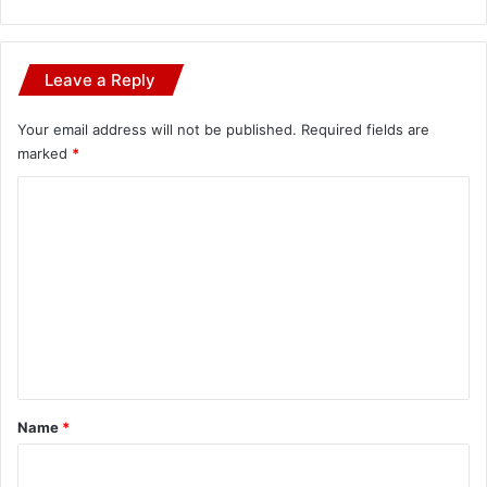
Leave a Reply
Your email address will not be published.
Required fields are
marked
*
C
o
m
m
e
n
t
*
Name
*