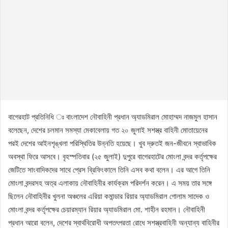
বাগেরহাট প্রতিনিধি ঃ বাংলাদেশ নৌবাহিনী প্রধান অ্যাডমিরাল মোহাম্মদ নাজমুল হাসান
বলেছেন, দেশের চলমান সমস্যা মেকাবেলায় গত ২০ জুলাই সশস্ত্র বাহিনী মোতায়েনের
পরই দেশের আইনশৃঙ্খলা পরিস্থিতির উন্নতি হয়েছে। খুব দ্রুতই জন-জীবনে স্বাভাবিক
অবস্থা ফিরে আসবে। বৃহস্পতিবার (২৫ জুলাই) দুপুরে বাগেরহাটের মোংলা বন্দর কর্তৃপক্ষের
জেটিতে সাংবাদিকদের সাথে প্রেস ব্রিফিংকালে তিনি এসব কথা বলেন। এর আগে তিনি
মোংলা বন্দরসহ অত্র এলাকায় নৌবাহিনীর কার্যক্রম পরিদর্শন করেন। এ সময় তার সঙ্গে
ছিলেন নৌবাহিনীর খুলনা অঞ্চলের এরিয়া কমান্ডার রিয়ার অ্যাডমিরাল গোলাম সাদেক ও
মোংলা বন্দর কর্তৃপক্ষের চেয়ারম্যান রিয়ার অ্যাডমিরাল মো. শাহীন রহমান। নৌবাহিনী
প্রধান আরো বলেন, দেশের স্বার্থবিরোধী অপতৎপরতা রোধে সশস্ত্রবাহিনী অন্যান্য বাহিনীর