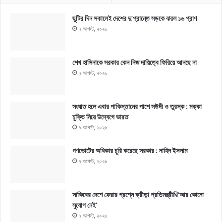
ছুটির দিন সকালেই দেশের দু’প্রান্তে সড়কে ঝরল ১৬ প্রাণ
৭ আগস্ট, ২০২৬
শেখ হাসিনাকে সরকার কেন নিজ দায়িত্বে ফিরিয়ে আনছে না
৭ আগস্ট, ২০২৬
সংঘাত হলে এবার পাকিস্তানের পাশে সউদী ও তুরস্ক : মক্কা
চুক্তি নিয়ে উদ্বেগে ভারত
৭ আগস্ট, ২০২৬
গণভোটের অধিকার চুরি করেছে সরকার : নাহিদ ইসলাম
৭ আগস্ট, ২০২৬
সাকিবের দেশে ফেরার প্রশ্নে ক্রীড়া প্রতিমন্ত্রীÑ‘আর কোনো
সুযোগ নেই’
৭ আগস্ট, ২০২৬