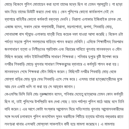
মোড়ে বিকেলে পুলিশ মোতায়েন করা হলো তাদের মধ্যে ছিল না তেমন প্রস্তুতি। গা ছাড়া
ভাব নিয়ে তাদের ডিউটি করতে দেখা যায়। কেন পুলিশের কোনো কার্যকলাপ নেই সে
ব্যাপারে বাহিনীর কোনো কর্মকর্তা বক্তব্য দেননি। নিরালা এলাকার ইজিবাইক চালক মো.
এজাজ বলেন, সকাল থেকে গল্লামারী, নিরালা, ময়লাপোতা, রূপসা, শিববাড়ি মোড়,
সোনাডাঙ্গা বাস স্ট্যান্ড এলাকায় যাত্রী নিয়ে কয়েক দফা যাওয়া আসা করেছি। বিকেল ৪টা
পর্যন্ত সড়কে পুলিশ সদস্যদের দায়িত্ব পালন করতে দেখিনি। এদিকে শিক্ষার্থীসহ নিরপরাধ
জনসাধারণ হত্যা ও নিপীড়নের প্রতিবাদ এবং বিচারের দাবিতে খুলনায় মানববন্ধন ও মৌন
মিছিল করেছে নর্দান ইউনিভার্সিটির সাধারণ শিক্ষকরা। শনিবার দুপুরে বৃষ্টি উপেক্ষা করে
নগরীর শিববাড়ি মোড়ে খুলনার সাধারণ শিক্ষকবৃন্দের ব্যানারে এ কর্মসূচি পালন করা হয়।
মানববন্ধন শেষে শিক্ষকরা মৌন মিছিল করেন। মিছিলটি নগরীর শিববাড়ি মোড় থেকে
মোল্লা বাড়ির মোড় ঘুরে ফের শিববাড়ি এসে শেষ করে। এসময় তারা ছাত্রছাত্রীদের বুকে
আর যেন একটা গুলি না করা হয় সে আহ্বান জানান।
কেএমপির ডিসি ডিবি মোঃ নুরুজ্জামান বলেন, শনিবার যেহেতু ছাত্রদের তেমন কোন কর্মসূচী
ছিল না, তাই পুলিশের উপস্থিতি কম দেখা গেছে। তবে পর্যাপ্ত পুলিশ মাঠে আছে বলে তিনি
দাবি করেন। এর আগে কোটা সংস্কার আন্দোলন ঘিরে সহিংসতায় খুলনায় আন্দোলনকারীদের
সঙ্গে সংঘর্ষ চলাকালে পুলিশ কনস্টেবল সুমন ঘরামীকে পিটিয়ে হত্যার ঘটনায় শুক্রবার রাতে
লবণচরা থানার এসআই মোস্তফা সাকলাইন বাদী হয়ে মামলা করেছেন। এ মামলায়