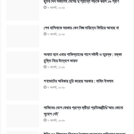
ছুটির দিন সকালেই দেশের দু’প্রান্তে সড়কে ঝরল ১৬ প্রাণ
৭ আগস্ট, ২০২৬
শেখ হাসিনাকে সরকার কেন নিজ দায়িত্বে ফিরিয়ে আনছে না
৭ আগস্ট, ২০২৬
সংঘাত হলে এবার পাকিস্তানের পাশে সউদী ও তুরস্ক : মক্কা
চুক্তি নিয়ে উদ্বেগে ভারত
৭ আগস্ট, ২০২৬
গণভোটের অধিকার চুরি করেছে সরকার : নাহিদ ইসলাম
৭ আগস্ট, ২০২৬
সাকিবের দেশে ফেরার প্রশ্নে ক্রীড়া প্রতিমন্ত্রীÑ‘আর কোনো
সুযোগ নেই’
৭ আগস্ট, ২০২৬