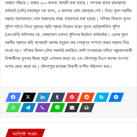
অজ্ঞাত পরিচয়ে ১ হাজার ২০০ জনকে আসামি করা হয়েছে। লবণচরা থানার ভারপ্রাপ্ত
কর্মকর্তা (ওসি) মমতাজুল হক বলেন, এ মামলায় কেউ গ্রেপ্তার নেই। নিহত সুমন ঘরামীর
মরদেহ ময়নাতদন্ত শেষে স্বজনদের কাছে হস্তান্তর করা হয়েছে। শনিবার বিকেলে খুলনা
পুলিশ লাইনে নিহত সুমনের প্রতি শ্রদ্ধা নিবেদন করেন খুলনা মেট্রোপলিটন পুলিশ
(কেএমপি) কমিশনার মো. মোজাম্মেল হকসহ পুলিশের ঊর্ধ্বতন কর্মকর্তারা। এরপর সুমন
ঘরামীর গ্রামের বাড়ি বাগেরহাট জেলার কচুয়ায় তার শেষকৃত্য সম্পন্ন করতে মরদেহ নিয়ে
যাওয়া হয়। শনিবার বিকেল ৪টায় সরকারি চাকরিতে কোটা সংস্কারের দাবিতে আন্দোলনকারী
শিক্ষার্থীদের খুলনার জিরো পয়েন্ট এলাকায় জড়ো হয় এবং দৌলতপুর বিএল কলেজ সংলগ্ন
যশোর রোডে জড়ো হয়। দৌলতপুরে ছাত্ররা বিপ্লবী সংগীত পরিবেশন করে।
সংশ্লিষ্ট সংবাদ