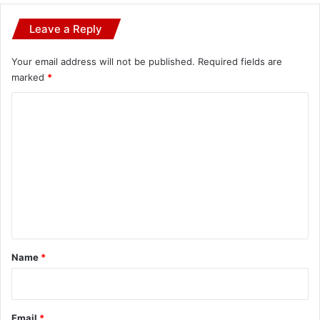
Leave a Reply
Your email address will not be published.
Required fields are
marked
*
C
o
m
m
e
n
t
*
Name
*
Email
*