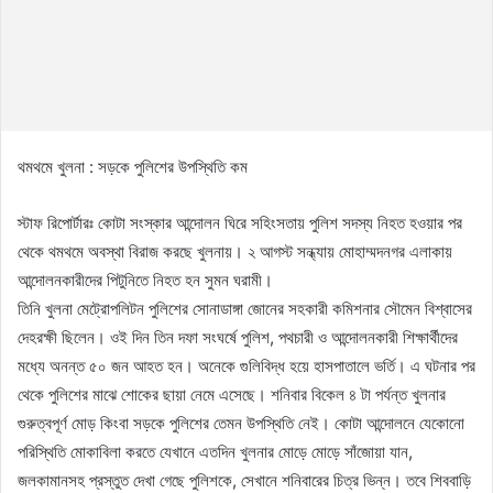
থমথমে খুলনা : সড়কে পুলিশের উপস্থিতি কম
স্টাফ রিপোর্টারঃ কোটা সংস্কার আন্দোলন ঘিরে সহিংসতায় পুলিশ সদস্য নিহত হওয়ার পর
থেকে থমথমে অবস্থা বিরাজ করছে খুলনায়। ২ আগস্ট সন্ধ্যায় মোহাম্মদনগর এলাকায়
আন্দোলনকারীদের পিটুনিতে নিহত হন সুমন ঘরামী।
তিনি খুলনা মেট্রোপলিটন পুলিশের সোনাডাঙ্গা জোনের সহকারী কমিশনার সৌমেন বিশ্বাসের
দেহরক্ষী ছিলেন। ওই দিন তিন দফা সংঘর্ষে পুলিশ, পথচারী ও আন্দোলনকারী শিক্ষার্থীদের
মধ্যে অনন্ত ৫০ জন আহত হন। অনেকে গুলিবিদ্ধ হয়ে হাসপাতালে ভর্তি। এ ঘটনার পর
থেকে পুলিশের মাঝে শোকের ছায়া নেমে এসেছে। শনিবার বিকেল ৪ টা পর্যন্ত খুলনার
গুরুত্বপূর্ণ মোড় কিংবা সড়কে পুলিশের তেমন উপস্থিতি নেই। কোটা আন্দোলনে যেকোনো
পরিস্থিতি মোকাবিলা করতে যেখানে এতদিন খুলনার মোড়ে মোড়ে সাঁজোয়া যান,
জলকামানসহ প্রস্তুত দেখা গেছে পুলিশকে, সেখানে শনিবারের চিত্র ভিন্ন। তবে শিববাড়ি