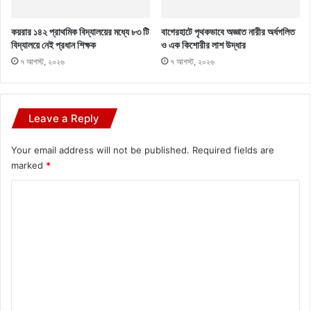
কয়রার ১৪২ প্রাথমিক বিদ্যালয়ের মধ্যে ৮৩ টি
বাগেরহাটে পৃথকভাবে অজ্ঞাত নারীর অর্ধগলিত
বিদ্যালয়ে নেই প্রধান শিক্ষক
ও এক কিশোরীর লাশ উদ্ধার
৭ আগস্ট, ২০২৬
৭ আগস্ট, ২০২৬
Leave a Reply
Your email address will not be published.
Required fields are
marked
*
C
o
m
m
e
n