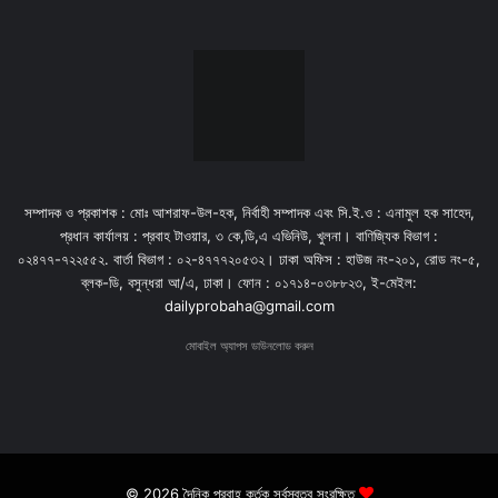
সম্পাদক ও প্রকাশক : মোঃ আশরাফ-উল-হক, নির্বাহী সম্পাদক এবং সি.ই.ও : এনামুল হক সাহেদ,
প্রধান কার্যালয় : প্রবাহ টাওয়ার, ৩ কে,ডি,এ এভিনিউ, খুলনা। বাণিজ্যিক বিভাগ :
০২৪৭৭-৭২২৫৫২. বার্তা বিভাগ : ০২-৪৭৭৭২০৫৩২। ঢাকা অফিস : হাউজ নং-২০১, রোড নং-৫,
ব্লক-ডি, বসুন্ধরা আ/এ, ঢাকা। ফোন : ০১৭১৪-০৩৮৮২৩, ই-মেইল:
dailyprobaha@gmail.com
মোবাইল অ্যাপস ডাউনলোড করুন
© 2026 দৈনিক প্রবাহ কর্তৃক সর্বস্বত্ব সংরক্ষিত