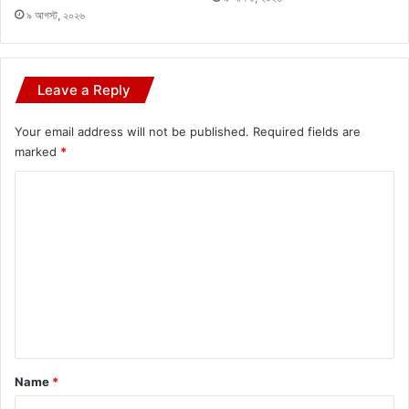
৯ আগস্ট, ২০২৬
Leave a Reply
Your email address will not be published.
Required fields are
marked
*
C
o
m
m
e
n
t
*
Name
*