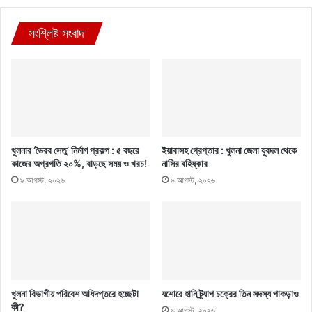
সংশ্লিষ্ট সংবাদ
খুলনার ‘ভৈরব সেতু’ নির্মাণ প্রকল্প : ৫ বছরে
ইয়াবাসহ গ্রেপ্তার : খুলনা জেলা যুবদল থেকে
কাজের অগ্রগতি ২০%, বাড়ছে সময় ও খরচ!
নাসির বহিষ্কার
৯ আগস্ট, ২০২৬
৯ আগস্ট, ২০২৬
খুলনা বিভাগীয় পরিবেশ অধিদপ্তরে হচ্ছেটা
যশোরে হানি ট্র্যাপ চক্রের তিন সদস্য পাকড়াও
কী?
৯ আগস্ট, ২০২৬