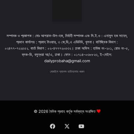
সম্পাদক ও প্রকাশক : মোঃ আশরাফ-উল-হক, নির্বাহী সম্পাদক এবং সি.ই.ও : এনামুল হক সাহেদ,
প্রধান কার্যালয় : প্রবাহ টাওয়ার, ৩ কে,ডি,এ এভিনিউ, খুলনা। বাণিজ্যিক বিভাগ :
০২৪৭৭-৭২২৫৫২. বার্তা বিভাগ : ০২-৪৭৭৭২০৫৩২। ঢাকা অফিস : হাউজ নং-২০১, রোড নং-৫,
ব্লক-ডি, বসুন্ধরা আ/এ, ঢাকা। ফোন : ০১৭১৪-০৩৮৮২৩, ই-মেইল:
dailyprobaha@gmail.com
মোবাইল অ্যাপস ডাউনলোড করুন
© 2026 দৈনিক প্রবাহ কর্তৃক সর্বস্বত্ব সংরক্ষিত
Facebook
X
YouTube