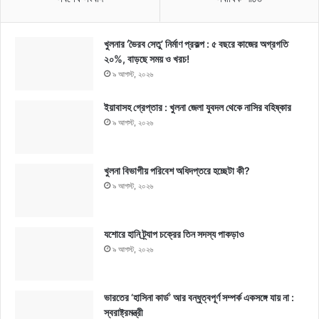
খুলনার ‘ভৈরব সেতু’ নির্মাণ প্রকল্প : ৫ বছরে কাজের অগ্রগতি
২০%, বাড়ছে সময় ও খরচ!
৯ আগস্ট, ২০২৬
ইয়াবাসহ গ্রেপ্তার : খুলনা জেলা যুবদল থেকে নাসির বহিষ্কার
৯ আগস্ট, ২০২৬
খুলনা বিভাগীয় পরিবেশ অধিদপ্তরে হচ্ছেটা কী?
৯ আগস্ট, ২০২৬
যশোরে হানি ট্র্যাপ চক্রের তিন সদস্য পাকড়াও
৯ আগস্ট, ২০২৬
ভারতের ‘হাসিনা কার্ড’ আর বন্ধুত্বপূর্ণ সম্পর্ক একসঙ্গে যায় না :
স্বরাষ্ট্রমন্ত্রী