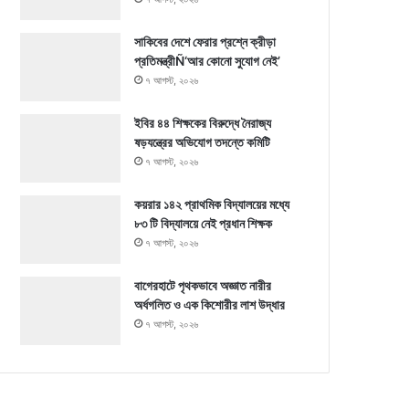
সাকিবের দেশে ফেরার প্রশ্নে ক্রীড়া
প্রতিমন্ত্রীÑ‘আর কোনো সুযোগ নেই’
৭ আগস্ট, ২০২৬
ইবির ৪৪ শিক্ষকের বিরুদ্ধে নৈরাজ্য
ষড়যন্ত্রের অভিযোগ তদন্তে কমিটি
৭ আগস্ট, ২০২৬
কয়রার ১৪২ প্রাথমিক বিদ্যালয়ের মধ্যে
৮৩ টি বিদ্যালয়ে নেই প্রধান শিক্ষক
৭ আগস্ট, ২০২৬
বাগেরহাটে পৃথকভাবে অজ্ঞাত নারীর
অর্ধগলিত ও এক কিশোরীর লাশ উদ্ধার
৭ আগস্ট, ২০২৬