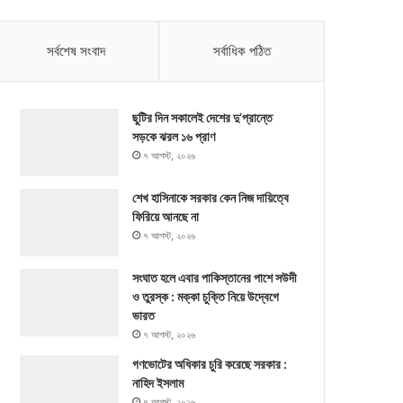
সর্বশেষ সংবাদ
সর্বাধিক পঠিত
ছুটির দিন সকালেই দেশের দু’প্রান্তে
সড়কে ঝরল ১৬ প্রাণ
৭ আগস্ট, ২০২৬
শেখ হাসিনাকে সরকার কেন নিজ দায়িত্বে
ফিরিয়ে আনছে না
৭ আগস্ট, ২০২৬
সংঘাত হলে এবার পাকিস্তানের পাশে সউদী
ও তুরস্ক : মক্কা চুক্তি নিয়ে উদ্বেগে
ভারত
৭ আগস্ট, ২০২৬
গণভোটের অধিকার চুরি করেছে সরকার :
নাহিদ ইসলাম
৭ আগস্ট, ২০২৬