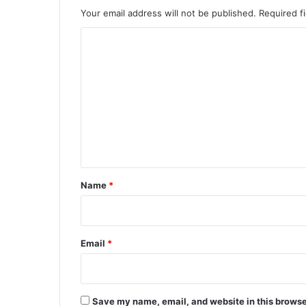
Your email address will not be published.
Required f
C
o
m
m
e
n
t
*
Name
*
Email
*
Save my name, email, and website in this browse