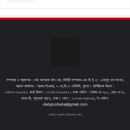
সম্পাদক ও প্রকাশক : মোঃ আশরাফ-উল-হক, নির্বাহী সম্পাদক এবং সি.ই.ও : এনামুল হক সাহেদ,
প্রধান কার্যালয় : প্রবাহ টাওয়ার, ৩ কে,ডি,এ এভিনিউ, খুলনা। বাণিজ্যিক বিভাগ :
০২৪৭৭-৭২২৫৫২. বার্তা বিভাগ : ০২-৪৭৭৭২০৫৩২। ঢাকা অফিস : হাউজ নং-২০১, রোড নং-৫,
ব্লক-ডি, বসুন্ধরা আ/এ, ঢাকা। ফোন : ০১৭১৪-০৩৮৮২৩, ই-মেইল:
dailyprobaha@gmail.com
মোবাইল অ্যাপস ডাউনলোড করুন