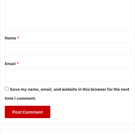
m
e
n
t
*
Name
*
Email
*
Save my name, email, and website in this browser for the next
time I comment.