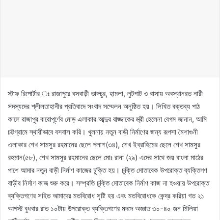
স্টাফ রিপোর্টার ঃ রাজাপুরে বসবাড়ী ভাঙ্গচুর, হামলা, লুটপাট ও বাসায় অবস্থানরত নারী
সদস্যদের শ্লীলতাহানীর প্রতিবাদে সংবাদ সম্মেলন অনুষ্ঠিত হয়। লিখিত বক্তব্য পাঠ
কালে রাজাপুর বারোপূর্ণের মোড় এলাকার আব্দুর রাজ্জাকের স্ত্রী হেলেনা বেগম জানান, আমি
চট্টগ্রামে স্থায়ীভাবে বসবাস করি। খুলনায় নতুন বাড়ী নির্মাণের জন্য রূপসা মৈশাগুনী
এলাকার শেখ সামসুর রহমানের ছেলে পলাশ(৩৪), শেখ ইব্রাহিমের ছেলে শেখ সামসুর
রহমান(৫৮), শেখ সামসুর রহমানের ছেলে মোঃ রানা (২৯) এদের সাথে জয় বাংলা মাঠের
পাশে আমার নতুন বাড়ী নির্মাণ কাজের চুক্তি হয়। চুক্তি মোতাবেক উপরোক্ত ব্যক্তিগণ
বাড়ীর নির্মাণ কাজ শুরু করে। সম্প্রতি চুক্তি মোতাবেক নির্মাণ কাজ না হওয়ায় উপরোক্ত
ব্যক্তিগণের সহিত আমাদের মতবিরোধ সৃষ্টি হয় এবং মতবিরোধকে কেন্দ্র করিয়া গত ২১
আগস্ট বুধবার রাত ১০টায় উপরোক্ত ব্যক্তিগণের মদদে অজ্ঞাত ৩০-৪০ জন মিলিয়া