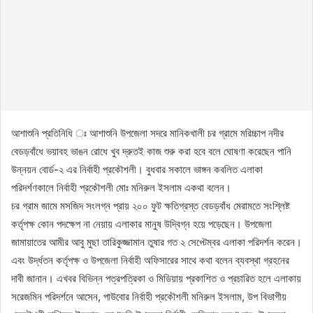
আশাশুনি প্রতিনিধি ঃ আশাশুনি উপজেলা সদরে মানিকখালী চর গ্রামে মরিচ্চাপ নদীর
বেডড়বাঁধে ভয়াবহ ভাঙন রোধে খুব দ্রুতই কাজ শুরু করা হবে বলে ঘোষণা করেছেন পানি
উন্নয়ন বোর্ড-২ এর নির্বাহী প্রকৌশলী। বুধবার সকালে ভাঙ্গন কবলিত এলাকা
পরিদর্শণকালে নির্বাহী প্রকৌশলী মোঃ মনিরুল ইসলাম একথা বলেন।
চর গ্রাম জামে মসজিদ সংলগ্ন প্রায় ২০০ ফুট ক্ষতিগ্রস্ত বেডড়বাঁধ মেরামতে সংশ্লিষ্ট
কর্তৃপক্ষ কোন পদক্ষেপ না নেয়ায় এলাকার মানুষ উদ্বিগ্ন হয়ে পড়েছেন। উপজেলা
জামায়াতের আমীর আবু মুছা তারিকুজ্জামান তুষার গত ২ সেপ্টেম্বর এলাকা পরিদর্শন করেন।
এবং উর্দ্ধতন কর্তৃপক্ষ ও উপজেলা নির্বাহী অফিসারের সাথে কথা বলেন ব্যবস্থা গ্রহনের
দাবী জানান। এখবর বিভিন্ন পত্রপত্রিকা ও মিডিয়ায় প্রকাশিত ও প্রচারিত হলে এলাকায়
সরেজমিন পরিদর্শনে আসেন, পাউবোর নির্বাহী প্রকৌশলী মনিরুল ইসলাম, উপ বিভাগীয়