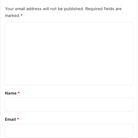
Your email address will not be published.
Required fields are
marked
*
C
o
m
m
e
n
t
*
Name
*
Email
*