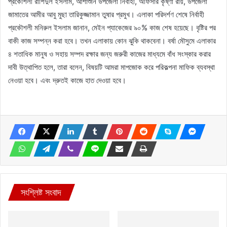
প্রকৌশলী রাশিদুল ইসলাম, আশাশুনি উপজেলা নির্বাহী, অফিসার কৃষ্ণা রায়, উপজেলা
জামাতের আমীর আবু মুছা তারিকুজ্জামান তুষার প্রমুখ। এলাকা পরিদর্শণ শেষে নির্বাহী
প্রকৌশলী মনিরুল ইসলাম জানান, মেইন প্যাকেজের ৯০% কাজ শেষ হয়েছে। বৃষ্টির পর
বাকী কাজ সম্পন্ন করা হবে। তখন এলাকায় কোন ঝুকি থাকবেনা। বর্ষা মৌসুমে এলাকার
৪ শতাধিক মানুষ ও সহায় সম্পদ রক্ষার জন্য জরুরী কাজের মাধ্যমে বাঁধ সংস্কার করার
দাবী উত্থাপিত হলে, তারা বলেন, বিষয়টি আমরা মাপজোক করে পরিকল্পনা মাফিক ব্যবস্থা
নেওয়া হবে। এবং দ্রুতই কাজে হাত দেওয়া হবে।
সংশ্লিষ্ট সংবাদ