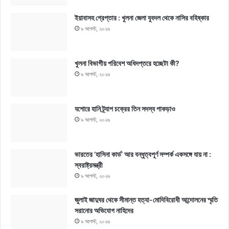
ইয়াবাসহ গ্রেপ্তার : খুলনা জেলা যুবদল থেকে নাসির বহিষ্কার
৯ আগস্ট, ২০২৬
খুলনা বিভাগীয় পরিবেশ অধিদপ্তরে হচ্ছেটা কী?
৯ আগস্ট, ২০২৬
যশোরে হানি ট্র্যাপ চক্রের তিন সদস্য পাকড়াও
৯ আগস্ট, ২০২৬
ভারতের ‘হাসিনা কার্ড’ আর বন্ধুত্বপূর্ণ সম্পর্ক একসঙ্গে যায় না :
স্বরাষ্ট্রমন্ত্রী
৯ আগস্ট, ২০২৬
জুলাই জাদুঘর থেকে সীমান্ত হত্যা-মোদিবিরোধী আন্দোলনের স্মৃতি
সরানোর অভিযোগ নাহিদের
৯ আগস্ট, ২০২৬