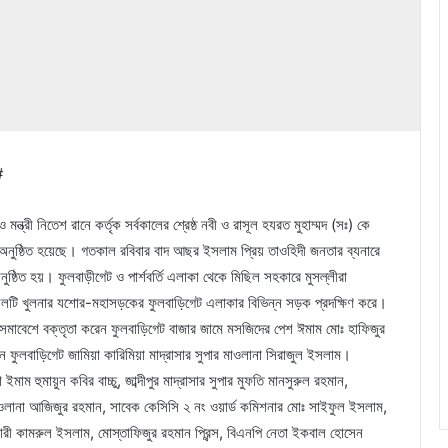
#
ত্রী নিতেশ রানে কর্তৃক সর্বকালের শ্রেষ্ঠ নবী ও রাসূল হযরত মুহাম্মদ (সঃ) কে
শ অনুষ্ঠিত হয়েছে। গতকাল রবিবার বাদ আছর ইসলাম প্রিয় তাওহিদী জনতার ব্যনারে
অনুষ্ঠিত হয়। ফুলবাড়ীগেট ও পার্শবর্তি এলাকা থেকে মিছিল সহকারে মুসল্লীরা
মিছিলটি খুলনার যশোর-মহাসড়কের ফুলবাড়িগেট এলাকার বিভিন্ন সড়ক প্রদক্ষিণ করে।
বাদ সমাবেশে বক্তৃতা করেন ফুলবাড়িগেট বাজার জামে মসজিদের পেশ ঈমাম মোঃ হাফিজুর
 ফুলবাড়িগেট জামিয়া কারিমিয়া মাদ্রাসার সুপার মাওলানা সিরাজুল ইসলাম।
 হুমায়ুন কবির বাচ্চু, জাব্দীপুর মাদ্রাসার সুপার মুফতি মানসুরুল রহমান,
, মাওলানা আজিজুর রহমান, সাবেক কেসিসি ২ নং ওয়ার্ড কমিশনার মোঃ সাইফুল ইসলাম,
ারী কামরুল ইসলাম, মোস্তাফিজুর রহমান প্রিন্স, বিএনপি নেতা ইকবাল হোসেন