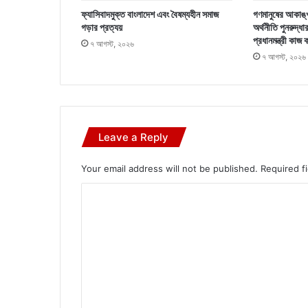
ফ্যাসিবাদমুক্ত বাংলাদেশ এবং বৈষম্যহীন সমাজ
গণমানুষের আকাঙ্খ
গড়ার প্রত্যয়
অর্থনীতি পুনরুদ্ধা
প্রধানমন্ত্রী কাজ 
৭ আগস্ট, ২০২৬
৭ আগস্ট, ২০২৬
Leave a Reply
Your email address will not be published.
Required f
C
o
m
m
e
n