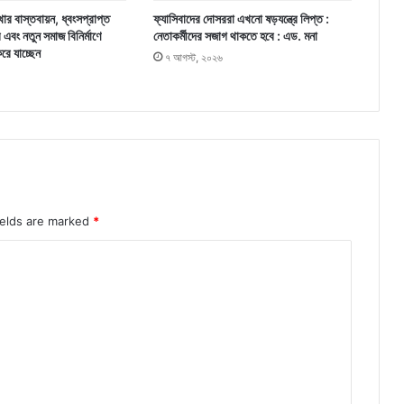
ার বাস্তবায়ন, ধ্বংসপ্রাপ্ত
ফ্যাসিবাদের দোসররা এখনো ষড়যন্ত্রে লিপ্ত :
র এবং নতুন সমাজ বিনির্মাণে
নেতাকর্মীদের সজাগ থাকতে হবে : এড. মনা
করে যাচ্ছেন
৭ আগস্ট, ২০২৬
ields are marked
*