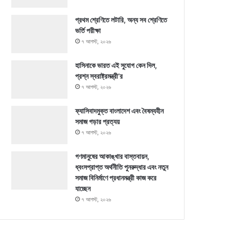
প্রথম শ্রেণিতে লটারি, অন্য সব শ্রেণিতে
ভর্তি পরীক্ষা
৭ আগস্ট, ২০২৬
হাসিনাকে ভারত এই সুযোগ কেন দিল,
প্রশ্ন স্বরাষ্ট্রমন্ত্রী’র
৭ আগস্ট, ২০২৬
ফ্যাসিবাদমুক্ত বাংলাদেশ এবং বৈষম্যহীন
সমাজ গড়ার প্রত্যয়
৭ আগস্ট, ২০২৬
গণমানুষের আকাঙ্খার বাস্তবায়ন,
ধ্বংসপ্রাপ্ত অর্থনীতি পুনরুদ্ধার এবং নতুন
সমাজ বিনির্মাণে প্রধানমন্ত্রী কাজ করে
যাচ্ছেন
৭ আগস্ট, ২০২৬