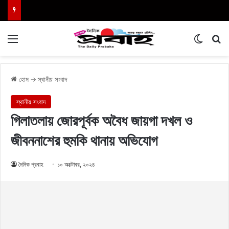
Menu
Switch
এখা
হোম
→
স্থানীয় সংবাদ
স্থানীয় সংবাদ
গিলাতলায় জোরপূর্বক অবৈধ জায়গা দখল ও
জীবননাশের হুমকি থানায় অভিযোগ
দৈনিক প্রবাহ
১০ অক্টোবর, ২০২৪