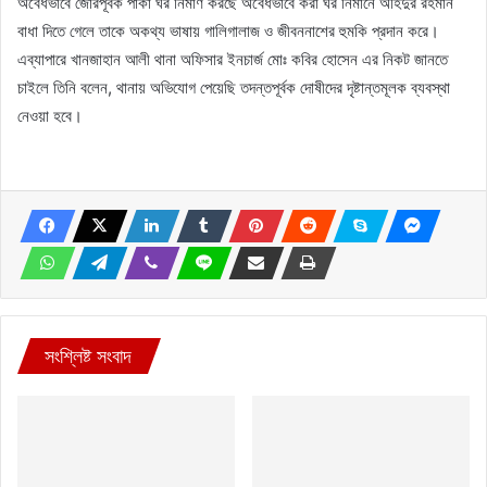
অবৈধভাবে জোরপূর্বক পাকা ঘর নির্মাণ করছে অবৈধভাবে করা ঘর নির্মানে অহিদুর রহমান
বাধা দিতে গেলে তাকে অকথ্য ভাষায় গালিগালাজ ও জীবননাশের হুমকি প্রদান করে।
এব্যাপারে খানজাহান আলী থানা অফিসার ইনচার্জ মোঃ কবির হোসেন এর নিকট জানতে
চাইলে তিনি বলেন, থানায় অভিযোগ পেয়েছি তদন্তপূর্বক দোষীদের দৃষ্টান্তমূলক ব্যবস্থা
নেওয়া হবে।
সংশ্লিষ্ট সংবাদ