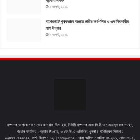
প্রধান শিক্ষক
৭ আগস্ট, ২০২৬
বাগেরহাটে পৃথকভাবে অজ্ঞাত নারীর অর্ধগলিত ও এক কিশোরীর
লাশ উদ্ধার
৭ আগস্ট, ২০২৬
সম্পাদক ও প্রকাশক : মোঃ আশরাফ-উল-হক, নির্বাহী সম্পাদক এবং সি.ই.ও : এনামুল হক সাহেদ,
প্রধান কার্যালয় : প্রবাহ টাওয়ার, ৩ কে,ডি,এ এভিনিউ, খুলনা। বাণিজ্যিক বিভাগ :
০২৪৭৭-৭২২৫৫২. বার্তা বিভাগ : ০২-৪৭৭৭২০৫৩২। ঢাকা অফিস : হাউজ নং-২০১, রোড নং-৫,