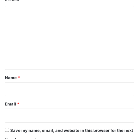
C
o
m
m
e
n
t
*
Name
*
Email
*
Save my name, email, and website in this browser for the next