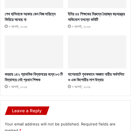
শেখ হাসিনাকে সরকার কেন নিজ দায়িত্বে
ইবির ৪৪ শিক্ষকের বিরুদ্ধে নৈরাজ্য ষড়যন্ত্রের
ফিরিয়ে আনছে না
অভিযোগ তদন্তে কমিটি
৭ আগস্ট, ২০২৬
৭ আগস্ট, ২০২৬
কয়রার ১৪২ প্রাথমিক বিদ্যালয়ের মধ্যে ৮৩ টি
বাগেরহাটে পৃথকভাবে অজ্ঞাত নারীর অর্ধগলিত
বিদ্যালয়ে নেই প্রধান শিক্ষক
ও এক কিশোরীর লাশ উদ্ধার
৭ আগস্ট, ২০২৬
৭ আগস্ট, ২০২৬
Leave a Reply
Your email address will not be published.
Required fields are
marked
*