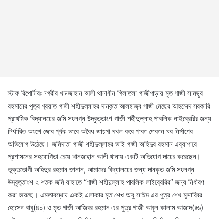
স্টাফ রিপোর্টারঃ নগরীর খানজাহান আলী থানাধীন গিলাতলা গাজীপাড়ায় মৃত গাজী সামছুর
রহমানের পুত্র প্রয়াত গাজী শহীদুল্লাহর দানকৃত আলহাজ্ব গাজী মেছের আহম্মেদ সরকারি
প্রাথমিক বিদ্যালয়ের জমি সংলগ্ন উদ্বৃত্তাংশ গাজী শহীদুল্লাহ পাবলিক লাইব্রেরির জন্য
নির্ধারিত অংশে জোর পূর্বক ভাবে অবৈধ জায়গা দখল করে পাকা দোকান ঘর নির্মাণের
অভিযোগ উঠেছে। জমিদাতা গাজী শহীদুল্লাহর ভাই গাজী অহিদুর রহমান এব্যাপারে
প্রশাসনের সহযোগিতা চেয়ে খানজাহান আলী থানায় একটি অভিযোগ দায়ের করেছেন।
ভুক্তভোগী অহিদুর রহমান জানান, আমাদের বিদ্যালয়ের জন্য দানকৃত জমি সংলগ্ন
উদ্বৃত্তাংশ ২ শতক জমি যাহাতে “গাজী শহীদুল্লাহ পাবলিক লাইব্রেরির” জন্য নির্ধারণ
করা হয়েছে। এমতাবস্থায় একই এলাকার মৃত শেখ আবু সাঈদ এর পুত্র শেখ মুসাব্বির
হোসেন বাবু(৪০) ও মৃত গাজী আজিবর রহমান এর পুত্র গাজী আবুল কালাম আজাদ(৪৬)