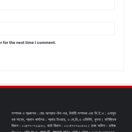
r for the next time I comment.
সম্পাদক ও প্রকাশক : মোঃ আশরাফ-উল-হক, নির্বাহী সম্পাদক এবং সি.ই.ও : এনামুল
হক সাহেদ, প্রধান কার্যালয় : প্রবাহ টাওয়ার, ৩ কে,ডি,এ এভিনিউ, খুলনা। বাণিজ্যিক
বিভাগ : ০২৪৭৭-৭২২৫৫২. বার্তা বিভাগ : ০২-৪৭৭৭২০৫৩২। ঢাকা অফিস : হাউজ
নং-২০১, রোড নং-৫, ব্লক-ডি, বসুন্ধরা আ/এ, ঢাকা। ফোন : ০১৭১৪-০৩৮৮২৩,