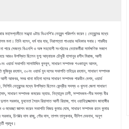
জার মহাসপ্তমীতে সন্ধ্যা ৬টায় বিএনপি’র নেতৃবৃন্দ পরিদর্শন করেন। নেতৃবৃন্দের মধ্যে
ম মনা। তিনি বলেন, ধর্ম যার যার, নিরাপত্তা পাওয়ার অধিকার সবার। শারদীয়
না পারে সেজন্য বিএনপি ও অঙ্গ সহযোগী সংগঠনের নেতাকর্মীরা সার্বক্ষণিক সজাগ
। এ সময়ে আরও উপস্থিত ছিলেন যুগ্ম আহ্বায়ক চৌধুরী হাসানুর রশীদ মিরাজ, আলী
০নং ওয়ার্ড সভাপতি সালাউদ্দিন বুলবুল, সাধারণ সম্পাদক শওকাতুল আলম,
 মুজিবুর রহমান, ৩০নং ওয়ার্ড যুব দলের সভাপতি তহিদুর রহমান, সাধারণ সম্পাদক
ক আলী আকবর, সদর থানা মহিলা দলের সাধারণ সম্পাদক পারভীন বেগম, ওয়ার্ড
সিপিবি নেতৃবৃন্দের মধ্যে উপস্থিত ছিলেন কেন্দ্রীয় সদস্য ও খুলনা জেলা সাধারণ
, সাধারণ সম্পাদক কমরেড অ্যাড. নিত্যানন্দ ঢালী, সম্পাদকম-লীর সদস্য বীর
দুলাল সরকার, যুবনেতা সৈয়দ রিয়াসাত আলী রিয়াজ, শাহ ওয়াহিদুজ্জামান জাহাঙ্গীর
গতম ও শুভেচ্ছা জ্ঞাপন করেন সভাপতি বিজয় কুমার ঘোষ, সাধারণ সম্পাদক রতন কুমার
 সরকার, চিণ¥য় দাস রাজু, গৌর দাস, তাপস তালুকদার, দীলিপ দেবনাথ, অনুপ
্তী প্রমুখ।