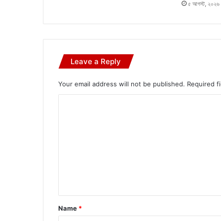
৫ আগস্ট, ২০২৬
Leave a Reply
Your email address will not be published.
Required f
C
o
m
m
e
n
t
*
Name
*