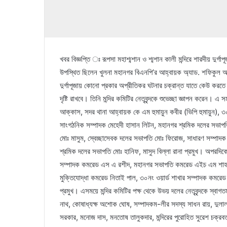
খবর বিজ্ঞপ্তি ঃ রূপসা মহাশ্মশান ও শ্মশান কালী মন্দিরে শারদীয় দুর্গাপূ
উপস্থিত ছিলেন খুলনা মহানগর বিএনপি’র আহ্বায়ক অ্যাড. শফিকুল আল
দুর্গাপূজায় কোনো প্রকার অপ্রীতিকর ঘটনার চক্রান্ত যাতে কেউ করতে 
দৃষ্টি রাখবে। তিনি মন্দির কমিটির নেতৃবৃন্দকে শুভেচ্ছা জ্ঞাপন করেন
আক্কাস, সদর থানা আহ্বায়ক কে এম হুমায়ুন কবীর (ভিপি হুমায়ুন), ৩
সাংগঠনিক সম্পাদক মেহেদী হাসান লিটন, মহানগর শ্রমিক দলের সভাপতি
মোঃ মাসুম, স্বেচ্ছাসেবক দলের সভাপতি মোঃ ফিরোজ, সাধারণ সম্পাদ
শ্রমিক দলের সভাপতি মোঃ হানিফ, মাসুদ বিল্লা রানা প্রমুখ। অপরদিকে, 
সম্পাদক কমরেড এস এ রশীদ, মহানগর সভাপতি কমরেড এইচ এম শাহাদাৎ
মুক্তিযোদ্ধা কমরেড নিতাই পাল, ৩০নং ওয়ার্ড শাখার সম্পাদক কমরেড 
প্রমুখ। এসময়ে মন্দির কমিটির পক্ষ থেকে উভয় দলের নেতৃবৃন্দকে স্বা
নাথ, কোষাধ্যক্ষ অশোক ঘোষ, সম্পাদকম-লীর সদস্য সাধন রায়, দুলাল
সরকার, মনোজ দাস, মনতোষ তালুকদার, মন্দিরের পুরোহিত সুরেশ চক্রবর্ত