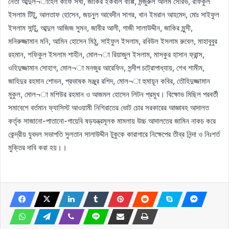
নেতা আব্দুল¬াহেল কাফি সখা, জাকির ইকবাল বাপ্পি, মন্জুরুল আলম সৌরভ, রফিকুল
ইসলাম টিটু, আলতাফ হোসেন, জয়নুল আবেদীন সাগর, খান ইমরান আহমেদ, মোঃ সাইফুল
ইসলাম সান্টু, আব্দুল আজিজ সুমন, জাবীর আলী, গাজী সালাউদ্দীন, জাকির মুন্সী,
মনিরুজ্জামান মনি, আমিন হোসেন মিঠু, সাইফুল ইসলাম, রবিউল ইসলাম রুবেল, মাহাবুবুর
রহমান, শফিকুল ইসলাম শাহীন, মোল¬া রিয়াজুল ইসলাম, মাসকুর হাসান ফ্রান্স,
ওহিদুজ্জামান সোহাগ, মোল¬া মনজুর আরেফিন, সন্দীপ চট্রোপাধ্যায়, শেখ শামীম,
জাহিদুর রহমান শোভন, প্রভাষক মঞ্জুর রশিদ, মোল¬া হুমায়ূন কবির, তৌহিদুজ্জামান
মুকুল, মোল¬া মশিউর রহমান ও আজমল হোসেন লিটন প্রমুখ। বিক্ষোভ মিছিল পরবর্তী
সমাবেশে বর্তমান ফ্যাসিস্ট আওয়ামী নিশিরাতের ভোট চোর সরকারের আজ্ঞাবহ আদালত
কর্তৃক সাজানো-পাতানো-গায়েবি ষড়যন্ত্রমূলক মামলায় উচ্চ আদালতের জামিন নাকচ করে
কেন্দ্রীয় যুবদল সভাপতি সুলতান সালাউদ্দীন টুকুকে কারাগারে নিক্ষেপের তীব্র নিন্দা ও নিঃশর্ত
মুক্তির দাবি করা হয়।।