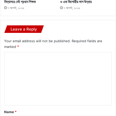
বিদ্যালয়ে নেই প্রধান শিক্ষক
ও এক কিশোরীর লাশ উদ্ধার
৭ আগস্ট, ২০২৬
৭ আগস্ট, ২০২৬
Leave a Reply
Your email address will not be published.
Required fields are
marked
*
C
o
m
m
e
n
t
*
Name
*