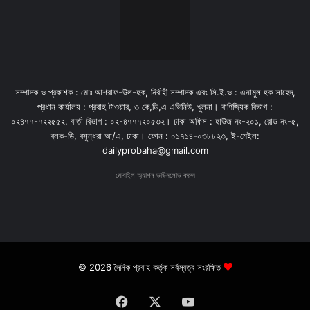
সম্পাদক ও প্রকাশক : মোঃ আশরাফ-উল-হক, নির্বাহী সম্পাদক এবং সি.ই.ও : এনামুল হক সাহেদ,
প্রধান কার্যালয় : প্রবাহ টাওয়ার, ৩ কে,ডি,এ এভিনিউ, খুলনা। বাণিজ্যিক বিভাগ :
০২৪৭৭-৭২২৫৫২. বার্তা বিভাগ : ০২-৪৭৭৭২০৫৩২। ঢাকা অফিস : হাউজ নং-২০১, রোড নং-৫,
ব্লক-ডি, বসুন্ধরা আ/এ, ঢাকা। ফোন : ০১৭১৪-০৩৮৮২৩, ই-মেইল:
dailyprobaha@gmail.com
মোবাইল অ্যাপস ডাউনলোড করুন
© 2026 দৈনিক প্রবাহ কর্তৃক সর্বস্বত্ব সংরক্ষিত
Facebook
X
YouTube