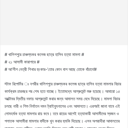
# খালিশপুরে চাঞ্চল্যকর কলেজ ছাত্র হাসিব হত্যা মামলা #
# ২১ আসামী কারাগারে #
# আ’লীগ নেত্রী শিখার হুংকার-‘তোর কোন বাপ আছে তোকে বাঁচাবে’#
স্টাফ রিপোর্টার ঃ নগরীর খালিশপুরে চাঞ্চল্যকর কলেজ ছাত্র হাসিব হত্যা মামলার বিচার
কার্যক্রম চারবছর পর শেষ হতে যাচ্ছে। ইতোমধ্যে আগ্রুমেন্ট শুরু হয়েছে। আবারো ১৫
অক্টোবর দ্বিতীয় দফায় আগ্রুমেন্ট করার জন্য আদালত সময় বেধে দিয়েছে। মামলা বিচার
চলছে নারী ও শিশু নির্যাতন দমন ট্রাইব্যুনালের ৩নং আদালতে। এরপরই জানা যাবে এই
লোমহর্ষক হত্যা মামলার রায় কবে। তবে রায়ের আগেই হত্যাকারী আসামীদের স্বজন ও
পলাতক আসামীরা মামলার বাদীকে খুন করার হুমকি দিয়েছে। এসব অপরাধীরা আদালতের