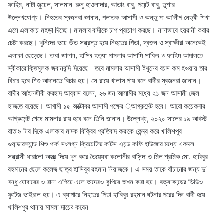
ফাহিম, নাটা জুয়েল, সালমান, রুনু হাওলাদার, আতাং বাবু, পয়েন্ট বাবু, তুশার
উল্লেখযোগ্য। নিহতের স্বজনরা জানান, পলাতক আসামী ও অন্তু মা আ’লীগ নেত্রী শিখা
এসে এলাকায় মহড়া দিচ্ছে। মামলার বাদীকে চাপ প্রয়োগ করছে। নানাভাবে হয়রানী করার
চেষ্টা করছে। খুনিদের ভয়ে ভীত সন্ত্রস্ত হয়ে নিহতের পিতা, স্বজন ও স্বাক্ষীরা অনেকেই
এলাকা ছেড়েছে। তারা জানান, হাসিব হত্যা মামলার আসামি সাকিব ও ফাহিম আদালতে
স্বীকারোক্তিমূলক জবানবন্দি দিয়েছে। তবে মামলার আসামী ইথুনের বয়স কম হওয়ায় তার
বিচার হবে শিশু আদালতে বিচার হয়। সে রায়ে খালাস পায় বলে বাদীর স্বজনরা জানান।
বাদীর আইনজীবী ফরহাদ আব্বাস বলেন, ২৬ জন আসামীর মধ্যে ২১ জন আসামী জেল
হাজতে রয়েছে। আগামী ১৫ অক্টোবর আসামী পক্ষের ্আগ্রুমেন্ট হবে। আরো কয়েকবার
আগ্রুমেন্ট শেষে মামলার রায় হবে বলে তিনি জানান। উল্লেখ্য, ২০২০ সালের ১৯ আগস্ট
রাত ৯ টার দিকে এলাকার মাদক বিক্রির প্রতিবাদ করাকে কেন্দ্র করে খালিশপুর
ওয়ান্ডারল্যান্ড শিশু পার্ক সংলগ্ন ক্রিয়েটিভ কার্টস এ্যন্ড কফি হাউজের মধ্যে একদল
সন্ত্রাসী ধারালো অস্ত্র দিয়ে খুন করে তৈয়্যেবা কলোনীর বাসিন্দা ও মিল শ্রমিক মো. হাবিবুর
রহমানের ছেলে কলেজ ছাত্র হাসিবুর রহমান নিয়াজকে। এ সময় তাকে বাঁচানোর জন্য দু’
বন্ধু যোবায়ের ও রানা এগিয়ে এলে তাদেরও কুপিয়ে জখম করা হয়। হত্যাকান্ডের ভিডিও
ফুটেজ ভাইরাল হয়। এ ব্যাপারে নিহতের পিতা হাবিবুর রহমান ঘটনার পরের দিন বাদী হয়ে
খালিশপুর থানায় মামলা দায়ের করেন।