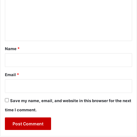
m
m
e
n
t
*
Name
*
Email
*
Save my name, email, and website in this browser for the next
time I comment.