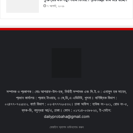
৭ আগস্ট, ২০২৬
সম্পাদক ও প্রকাশক : মোঃ আশরাফ-উল-হক, নির্বাহী সম্পাদক এবং সি.ই.ও : এনামুল হক সাহেদ,
প্রধান কার্যালয় : প্রবাহ টাওয়ার, ৩ কে,ডি,এ এভিনিউ, খুলনা। বাণিজ্যিক বিভাগ :
০২৪৭৭-৭২২৫৫২. বার্তা বিভাগ : ০২-৪৭৭৭২০৫৩২। ঢাকা অফিস : হাউজ নং-২০১, রোড নং-৫,
ব্লক-ডি, বসুন্ধরা আ/এ, ঢাকা। ফোন : ০১৭১৪-০৩৮৮২৩, ই-মেইল:
dailyprobaha@gmail.com
মোবাইল অ্যাপস ডাউনলোড করুন