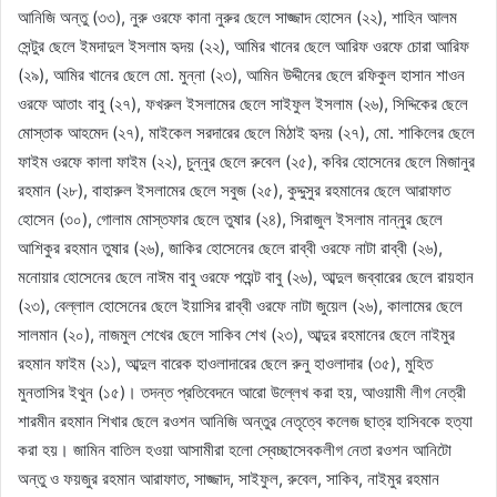
আনিজি অন্তু (৩৩), নুরু ওরফে কানা নুরুর ছেলে সাজ্জাদ হোসেন (২২), শাহিন আলম
সেন্টুর ছেলে ইমদাদুল ইসলাম হৃদয় (২২), আমির খানের ছেলে আরিফ ওরফে চোরা আরিফ
(২৯), আমির খানের ছেলে মো. মুন্না (২৩), আমিন উদ্দীনের ছেলে রফিকুল হাসান শাওন
ওরফে আতাং বাবু (২৭), ফখরুল ইসলামের ছেলে সাইফুল ইসলাম (২৬), সিদ্দিকের ছেলে
মোস্তাক আহমেদ (২৭), মাইকেল সরদারের ছেলে মিঠাই হৃদয় (২৭), মো. শাকিলের ছেলে
ফাইম ওরফে কালা ফাইম (২২), চুন্নুর ছেলে রুবেল (২৫), কবির হোসেনের ছেলে মিজানুর
রহমান (২৮), বাহারুল ইসলামের ছেলে সবুজ (২৫), কুদ্দুসুর রহমানের ছেলে আরাফাত
হোসেন (৩০), গোলাম মোস্তফার ছেলে তুষার (২৪), সিরাজুল ইসলাম নান্নুর ছেলে
আশিকুর রহমান তুষার (২৬), জাকির হোসেনের ছেলে রাব্বী ওরফে নাটা রাব্বী (২৬),
মনোয়ার হোসেনের ছেলে নাঈম বাবু ওরফে পয়েন্ট বাবু (২৬), আব্দুল জব্বারের ছেলে রায়হান
(২৩), বেল্লাল হোসেনের ছেলে ইয়াসির রাব্বী ওরফে নাটা জুয়েল (২৬), কালামের ছেলে
সালমান (২০), নাজমুল শেখের ছেলে সাকিব শেখ (২৩), আব্দুর রহমানের ছেলে নাইমুর
রহমান ফাইম (২১), আব্দুল বারেক হাওলাদারের ছেলে রুনু হাওলাদার (৩৫), মুহিত
মুনতাসির ইথুন (১৫)। তদন্ত প্রতিবেদনে আরো উল্লেখ করা হয়, আওয়ামী লীগ নেত্রী
শারমীন রহমান শিখার ছেলে রওশন আনিজি অন্তুর নেতৃত্বে কলেজ ছাত্র হাসিবকে হত্যা
করা হয়। জামিন বাতিল হওয়া আসামীরা হলো স্বেচ্ছাসেবকলীগ নেতা রওশন আনিটো
অন্তু ও ফয়জুর রহমান আরাফাত, সাজ্জাদ, সাইফুল, রুবেল, সাকিব, নাইমুর রহমান