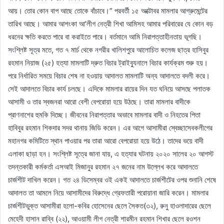
আয়। তোর কোন বাপ আছে তোকে বাঁচাবে।” পরবর্তী ১৫ অক্টোবর মামলার আগ্রুমেন্টের
তারিখ আছে। আমার আশংকা আ’লীগ নেত্রী শিখা আমিসহ আমার পরিবারের যে কোন বড়
ধরনের ক্ষতি করতে পারে বা করাইতে পারে। বর্তমানে আমি নিরাপত্তাহীনতায় ভূগছি।
সংশ্লিষ্ট সূত্র মতে, গত ৭ মার্চ থেকে নগরীর খালিশপুরে আলোচিত কলেজ ছাত্র হাসিবুর
রহমান নিয়াজ (২৫) হত্যা মামলাটি দ্রুত বিচার ট্রাইব্যুনালে বিচার কার্যক্রম শুরু হয়।
পরে নির্ধারিত সময়ে বিচার শেষ না হওয়ায় আদালত মামলাটি অন্য আদালতে বদলী করে।
সেই আদালতে বিচার কার্য চলছে। এদিকে মামলার রায়ের দিন যত ঘনিয়ে আসছে পলাতক
আসামী ও তার স্বজনরা আরো বেশী বেপরোয়া হয়ে উঠছে। তারা মামলার বাদীকে
প্রাণনাশের হুমকি দিচ্ছে। জীবনের নিরাপত্তার অভাবে মামলার বাদী ও নিহতের পিতা
হাবিবুর রহমান শিকদার সদর থানায় জিডি করেন। এর আগে আসামীরা স্বেচ্ছাসেবকলীগের
মহানগর কমিটিতে স্থান পাওয়ার পর তারা আরো বেপরোয়া হয়ে উঠে। তাদের ভয়ে বাদী
এলাকা ছাড়া হন। সংশ্লিষ্ট সূত্রে জানা যায়, এ হত্যার ঘটনায় ২০২০ সালের ২০ আগস্ট
তদন্তকারী কর্মকর্তা এসআই মিজানুর রহমান ২৭ জনের নাম উল্লেখ করে আদালতে
চার্জশীট দাখিল করেন। গত ২৪ ডিসেম্বর ওই একই আদালতে চার্জশীটের ওপর শুনানি শেষে
আদালত তা আমলে নিয়ে আসামীদের বিরুদ্ধে গ্রেফতারী পরোয়ানা জারি করেন। মামলার
চার্জশীটভুক্ত আসামীরা হলো-কবির হোসেনের ছেলে সৈকত(৩২), রুনু হাওলাদারের ছেলে
মেহেদী হাসান রাব্বি (২২), আওয়ামী লীগ নেত্রী শারমীন রহমান শিখার ছেলে রওশন