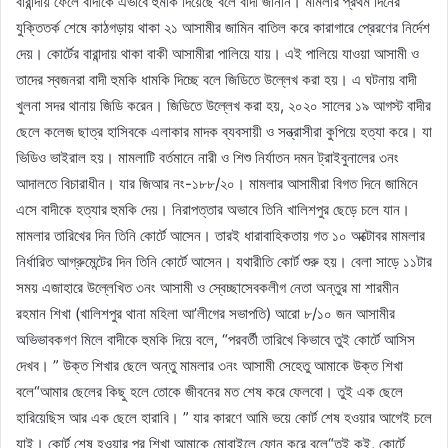
বারান্দায় ফেলে বাদীকে এভাবে হুমকি দিয়েছে বলে বাদী জানান। মামলার প্রথম দিনের
যুক্তিতর্ক শেষে কাঠগড়ায় থাকা ২১ আসামীর জামিন বাতিল করে কারাগারে প্রেরণের নির্দেশ
দেয়। কোর্টের বারান্দায় থাকা বাকী আসামীরা পালিয়ে যায়। এই পালিয়ে যাওয়া আসামী ও
তাদের স্বজনরা বাদী হুমকি ধামকি দিচ্ছে বলে জিডিতে উল্লেখ করা হয়। এ ঘটনায় বাদী
খুলনা সদর থানায় জিডি করেন। জিডিতে উল্লেখ করা হয়, ২০২০ সালের ১৯ আগস্ট বাদীর
ছেলে কলেজ ছাত্র হাসিবকে এলাকার মাদক ব্যবসায়ী ও সন্ত্রাসীরা কুপিয়ে হত্যা করে। যা
ভিডিও ভাইরাল হয়। মামলাটি বর্তমানে নারী ও শিশু নির্যাতন দমন ট্রাইবুনালের ৩নং
আদালতে বিচারাধীন। যার জিআর নং-১৮৮/২০। মামলার আসামীরা বিগত দিনে জামিনে
এসে বাদীকে হত্যার হুমকি দেয়। নিরাপত্তার অভাবে তিনি খালিশপুর ছেড়ে চলে যান।
মামলার তারিখের দিন তিনি কোর্টে আসেন। তারই ধারাবাহিকতায় গত ১০ অক্টোবর মামলার
নির্ধারিত আগ্রুমেন্টের দিন তিনি কোর্টে আসেন। যথারীতি কোর্ট শুরু হয়। বেলা সাড়ে ১১টার
সময় এজাহারে উল্লেখিত ৩নং আসামী ও স্বেচ্ছাসেবকলীগ নেতা অন্তুর মা শারমীন
রহমান শিখা (খালিশপুর থানা মহিলা আ’লীগের সভাপতি) আরো ৮/১০ জন আসামীর
অভিভাবকগণ মিলে বাদীকে হুমকি দিয়ে বলে, “পরবর্তী তারিখে কিভাবে তুই কোর্টে আসিস
দেখব। ” উক্ত শিখার ছেলে অন্তু মামলার ৩নং আসামী সেহেতু আমাকে উক্ত শিখা
বলে“আমার ছেলের কিছু হলে তোকে জীবনের মত শেষ করে ফেলবো। তুই এক ছেলে
হারিয়েছিস আর এক ছেলে হারাবি। ” যার কারণে আমি ভয়ে কোর্ট শেষ হওয়ার আগেই চলে
যাই। কোর্ট শেষ হওয়ার পর শিখা আমাকে মোবাইলে ফোন করে বলে“তুই কই, কোর্টে