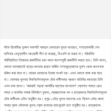
স্টাফ রিপোর্টারঃ যুবদল সভাপতি আবদুল মোনায়েম মুন্না বলেছেন, গণহত্যাকারী শেখ
হাসিনার নেতৃত্বাধীন আওয়ামী লীগ যা করেছে, বিএনপি তা করবে না। পরিবর্তিত
পরিস্থিতিতে নিজেদের রাজনীতির ধরন বদলে জনগণমুখী রাজনীতি করতে হবে। তিনি বলেন,
কোনো অবস্থাতেই ছাত্র-জনতার রক্তে অর্জিত গণঅভ্যুত্থানের সুফল থেকে জনগণকে
বঞ্চিত করা যাবে না। তারেক রহমানের ইমেজ সংকট হয়- এমন কোনো কাজ করা যাবে
না। সোমবার খুলনায় দিকনির্দেশনামূলক যৌথ কর্মীসভায় প্রধান অতিথির বক্তব্যে তিনি
এসব কথা বলেন। ‘আমরাই গড়বো আগামীর স্বপ্নের বাংলাদেশ’ স্লোগান সামনে রেখে
সাম্য ও মানবিক সমাজ বিনির্মাণে যুবদল, স্বেচ্ছাসেবক দল ও ছাত্রদলের দিকনির্দেশনামূলক
যৌথ কর্মীসভা এদিন অনুষ্ঠিত হয়। দুপুর ১২টায় খুলনা মহানগর এবং বিকেল ৩টায় জেলা
শাখার পৃথক যৌথসভা খুলনা প্রেস ক্লাবের ব্যাংকুয়েট হলে অনুষ্ঠিত হয়। ছাত্রদলের