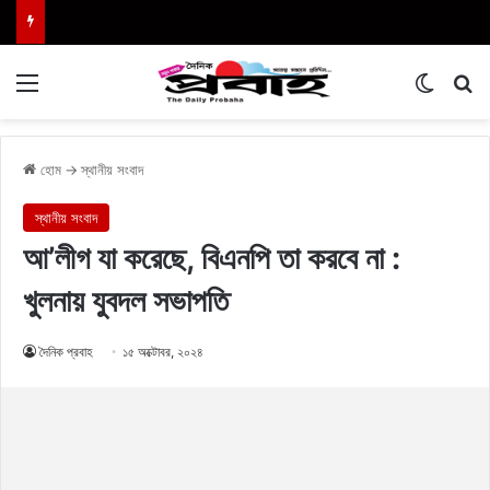
Menu
Switch
এখা
হোম
→
স্থানীয় সংবাদ
স্থানীয় সংবাদ
আ’লীগ যা করেছে, বিএনপি তা করবে না :
খুলনায় যুবদল সভাপতি
দৈনিক প্রবাহ
১৫ অক্টোবর, ২০২৪