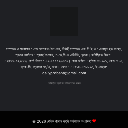
সম্পাদক ও প্রকাশক : মোঃ আশরাফ-উল-হক, নির্বাহী সম্পাদক এবং সি.ই.ও : এনামুল হক সাহেদ,
প্রধান কার্যালয় : প্রবাহ টাওয়ার, ৩ কে,ডি,এ এভিনিউ, খুলনা। বাণিজ্যিক বিভাগ :
০২৪৭৭-৭২২৫৫২. বার্তা বিভাগ : ০২-৪৭৭৭২০৫৩২। ঢাকা অফিস : হাউজ নং-২০১, রোড নং-৫,
ব্লক-ডি, বসুন্ধরা আ/এ, ঢাকা। ফোন : ০১৭১৪-০৩৮৮২৩, ই-মেইল:
dailyprobaha@gmail.com
মোবাইল অ্যাপস ডাউনলোড করুন
© 2026 দৈনিক প্রবাহ কর্তৃক সর্বস্বত্ব সংরক্ষিত