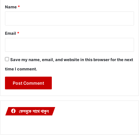
*
Name
*
Email
*
Save my name, email, and website in this browser for the next
time I comment.
ফেসবুকে সাথে থাকুন