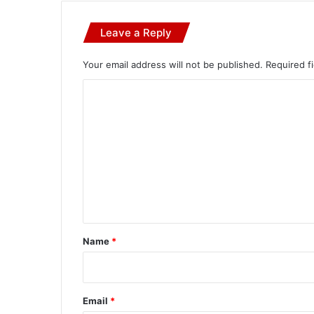
Leave a Reply
Your email address will not be published.
Required f
C
o
m
m
e
n
t
*
Name
*
Email
*