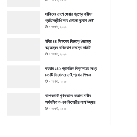
সাকিবের দেশে ফেরার প্রশ্নে ক্রীড়া
প্রতিমন্ত্রীÑ‘আর কোনো সুযোগ নেই’
৭ আগস্ট, ২০২৬
ইবির ৪৪ শিক্ষকের বিরুদ্ধে নৈরাজ্য
ষড়যন্ত্রের অভিযোগ তদন্তে কমিটি
৭ আগস্ট, ২০২৬
কয়রার ১৪২ প্রাথমিক বিদ্যালয়ের মধ্যে
৮৩ টি বিদ্যালয়ে নেই প্রধান শিক্ষক
৭ আগস্ট, ২০২৬
বাগেরহাটে পৃথকভাবে অজ্ঞাত নারীর
অর্ধগলিত ও এক কিশোরীর লাশ উদ্ধার
৭ আগস্ট, ২০২৬