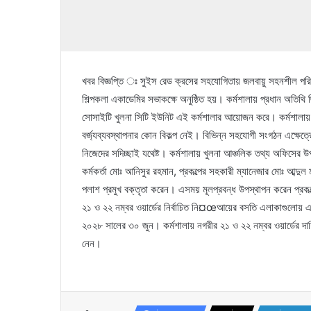
খবর বিজ্ঞপ্তি ঃ সুইস রেড ক্রসের সহযোগিতায় জলবায়ু সহনশীল পরিচ
শিল্পকলা একাডেমির সভাকক্ষে অনুষ্ঠিত হয়। কর্মশালায় প্রধান অতিথি 
সোসাইটি খুলনা সিটি ইউনিট এই কর্মশালার আয়োজন করে। কর্মশালায় আল
বর্জ্যব্যবস্থাপনার কোন বিকল্প নেই। বিভিন্ন সহযোগী সংগঠন এক্ষেত্
নিজেদের সদিচ্ছাই যথেষ্ট। কর্মশালায় খুলনা আঞ্চলিক তথ্য অফিসের উপ
কর্মকর্তা মোঃ আনিসুর রহমান, প্রকল্পের সহকারী ম্যানেজার মোঃ আব্
পলাশ প্রমুখ বক্তৃতা করেন। এসময় মূলপ্রবন্ধ উপস্থাপন করেন প্রকল্
২১ ও ২২ নম্বর ওয়ার্ডের নির্বাচিত নি¤œআয়ের বসতি এলাকাগুলোয় এপ্
২০২৮ সালের ৩০ জুন। কর্মশালায় নগরীর ২১ ও ২২ নম্বর ওয়ার্ডের দায়িত
নেন।