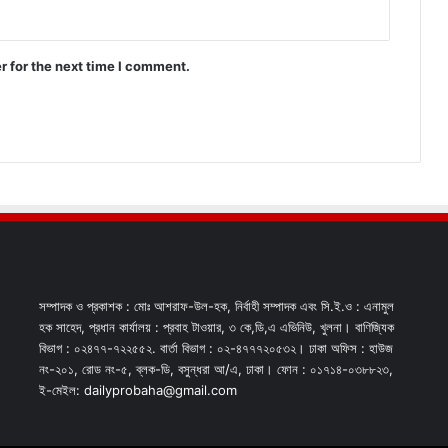
r for the next time I comment.
সম্পাদক ও প্রকাশক : মোঃ আশরাফ-উল-হক, নির্বাহী সম্পাদক এবং সি.ই.ও : এনামুল
হক সাহেদ, প্রধান কার্যালয় : প্রবাহ টাওয়ার, ৩ কে,ডি,এ এভিনিউ, খুলনা। বাণিজ্যিক
বিভাগ : ০২৪৭৭-৭২২৫৫২. বার্তা বিভাগ : ০২-৪৭৭৭২০৫৩২। ঢাকা অফিস : হাউজ
নং-২০১, রোড নং-৫, ব্লক-ডি, বসুন্ধরা আ/এ, ঢাকা। ফোন : ০১৭১৪-০৩৮৮২৩,
ই-মেইল: dailyprobaha@gmail.com