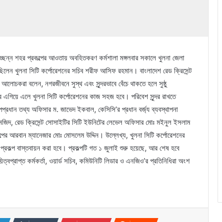
্ছন্ন শহর প্রকল্পের আওতায় অবহিতকরণ কর্মশালা মঙ্গলবার সকালে খুলনা জেলা
ছিলেন খুলনা সিটি কর্পোরেশনের সচিব শরীফ আসিফ রহমান। বাংলাদেশ রেড ক্রিসেন্ট
োচকরা বলেন, নগরজীবনে সুস্থ এবং সুন্দরভাবে বেঁচে থাকতে হলে সুষ্ঠু
রে এগিয়ে এলে খুলনা সিটি কর্পোরেশনের কাজ সহজ হবে। পরিবেশ সুন্দর রাখতে
প্রধান তথ্য অফিসার ম. জাভেদ ইকবাল, কেসিসি’র প্রধান বর্জ্য ব্যবস্থাপনা
দুল মজিদ, রেড ক্রিসেন্ট সোসাইটির সিটি ইউনিটের লেভেল অফিসার মোঃ মইনুল ইসলাম
পের আরবান ম্যানেজার মোঃ মোসলেম উদ্দিন। উল্লেখ্য, খুলনা সিটি কর্পোরেশনের
রকল্প বাস্তবায়ন করা হবে। প্রকল্পটি গত ১ জুলাই শুরু হয়েছে, আর শেষ হবে
্বপ্রাপ্ত কর্মকর্তা, ওয়ার্ড সচিব, কমিউনিটি লিডার ও এনজিও’র প্রতিনিধিরা অংশ