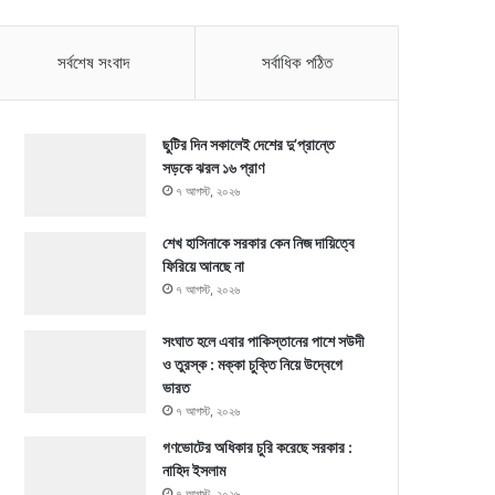
সর্বশেষ সংবাদ
সর্বাধিক পঠিত
ছুটির দিন সকালেই দেশের দু’প্রান্তে
সড়কে ঝরল ১৬ প্রাণ
৭ আগস্ট, ২০২৬
শেখ হাসিনাকে সরকার কেন নিজ দায়িত্বে
ফিরিয়ে আনছে না
৭ আগস্ট, ২০২৬
সংঘাত হলে এবার পাকিস্তানের পাশে সউদী
ও তুরস্ক : মক্কা চুক্তি নিয়ে উদ্বেগে
ভারত
৭ আগস্ট, ২০২৬
গণভোটের অধিকার চুরি করেছে সরকার :
নাহিদ ইসলাম
৭ আগস্ট, ২০২৬