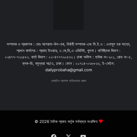
সম্পাদক ও প্রকাশক : মোঃ আশরাফ-উল-হক, নির্বাহী সম্পাদক এবং সি.ই.ও : এনামুল হক সাহেদ,
প্রধান কার্যালয় : প্রবাহ টাওয়ার, ৩ কে,ডি,এ এভিনিউ, খুলনা। বাণিজ্যিক বিভাগ :
০২৪৭৭-৭২২৫৫২. বার্তা বিভাগ : ০২-৪৭৭৭২০৫৩২। ঢাকা অফিস : হাউজ নং-২০১, রোড নং-৫,
ব্লক-ডি, বসুন্ধরা আ/এ, ঢাকা। ফোন : ০১৭১৪-০৩৮৮২৩, ই-মেইল:
dailyprobaha@gmail.com
মোবাইল অ্যাপস ডাউনলোড করুন
© 2026 দৈনিক প্রবাহ কর্তৃক সর্বস্বত্ব সংরক্ষিত
Facebook
X
YouTube