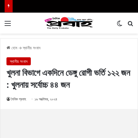
Menu
Switch
এখা
হোম
→
স্থানীয় সংবাদ
স্থানীয় সংবাদ
খুলনা বিভাগে একদিনে ডেঙ্গু রোগী ভর্তি ১২২ জন
: খুলনায় সর্বোচ্চ ৪৪ জন
দৈনিক প্রবাহ
১৬ অক্টোবর, ২০২৪