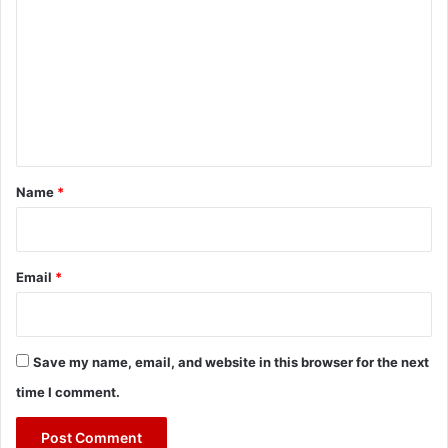
o
m
m
e
n
t
*
Name
*
Email
*
Save my name, email, and website in this browser for the next
time I comment.