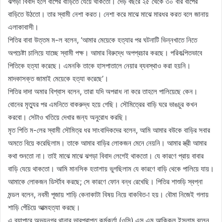
ঝগড়া বিবাদ হলে বাপের বাড়িতে যেয়ে থাকতো। দেড় বছরে ২৫ থেকে ৩০ বার বাপের
বাড়িতে উঠতো। তার স্বামী নেশা করত। নেশা করে মাঝে মাঝে মারধর করত বলে জানায়
এলাকাবাসী।
পিতির বাবা উত্তম ম-ল বলেন, ‘আমার মেয়েকে হত্যার পর ঘটনাটি ভিন্নখাতে নিতে
অপচেষ্টা চালিয়ে যাচ্ছে স্বামী পক্ষ। আমার বিরুদ্ধে অপপ্রচার করছে। পরিকল্পিতভাবে
পিতিকে হত্যা করেছে। এমনকি তাকে হাসপাতালে নেয়ার ব্যবস্থাও করা হয়নি।
মাদকাসক্ত জামাই মেয়েকে হত্যা করেছে’।
পিতির দাদা অমার বিশ্বাস বলেন, তারা যদি অপরাধ না করে তাহলে পালিয়েছে কেন।
বোনের মৃত্যুর পর এমনিতে বাকরুদ্ধ হয়ে গেছি। সৌমিত্রের বাড়ি ঘরে ভাঙচুর কখন
করবো। সেটাও খতিয়ে দেখার জন্য অনুরোধ করছি।
মৃত পিতি ম-লের স্বামী সৌমিত্র ধর সাংবাদিকদের বলেন, আমি আমার বউকে বাড়ির সবার
অমতে বিয়ে করেছিলাম। তাকে আমার বাড়ির লোকজন মেনে নেয়নি। আমার স্ত্রী আমার
কথা শুনতো না। তাই মাঝে মাঝে ঝগড়া বিবাদ লেগেই থাকতো। যে কারণে প্রায় বাবার
বাড়ি যেয়ে থাকতো। আমি মানসিক হতাশায় ভুগছিলাম যে কারণে বাড়ি থেকে পালিয়ে যায়।
আমাকে লোকজন ডির্স্টাব করছে; সে কারণে ফোন বন্ধ রেখেছি। পিতির শাশুড়ি স্বপ্না
মন্ডল বলেন, নবমী পূজায় শাড়ি কেনাকাটা বিষয় নিয়ে বাকবিত-া হয়। বৌমা নিজেই গলায়
শাড়ি পেঁচিয়ে আত্মহত্যা করছে।
এ ব্যাপারে অভয়নগর থানার ভারপ্রাপ্ত কর্মকর্তা (ওসি) এস এম আকিকুল ইসলাম বলেন,