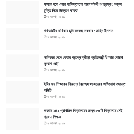
সংঘাত হলে এবার পাকিস্তানের পাশে সউদী ও তুরস্ক : মক্কা
চুক্তি নিয়ে উদ্বেগে ভারত
৭ আগস্ট, ২০২৬
গণভোটের অধিকার চুরি করেছে সরকার : নাহিদ ইসলাম
৭ আগস্ট, ২০২৬
সাকিবের দেশে ফেরার প্রশ্নে ক্রীড়া প্রতিমন্ত্রীÑ‘আর কোনো
সুযোগ নেই’
৭ আগস্ট, ২০২৬
ইবির ৪৪ শিক্ষকের বিরুদ্ধে নৈরাজ্য ষড়যন্ত্রের অভিযোগ তদন্তে
কমিটি
৭ আগস্ট, ২০২৬
কয়রার ১৪২ প্রাথমিক বিদ্যালয়ের মধ্যে ৮৩ টি বিদ্যালয়ে নেই
প্রধান শিক্ষক
৭ আগস্ট, ২০২৬