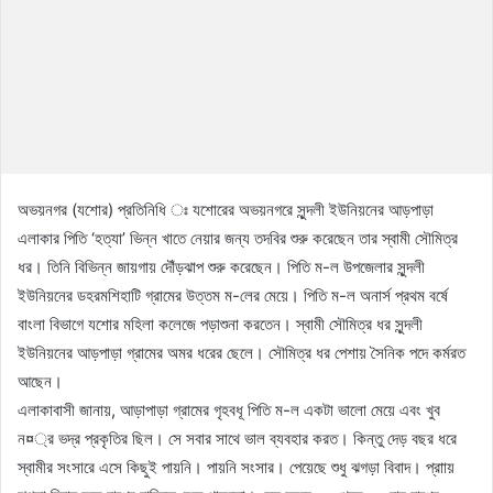
অভয়নগর (যশোর) প্রতিনিধি ঃ যশোরের অভয়নগরে সুন্দলী ইউনিয়নের আড়পাড়া
এলাকার পিতি ‘হত্যা’ ভিন্ন খাতে নেয়ার জন্য তদবির শুরু করেছেন তার স্বামী সৌমিত্র
ধর। তিনি বিভিন্ন জায়গায় দৌঁড়ঝাপ শুরু করেছেন। পিতি ম-ল উপজেলার সুন্দলী
ইউনিয়নের ডহরমশিহাটি গ্রামের উত্তম ম-লের মেয়ে। পিতি ম-ল অনার্স প্রথম বর্ষে
বাংলা বিভাগে যশোর মহিলা কলেজে পড়াশুনা করতেন। স্বামী সৌমিত্র ধর সুন্দলী
ইউনিয়নের আড়পাড়া গ্রামের অমর ধরের ছেলে। সৌমিত্র ধর পেশায় সৈনিক পদে কর্মরত
আছেন।
এলাকাবাসী জানায়, আড়াপাড়া গ্রামের গৃহবধূ পিতি ম-ল একটা ভালো মেয়ে এবং খুব
ন¤্র ভদ্র প্রকৃতির ছিল। সে সবার সাথে ভাল ব্যবহার করত। কিন্তু দেড় বছর ধরে
স্বামীর সংসারে এসে কিছুই পায়নি। পায়নি সংসার। পেয়েছে শুধু ঝগড়া বিবাদ। প্রাায়