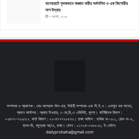
বাগেরহাটে পৃথকভাবে অজ্ঞাত নারীর অর্ধগলিত ও এক কিশোরীর
লাশ উদ্ধার
৭ আগস্ট, ২০২৬
সম্পাদক ও প্রকাশক : মোঃ আশরাফ-উল-হক, নির্বাহী সম্পাদক এবং সি.ই.ও : এনামুল হক সাহেদ,
প্রধান কার্যালয় : প্রবাহ টাওয়ার, ৩ কে,ডি,এ এভিনিউ, খুলনা। বাণিজ্যিক বিভাগ :
০২৪৭৭-৭২২৫৫২. বার্তা বিভাগ : ০২-৪৭৭৭২০৫৩২। ঢাকা অফিস : হাউজ নং-২০১, রোড নং-৫,
ব্লক-ডি, বসুন্ধরা আ/এ, ঢাকা। ফোন : ০১৭১৪-০৩৮৮২৩, ই-মেইল:
dailyprobaha@gmail.com