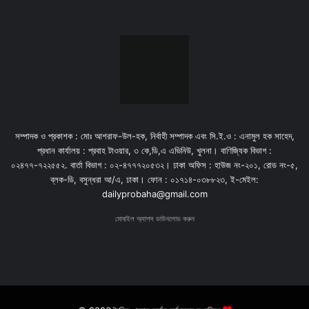
সম্পাদক ও প্রকাশক : মোঃ আশরাফ-উল-হক, নির্বাহী সম্পাদক এবং সি.ই.ও : এনামুল হক সাহেদ,
প্রধান কার্যালয় : প্রবাহ টাওয়ার, ৩ কে,ডি,এ এভিনিউ, খুলনা। বাণিজ্যিক বিভাগ :
০২৪৭৭-৭২২৫৫২. বার্তা বিভাগ : ০২-৪৭৭৭২০৫৩২। ঢাকা অফিস : হাউজ নং-২০১, রোড নং-৫,
ব্লক-ডি, বসুন্ধরা আ/এ, ঢাকা। ফোন : ০১৭১৪-০৩৮৮২৩, ই-মেইল:
dailyprobaha@gmail.com
মোবাইল অ্যাপস ডাউনলোড করুন