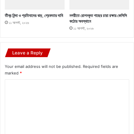
তীব্র নিন্দা ও প্রতিবাদের ঝড়, গ্রেফতার দাবি
নগরীতে রোপনকৃত গাছের চারা রক্ষায় কেসিসি
কঠোর অবস্থানে
১১ আগস্ট, ২০২৬
১১ আগস্ট, ২০২৬
Leave a Reply
Your email address will not be published.
Required fields are
marked
*
C
o
m
m
e
n