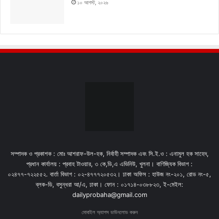
১০ আগস্ট, ২০২৬
সম্পাদক ও প্রকাশক : মোঃ আশরাফ-উল-হক, নির্বাহী সম্পাদক এবং সি.ই.ও : এনামুল হক সাহেদ,
প্রধান কার্যালয় : প্রবাহ টাওয়ার, ৩ কে,ডি,এ এভিনিউ, খুলনা। বাণিজ্যিক বিভাগ :
০২৪৭৭-৭২২৫৫২. বার্তা বিভাগ : ০২-৪৭৭৭২০৫৩২। ঢাকা অফিস : হাউজ নং-২০১, রোড নং-৫,
ব্লক-ডি, বসুন্ধরা আ/এ, ঢাকা। ফোন : ০১৭১৪-০৩৮৮২৩, ই-মেইল:
dailyprobaha@gmail.com
মোবাইল অ্যাপস ডাউনলোড করুন