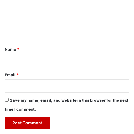
m
m
e
n
t
*
Name
*
Email
*
Save my name, email, and website in this browser for the next
time I comment.