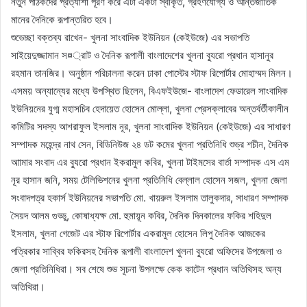
নতুন পাঠকদের প্রত্যাশা পূরণ করে এটা একটা স্বীকৃত, গ্রহণযোগ্য ও আন্তর্জাতিক
মানের দৈনিকে রূপান্তরিত হবে।
শুভেচ্ছা বক্তব্য রাখেন- খুলনা সাংবাদিক ইউনিয়ন (কেইউজে) এর সভাপতি
সাইয়েদুজ্জামান স¤্রাট ও দৈনিক রূপালী বাংলাদেশের খুলনা ব্যুরো প্রধান হাসানুর
রহমান তানজির। অনুষ্ঠান পরিচালনা করেন ঢাকা পোস্টের স্টাফ রিপোর্টার মোহাম্মদ মিলন।
এসময় অন্যান্যের মধ্যে উপস্থিত ছিলেন, বিএফইউজে- বাংলাদেশ ফেডারেল সাংবাদিক
ইউনিয়নের যুগ্ম মহাসচিব হেদায়েত হোসেন মোল্লা, খুলনা প্রেসক্লাবের অন্তর্বর্তীকালীন
কমিটির সদস্য আশরাফুল ইসলাম নূর, খুলনা সাংবাদিক ইউনিয়ন (কেইউজে) এর সাধারণ
সম্পাদক মহেন্দ্র নাথ সেন, বিডিনিউজ ২৪ ডট কমের খুলনা প্রতিনিধি শুভ্র শচীন, দৈনিক
আামার সংবাদ এর ব্যুরো প্রধান ইকরামুল কবির, খুলনা টাইমসের বার্তা সম্পাদক এস এম
নূর হাসান জনি, সময় টেলিভিশনের খুলনা প্রতিনিধি বেল্লাল হোসেন সজল, খুলনা জেলা
সংবাদপত্র হকার্স ইউনিয়নের সভাপতি মো. খায়রুল ইসলাম তালুকদার, সাধারণ সম্পাদক
সৈয়দ আলম গুড্ডু, কোষাধ্যক্ষ মো. হুমায়ূন কবির, দৈনিক দিনকালের ফকির শহিদুল
ইসলাম, খুলনা গেজেট এর স্টাফ রিপোর্টার একরামুল হোসেন লিপু দৈনিক আজকের
পত্রিকার সাব্বির ফকিরসহ দৈনিক রূপালী বাংলাদেশ খুলনা ব্যুরো অফিসের উপজেলা ও
জেলা প্রতিনিধিরা। সব শেষে শুভ সূচনা উপলক্ষে কেক কাটেন প্রধান অতিথিসহ অন্য
অতিথিরা।