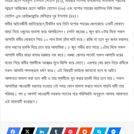
মিয়ার ছেলে শরিফুল ইসলাম সোহাগ (৪২), মাগুরার শালিখা উপজেলার সীমাখালী গ্রামের
আব্দুল আজিজের ছেলে আরিফ হোসেন (৩৬) এবং যশোর শহরের দড়াটানর নিউ ভৈরব
হোটেল এন্ড রেস্ট্রুরেন্টের মেসিয়ার নুর ইসলাম (৪৪)।
বাদীর আইনজীবী জানিয়েছেন,দীর্ঘদিন ধরে তিনি যশোর শহরের জেলরোডে একটি দোকান
ভাড়া নিয়ে ওষুধের ব্যবসা করে আসছিলেন। চলতি বছরের ১ জুন রাত ৮টার দিকে সকল
আসামি বাদীর দোকানে গিয়ে ১০ লাখ টাকা চাঁদা দাবি করে। রাজি না হলে খুন জখম করাসহ
নানা ধরণের হুমকি দিয়ে চলে যায় আসামিরা। ৫ জুন গভীর রাত সাড়ে ১২টার দিকে সকল
আসামি বাদীর ভাড়া বাসার দরজায় নক করে। দরজা খোলার সাথেই সকল আসামি ঘরের
মধ্যে গিয়ে বাদীর স্বামীকে অস্ত্রের মুখে জিম্মি করে ফেলে। এরপরে বেড রুমে নিয়ে বাদীকে
সকল আসামি পালাক্রমে ধর্ষণ করে। এই বিষয়টি কাউকে জানানো হলে বা আইন
আদালতে মামলা করা হলে বাদী ও তার স্বামীকে খুন করার হুমকী দিয়ে চলে যায়। সকল
আসামিরা আওয়ামী ঘরানার হওয়ায় ওই সময় কোন মামলা করতে সাহস পায়নি বাদী তার
পরিবার। গত ৫ আগস্ট আওয়ামী সরকার পতনের পরে পরিস্থিতি অনুকুলে আসায় আদালতে
এই মামলাটি করেছেন।