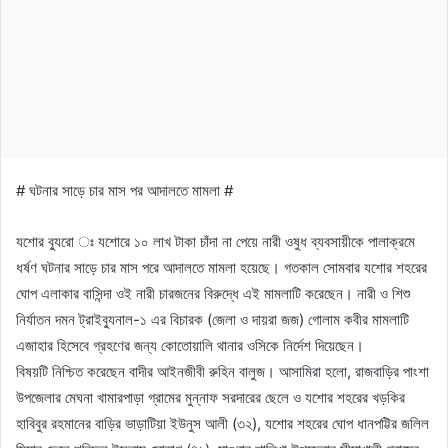
# ঘটনার সাড়ে চার মাস পর আদালতে মামলা #
যশোর ব্যুরো ঃ যশোরে ১০ লাখ টাকা চাঁদা না পেয়ে নারী ওষুধ ব্যবসায়ীকে পালাক্রমে
ধর্ষণ ঘটনার সাড়ে চার মাস পরে আদালতে মামলা হয়েছে। গতকাল সোমবার যশোর শহরের
ঘোপ এলাকার বাসিন্দা ওই নারী চারজনের বিরুদ্ধে এই মামলাটি করেছেন। নারী ও শিশু
নির্যাতন দমন ট্রাইব্যুনাল-১ এর বিচারক (জেলা ও দায়রা জজ) গোলাম কবীর মামলাটি
এজাহার হিসেবে গ্রহণের জন্য কোতোয়ালি থানার ওসিকে নির্দেশ দিয়েছেন।
বিষয়টি নিশ্চিত করেছেন বাদীর আইনজীবী রুহিন বালুজ। আসামিরা হলো, রাজবাড়ির পাংশা
উপজেলার মেঘনা খামারপাড়া গ্রামের মুন্নাফ সরদারের ছেলে ও যশোর শহরের খড়কির
হাবিবুর রহমানের বাড়ির ভাড়াটিয়া ইউনুস আলী (৩২), যশোর শহরের ঘোপ ধানপট্টির জলিল