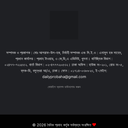
সম্পাদক ও প্রকাশক : মোঃ আশরাফ-উল-হক, নির্বাহী সম্পাদক এবং সি.ই.ও : এনামুল হক সাহেদ,
প্রধান কার্যালয় : প্রবাহ টাওয়ার, ৩ কে,ডি,এ এভিনিউ, খুলনা। বাণিজ্যিক বিভাগ :
০২৪৭৭-৭২২৫৫২. বার্তা বিভাগ : ০২-৪৭৭৭২০৫৩২। ঢাকা অফিস : হাউজ নং-২০১, রোড নং-৫,
ব্লক-ডি, বসুন্ধরা আ/এ, ঢাকা। ফোন : ০১৭১৪-০৩৮৮২৩, ই-মেইল:
dailyprobaha@gmail.com
মোবাইল অ্যাপস ডাউনলোড করুন
© 2026 দৈনিক প্রবাহ কর্তৃক সর্বস্বত্ব সংরক্ষিত