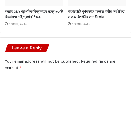
কয়রার ১৪২ প্রাথমিক বিদ্যালয়ের মধ্যে ৮৩ টি
বাগেরহাটে পৃথকভাবে অজ্ঞাত নারীর অর্ধগলিত
বিদ্যালয়ে নেই প্রধান শিক্ষক
ও এক কিশোরীর লাশ উদ্ধার
৭ আগস্ট, ২০২৬
৭ আগস্ট, ২০২৬
Leave a Reply
Your email address will not be published.
Required fields are
marked
*
C
o
m
m
e
n
t