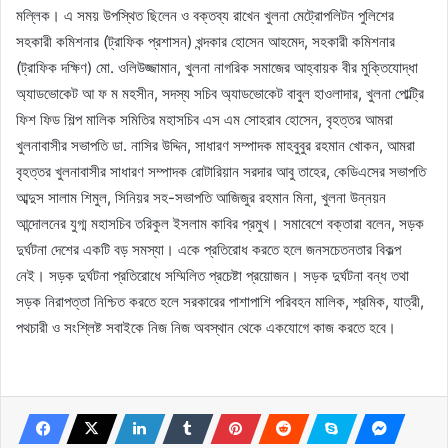
মল্লিক। এ সময় উপস্থিত ছিলেন ও বক্তব্য রাখেন খুলনা মেট্রোপলিটন পুলিশের
সহকারী কমিশনার (ট্রাফিক প্রশাসন) খন্দকার হোসেন আহমেদ, সহকারী কমিশনার
(ট্রাফিক দক্ষিণ) মো. ওলিউজ্জামান, খুলনা নাগরিক সমাজের আহ্বায়ক বীর মুক্তিযোদ্ধা
অ্যাডভোকেট আ ফ ম মহসীন, সদস্য সচিব অ্যাডভোকেট বাবুল হাওলাদার, খুলনা পোল্ট্রি
ফিশ ফিড শিল্প মালিক সমিতির মহাসচিব এস এম সোহরাব হোসেন, বৃহত্তর আমরা
খুলনাবাসীর সভাপতি ডা. নাসির উদ্দিন, সাধারণ সম্পাদক মাহবুবুর রহমান খোকন, আমরা
বৃহত্তর খুলনাবাসীর সাধারণ সম্পাদক রোটারিয়ান সরদার আবু তাহের, কেডিএসের সভাপতি
আব্দুস সালাম শিমুল, সিনিয়র সহ-সভাপতি আজিজুর রহমান মিনা, খুলনা উন্নয়ন
আন্দোলনের যুগ্ম মহাসচিব তরিকুল ইসলাম কাবির প্রমুখ। সমাবেশে বক্তারা বলেন, সড়ক
দুর্ঘটনা দেশের একটি বড় সমস্যা। একে প্রতিরোধ করতে হলে জনসচেতনতার বিকল্প
নেই। সড়ক দুর্ঘটনা প্রতিরোধে সম্মিলিত প্রচেষ্টা প্রয়োজন। সড়ক দুর্ঘটনা বন্ধ তথা
সড়ক নিরাপত্তা নিশ্চিত করতে হলে সরকারের পাশাপাশি পরিবহন মালিক, শ্রমিক, যাত্রী,
পথচারী ও সংশ্লিষ্ট সবাইকে নিজ নিজ অবস্থান থেকে একযোগে কাজ করতে হবে।