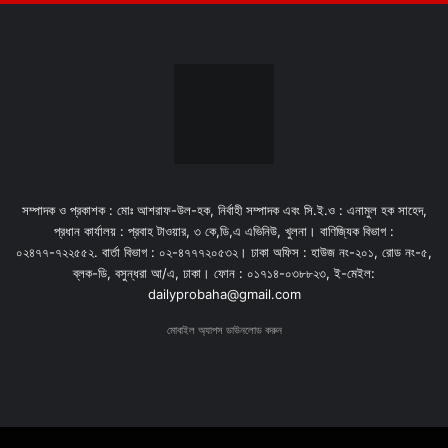
সম্পাদক ও প্রকাশক : মোঃ আশরাফ-উল-হক, নির্বাহী সম্পাদক এবং সি.ই.ও : এনামুল হক সাহেদ,
প্রধান কার্যালয় : প্রবাহ টাওয়ার, ৩ কে,ডি,এ এভিনিউ, খুলনা। বাণিজ্যিক বিভাগ :
০২৪৭৭-৭২২৫৫২. বার্তা বিভাগ : ০২-৪৭৭৭২০৫৩২। ঢাকা অফিস : হাউজ নং-২০১, রোড নং-৫,
ব্লক-ডি, বসুন্ধরা আ/এ, ঢাকা। ফোন : ০১৭১৪-০৩৮৮২৩, ই-মেইল:
dailyprobaha@gmail.com
মোবাইল অ্যাপস ডাউনলোড করুন