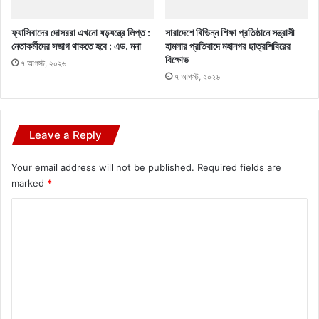
ফ্যাসিবাদের দোসররা এখনো ষড়যন্ত্রে লিপ্ত :
সারাদেশে বিভিন্ন শিক্ষা প্রতিষ্ঠানে সন্ত্রাসী
নেতাকর্মীদের সজাগ থাকতে হবে : এড. মনা
হামলার প্রতিবাদে মহানগর ছাত্রশিবিরের
বিক্ষোভ
৭ আগস্ট, ২০২৬
৭ আগস্ট, ২০২৬
Leave a Reply
Your email address will not be published.
Required fields are
marked
*
C
o
m
m
e
n