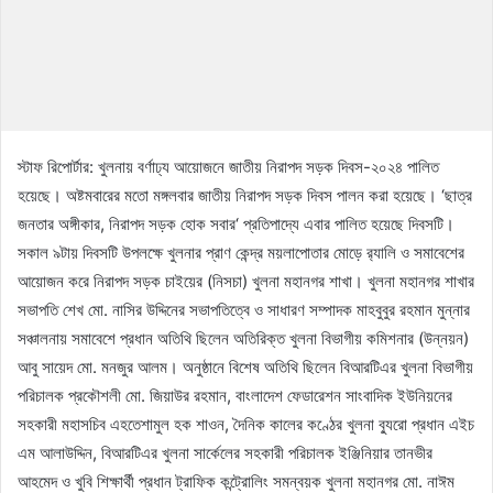
স্টাফ রিপোর্টার: খুলনায় বর্ণাঢ্য আয়োজনে জাতীয় নিরাপদ সড়ক দিবস-২০২৪ পালিত
হয়েছে। অষ্টমবারের মতো মঙ্গলবার জাতীয় নিরাপদ সড়ক দিবস পালন করা হয়েছে। ‘ছাত্র
জনতার অঙ্গীকার, নিরাপদ সড়ক হোক সবার‘ প্রতিপাদ্যে এবার পালিত হয়েছে দিবসটি।
সকাল ৯টায় দিবসটি উপলক্ষে খুলনার প্রাণ কেন্দ্র ময়লাপোতার মোড়ে র‌্যালি ও সমাবেশের
আয়োজন করে নিরাপদ সড়ক চাইয়ের (নিসচা) খুলনা মহানগর শাখা। খুলনা মহানগর শাখার
সভাপতি শেখ মো. নাসির উদ্দিনের সভাপতিত্বে ও সাধারণ সম্পাদক মাহবুবুর রহমান মুন্নার
সঞ্চালনায় সমাবেশে প্রধান অতিথি ছিলেন অতিরিক্ত খুলনা বিভাগীয় কমিশনার (উন্নয়ন)
আবু সায়েদ মো. মনজুর আলম। অনুষ্ঠানে বিশেষ অতিথি ছিলেন বিআরটিএর খুলনা বিভাগীয়
পরিচালক প্রকৌশলী মো. জিয়াউর রহমান, বাংলাদেশ ফেডারেশন সাংবাদিক ইউনিয়নের
সহকারী মহাসচিব এহতেশামুল হক শাওন, দৈনিক কালের কণ্ঠের খুলনা ব্যুরো প্রধান এইচ
এম আলাউদ্দিন, বিআরটিএর খুলনা সার্কেলের সহকারী পরিচালক ইঞ্জিনিয়ার তানভীর
আহমেদ ও খুবি শিক্ষার্থী প্রধান ট্রাফিক কন্ট্রোলিং সমন্বয়ক খুলনা মহানগর মো. নাঈম