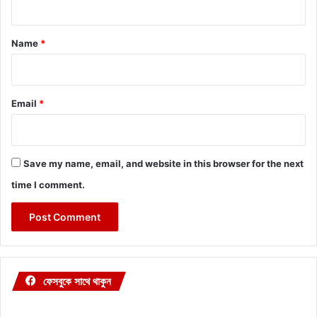
t
*
Name
*
Email
*
Save my name, email, and website in this browser for the next
time I comment.
ফেসবুকে সাথে থাকুন