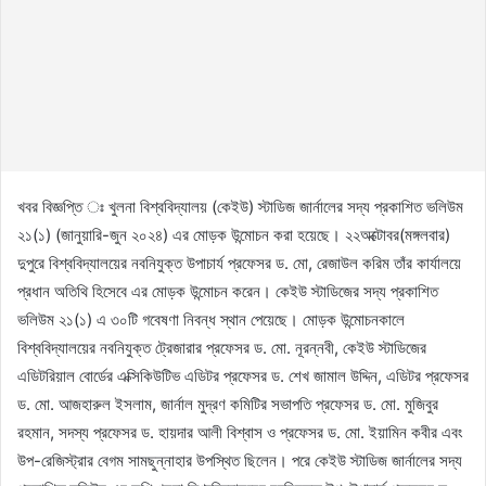
খবর বিজ্ঞপ্তি ঃ খুলনা বিশ্ববিদ্যালয় (কেইউ) স্টাডিজ জার্নালের সদ্য প্রকাশিত ভলিউম
২১(১) (জানুয়ারি-জুন ২০২৪) এর মোড়ক উন্মোচন করা হয়েছে। ২২অক্টোবর(মঙ্গলবার)
দুপুরে বিশ্ববিদ্যালয়ের নবনিযুক্ত উপাচার্য প্রফেসর ড. মো, রেজাউল করিম তাঁর কার্যালয়ে
প্রধান অতিথি হিসেবে এর মোড়ক উন্মোচন করেন। কেইউ স্টাডিজের সদ্য প্রকাশিত
ভলিউম ২১(১) এ ৩০টি গবেষণা নিবন্ধ স্থান পেয়েছে। মোড়ক উন্মোচনকালে
বিশ্ববিদ্যালয়ের নবনিযুক্ত ট্রেজারার প্রফেসর ড. মো. নূরন্নবী, কেইউ স্টাডিজের
এডিটরিয়াল বোর্ডের এক্সিকিউটিভ এডিটর প্রফেসর ড. শেখ জামাল উদ্দিন, এডিটর প্রফেসর
ড. মো. আজহারুল ইসলাম, জার্নাল মুদ্রণ কমিটির সভাপতি প্রফেসর ড. মো. মুজিবুর
রহমান, সদস্য প্রফেসর ড. হায়দার আলী বিশ্বাস ও প্রফেসর ড. মো. ইয়ামিন কবীর এবং
উপ-রেজিস্ট্রার বেগম সামছুন্নাহার উপস্থিত ছিলেন। পরে কেইউ স্টাডিজ জার্নালের সদ্য