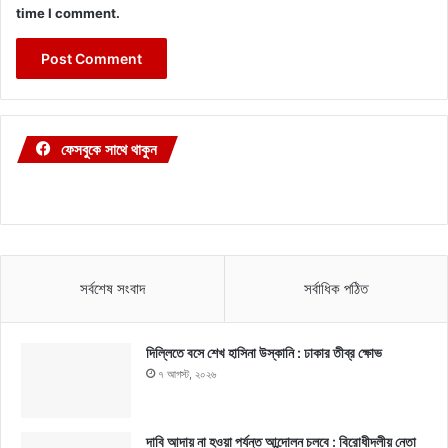
time I comment.
ফেসবুকে সাথে থাকুন
সর্বশেষ সংবাদ
সর্বাধিক পঠিত
দিল্লিতে বসে শেখ হাসিনা উস্কানি : ঢাকার তীব্র ক্ষোভ
৭ আগস্ট, ২০২৬
দাবি আদায় না হওয়া পর্যন্ত আন্দোলন চলবে : বিরোধীদলীয় নেতা