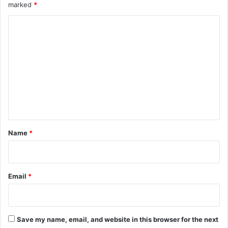
marked
*
C
o
m
m
e
n
t
*
Name
*
Email
*
Save my name, email, and website in this browser for the next