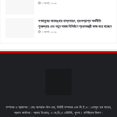
৭ আগস্ট, ২০২৬
গণমানুষের আকাঙ্খার বাস্তবায়ন, ধ্বংসপ্রাপ্ত অর্থনীতি
পুনরুদ্ধার এবং নতুন সমাজ বিনির্মাণে প্রধানমন্ত্রী কাজ করে যাচ্ছেন
৭ আগস্ট, ২০২৬
সম্পাদক ও প্রকাশক : মোঃ আশরাফ-উল-হক, নির্বাহী সম্পাদক এবং সি.ই.ও : এনামুল হক সাহেদ,
প্রধান কার্যালয় : প্রবাহ টাওয়ার, ৩ কে,ডি,এ এভিনিউ, খুলনা। বাণিজ্যিক বিভাগ :