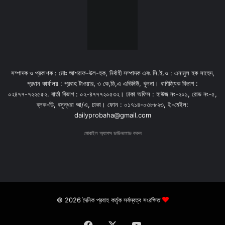
সম্পাদক ও প্রকাশক : মোঃ আশরাফ-উল-হক, নির্বাহী সম্পাদক এবং সি.ই.ও : এনামুল হক সাহেদ,
প্রধান কার্যালয় : প্রবাহ টাওয়ার, ৩ কে,ডি,এ এভিনিউ, খুলনা। বাণিজ্যিক বিভাগ :
০২৪৭৭-৭২২৫৫২. বার্তা বিভাগ : ০২-৪৭৭৭২০৫৩২। ঢাকা অফিস : হাউজ নং-২০১, রোড নং-৫,
ব্লক-ডি, বসুন্ধরা আ/এ, ঢাকা। ফোন : ০১৭১৪-০৩৮৮২৩, ই-মেইল:
dailyprobaha@gmail.com
মোবাইল অ্যাপস ডাউনলোড করুন
© 2026 দৈনিক প্রবাহ কর্তৃক সর্বস্বত্ব সংরক্ষিত
Facebook
X
YouTube