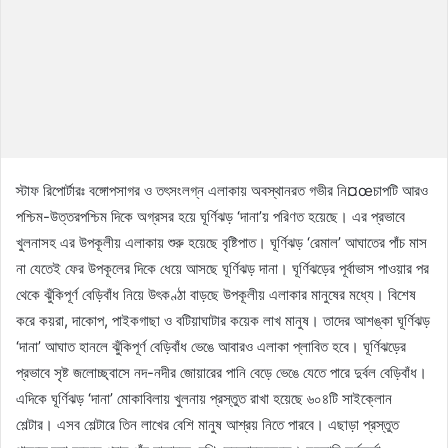
স্টাফ রিপোর্টারঃ বঙ্গোপসাগর ও তৎসংলগ্ন এলাকায় অবস্থানরত গভীর নি¤œচাপটি আরও
পশ্চিম-উত্তরপশ্চিম দিকে অগ্রসর হয়ে ঘূর্ণিঝড় ‘দানা’য় পরিণত হয়েছে। এর প্রভাবে
খুলনাসহ এর উপকূলীয় এলাকায় শুরু হয়েছে বৃষ্টিপাত। ঘূর্ণিঝড় ‘রেমাল’ আঘাতের পাঁচ মাস
না যেতেই ফের উপকূলের দিকে ধেয়ে আসছে ঘূর্ণিঝড় দানা। ঘূর্ণিঝড়ের পূর্বাভাস পাওয়ার পর
থেকে ঝুঁকিপূর্ণ বেড়িবাঁধ নিয়ে উৎকণ্ঠা বাড়ছে উপকূলীয় এলাকার মানুষের মধ্যে। বিশেষ
করে কয়রা, দাকোপ, পাইকগাছা ও বটিয়াঘাটার কয়েক লাখ মানুষ। তাদের আশঙ্কা ঘূর্ণিঝড়
‘দানা’ আঘাত হানলে ঝুঁকিপূর্ণ বেড়িবাঁধ ভেঙে আবারও এলাকা প্লাবিত হবে। ঘূর্ণিঝড়ের
প্রভাবে সৃষ্ট জলোচ্ছ্বাসে নদ-নদীর জোয়ারের পানি বেড়ে ভেঙে যেতে পারে দুর্বল বেড়িবাঁধ।
এদিকে ঘূর্ণিঝড় ‘দানা’ মোকাবিলায় খুলনায় প্রস্তুত রাখা হয়েছে ৬০৪টি সাইক্লোন
শেল্টার। এসব শেল্টারে তিন লাখের বেশি মানুষ আশ্রয় নিতে পারবে। এছাড়া প্রস্তুত