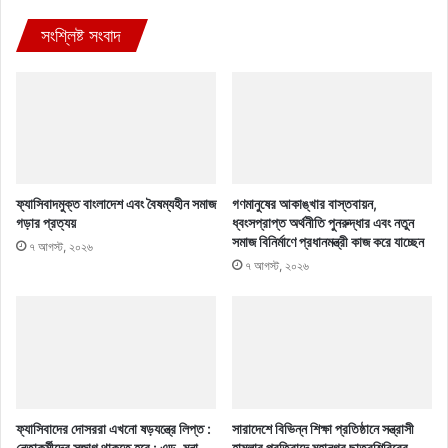
সংশ্লিষ্ট সংবাদ
ফ্যাসিবাদমুক্ত বাংলাদেশ এবং বৈষম্যহীন সমাজ
গণমানুষের আকাঙ্খার বাস্তবায়ন,
গড়ার প্রত্যয়
ধ্বংসপ্রাপ্ত অর্থনীতি পুনরুদ্ধার এবং নতুন
সমাজ বিনির্মাণে প্রধানমন্ত্রী কাজ করে যাচ্ছেন
৭ আগস্ট, ২০২৬
৭ আগস্ট, ২০২৬
ফ্যাসিবাদের দোসররা এখনো ষড়যন্ত্রে লিপ্ত :
সারাদেশে বিভিন্ন শিক্ষা প্রতিষ্ঠানে সন্ত্রাসী
নেতাকর্মীদের সজাগ থাকতে হবে : এড. মনা
হামলার প্রতিবাদে মহানগর ছাত্রশিবিরের