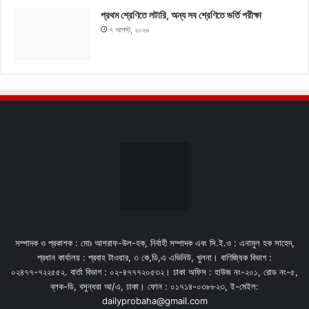
প্রথম শ্রেণিতে লটারি, অন্য সব শ্রেণিতে ভর্তি পরীক্ষা
৭ আগস্ট, ২০২৬
সম্পাদক ও প্রকাশক : মোঃ আশরাফ-উল-হক, নির্বাহী সম্পাদক এবং সি.ই.ও : এনামুল হক সাহেদ,
প্রধান কার্যালয় : প্রবাহ টাওয়ার, ৩ কে,ডি,এ এভিনিউ, খুলনা। বাণিজ্যিক বিভাগ :
০২৪৭৭-৭২২৫৫২. বার্তা বিভাগ : ০২-৪৭৭৭২০৫৩২। ঢাকা অফিস : হাউজ নং-২০১, রোড নং-৫,
ব্লক-ডি, বসুন্ধরা আ/এ, ঢাকা। ফোন : ০১৭১৪-০৩৮৮২৩, ই-মেইল:
dailyprobaha@gmail.com