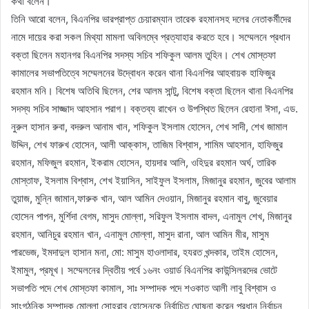
কথা বলেন।
তিনি আরো বলেন, বিএনপির ভারপ্রাপ্ত চেয়ারম্যান তারেক রহমানসহ দলের নেতাকর্মীদের
নামে দায়ের করা সকল মিথ্যা মামলা অবিলম্বে প্রত্যাহার করতে হবে। সম্মেলনে প্রধান
বক্তা ছিলেন মহানগর বিএনপির সদস্য সচিব শফিকুল আলম তুহিন। শেখ মোস্তফা
কামালের সভাপতিত্বে সম্মেলনের উদ্বোধন করেন থানা বিএনপির আহবায়ক হাফিজুর
রহমান মনি। বিশেষ অতিথি ছিলেন, শের আলম সান্টু, বিশেষ বক্তা ছিলেন থানা বিএনপির
সদস্য সচিব সাজ্জাদ আহসান পরাগ। বক্তব্য রাখেন ও উপস্থিত ছিলেন রেহানা ঈসা, এড.
নুরুল হাসান রুবা, বদরুল আনাম খান, শফিকুল ইসলাম হোসেন, শেখ সাদী, শেখ জামাল
উদ্দিন, শেখ ফারুখ হোসেন, আলী আক্কাস, তাজিম বিশ্বাস, শামিম আহসান, হাফিজুর
রহমান, মফিজুল রহমান, ইকরাম হোসেন, হায়দার আলি, ওহিদুর রহমান অর্ঘ, তারিক
মোস্তাফ, ইসলাম বিশ্বাস, শেখ ইয়াসিন, সাইফুল ইসলাম, মিজানুর রহমান, জুবের আলাম
তুয়াজ, মুন্নি জামান,ফারুক খান, আল আমিন দেওয়ান, মিজানুর রহমান বাবু, জুবেয়ার
হোসেন পাপন, মুর্শিদা বেগম, মাসুদ মোল্লা, সরিফুল ইসলাম বাদল, এনামুল শেখ, মিজানুর
রহমান, আনিচুর রহমান খান, এনামুল মোল্লা, মাসুদ রানা, আল আমিন মীর, মাসুম
পারভেজ, ইমদাদুল হাসান মনা, মো: মাসুম হাওলাদার, হযরত খন্দকার, তাইম হোসেন,
ইমামুল, প্রমূখ। সম্মেলনের দ্বিতীয় পর্বে ১৬নং ওয়ার্ড বিএনপির কাউন্সিলরদের ভোটে
সভাপতি পদে শেখ মোস্তফা কামাল, সাঃ সম্পাদক পদে শওকাত আলী লাবু বিশ্বাস ও
সাংগঠনিক সম্পাদক মোল্লা সোহরাব হোসেনকে নির্বাচিত ঘোষনা করেন প্রধান নির্বাচন