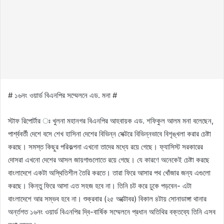
# ১৬নং ওয়ার্ড বিএনপির সম্মেলনে এড. মনা #
স্টাফ রিপোর্টার ঃ খুলনা মহানগর বিএনপির আহবায়ক এড. শফিকুল আলম মনা বলেছেন,
পার্শ্ববর্তী দেশে বসে শেখ হাসিনা দেশের বিভিন্ন সেক্টরে বিভিন্নভাবে বিশৃঙ্খলা করার চেষ্টা
করছে। সমস্ত কিছুর পরিকল্পনা এখনো তাদের মধ্যে রয়ে গেছে। ফ্যাসিস্ট সরকারের
দোসরা এখনো দেশের আসল জায়গাগুলোতে রয়ে গেছে। যে কারণে অনেকেই চেষ্টা করছে
বাংলাদেশে একটা অস্থিতিশীল তৈরি করতে। তারা ফিরে আসার পথ খোঁজার জন্য এগুলো
করছে। কিন্তু ফিরে আসা এত সহজ হবে না। তিনি চট করে ঢুকে পড়বেন- এটা
বাংলাদেশে আর সম্ভব হবে না। শুক্রবার (২৫ অক্টোবর) বিকাল ৪টায় সোনাডাঙ্গা থানার
অর্ন্তগত ১৬নং ওয়ার্ড বিএনপির দ্বি-বার্ষিক সম্মেলনে প্রধান অতিথির বক্তব্যে তিনি এসব