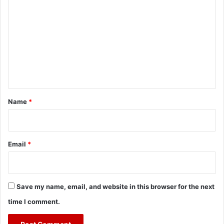
o
m
m
e
n
t
*
Name
*
Email
*
Save my name, email, and website in this browser for the next
time I comment.