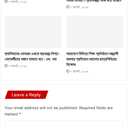
সমাজ বিনির্মাণে প্রধানমন্ত্রী কাজ করে যাচ্ছেন
৭ আগস্ট, ২০২৬
৭ আগস্ট, ২০২৬
ফ্যাসিবাদের দোসররা এখনো ষড়যন্ত্রে লিপ্ত :
সারাদেশে বিভিন্ন শিক্ষা প্রতিষ্ঠানে সন্ত্রাসী
নেতাকর্মীদের সজাগ থাকতে হবে : এড. মনা
হামলার প্রতিবাদে মহানগর ছাত্রশিবিরের
বিক্ষোভ
৭ আগস্ট, ২০২৬
৭ আগস্ট, ২০২৬
Leave a Reply
Your email address will not be published.
Required fields are
marked
*
C