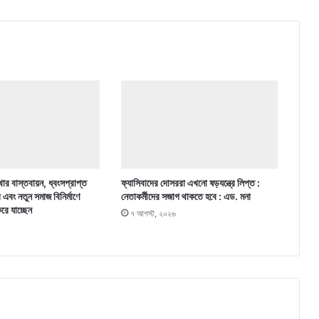
ার বাস্তবায়ন, ধ্বংসপ্রাপ্ত
ফ্যাসিবাদের দোসররা এখনো ষড়যন্ত্রে লিপ্ত :
র এবং নতুন সমাজ বিনির্মাণে
নেতাকর্মীদের সজাগ থাকতে হবে : এড. মনা
করে যাচ্ছেন
৭ আগস্ট, ২০২৬