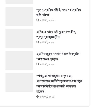
প্রথম শ্রেণিতে লটারি, অন্য সব শ্রেণিতে
ভর্তি পরীক্ষা
৭ আগস্ট, ২০২৬
হাসিনাকে ভারত এই সুযোগ কেন দিল,
প্রশ্ন স্বরাষ্ট্রমন্ত্রী’র
৭ আগস্ট, ২০২৬
ফ্যাসিবাদমুক্ত বাংলাদেশ এবং বৈষম্যহীন
সমাজ গড়ার প্রত্যয়
৭ আগস্ট, ২০২৬
গণমানুষের আকাঙ্খার বাস্তবায়ন,
ধ্বংসপ্রাপ্ত অর্থনীতি পুনরুদ্ধার এবং নতুন
সমাজ বিনির্মাণে প্রধানমন্ত্রী কাজ করে
যাচ্ছেন
৭ আগস্ট, ২০২৬