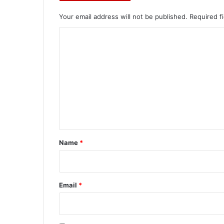
Your email address will not be published.
Required f
C
o
m
m
e
n
t
*
Name
*
Email
*