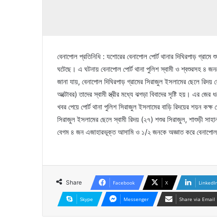
বেনাপোল প্রতিনিধি : যশোরের বেনাপোল পোর্ট থানার দিঘিরপাড় গ্রামে শু
ঘটেছে। এ ঘটনায় বেনাপোল পোর্ট থানা পুলিশ স্বামী ও শ্বশুরসহ ৪
জানা যায়, বেনাপোল দিঘিরপাড় গ্রামের সিরাজুল ইসলামের ছেলে রিদয় 
অক্টোবর) তাদের স্বামী স্ত্রীর মধ্যে ঝগড়া বিবাদের সৃষ্টি হয়। এর জের 
খবর পেয়ে পোর্ট থানা পুলিশ সিরাজুল ইসলামের বাড়ি রিদয়ের শয়ন কক্ষ থ
সিরাজুল ইসলামের ছেলে স্বামী রিদয় (২৭) শশুর সিরাজুল, শাশুড়ী 
বেগম ৪ জন এজাহারভূক্ত আসামি ও ১/২ জনকে অজ্ঞাত করে বেনাপোল প
Share
Facebook
X
LinkedI
Skype
Messenger
Share via Email