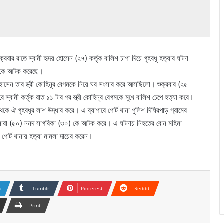
ক্রবার রাতে স্বামী হৃদয় হোসেন (২৭) কর্তৃক বালিশ চাপা দিয়ে গৃহবধূ হত্যার ঘটনা
 জনকে আটক করেছে।
হোসেন তার স্ত্রী কোহিনূর বেগমকে নিয়ে ঘর সংসার করে আসছিলো। শুক্রবার (২৫
ধরে স্বামী কর্তৃক রাত ১১ টার পর স্ত্রী কোহিনূর বেগমকে মুখে বালিশ চেপে হত্যা করে।
েকে ঐ গৃহবধূর লাশ উদ্ধার করে। এ ব্যাপারে পোর্ট থানা পুলিশ দিঘিরপাড় গ্রামের
সাহানারা (৫০) ননদ সাগরিকা (৩০) কে আটক করে। এ ঘটনায় নিহতের বোন মহিমা
োর্ট থানায় হত্যা মামলা দায়ের করেন।
n
Tumblr
Pinterest
Reddit
Print