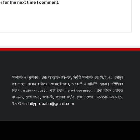
r for the next time I comment.
সম্পাদক ও প্রকাশক : মোঃ আশরাফ-উল-হক, নির্বাহী সম্পাদক এবং সি.ই.ও : এনামুল
হক সাহেদ, প্রধান কার্যালয় : প্রবাহ টাওয়ার, ৩ কে,ডি,এ এভিনিউ, খুলনা। বাণিজ্যিক
বিভাগ : ০২৪৭৭-৭২২৫৫২. বার্তা বিভাগ : ০২-৪৭৭৭২০৫৩২। ঢাকা অফিস : হাউজ
নং-২০১, রোড নং-৫, ব্লক-ডি, বসুন্ধরা আ/এ, ঢাকা। ফোন : ০১৭১৪-০৩৮৮২৩,
ই-মেইল: dailyprobaha@gmail.com