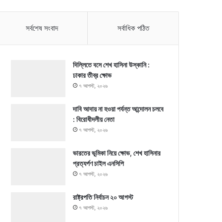
সর্বশেষ সংবাদ
সর্বাধিক পঠিত
দিল্লিতে বসে শেখ হাসিনা উস্কানি :
ঢাকার তীব্র ক্ষোভ
৭ আগস্ট, ২০২৬
দাবি আদায় না হওয়া পর্যন্ত আন্দোলন চলবে
: বিরোধীদলীয় নেতা
৭ আগস্ট, ২০২৬
ভারতের ভূমিকা নিয়ে ক্ষোভ, শেখ হাসিনার
প্রত্যর্পণ চাইল এনসিপি
৭ আগস্ট, ২০২৬
রাষ্ট্রপতি নির্বাচন ২০ আগস্ট
৭ আগস্ট, ২০২৬